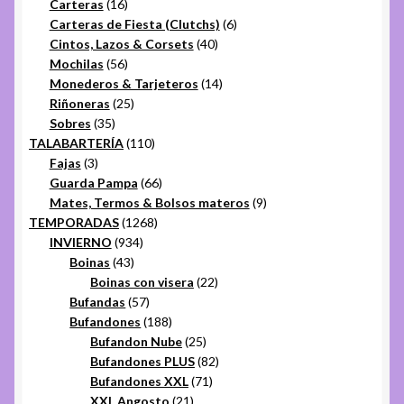
16
productos
Carteras
16
productos
6
Carteras de Fiesta (Clutchs)
6
40
productos
Cintos, Lazos & Corsets
40
56
productos
Mochilas
56
productos
14
Monederos & Tarjeteros
14
25
productos
Riñoneras
25
35
productos
Sobres
35
productos
110
TALABARTERÍA
110
3
productos
Fajas
3
productos
66
Guarda Pampa
66
productos
9
Mates, Termos & Bolsos materos
9
1268
productos
TEMPORADAS
1268
934
productos
INVIERNO
934
43
productos
Boinas
43
productos
22
Boinas con visera
22
57
productos
Bufandas
57
productos
188
Bufandones
188
productos
25
Bufandon Nube
25
productos
82
Bufandones PLUS
82
71
productos
Bufandones XXL
71
21
productos
XXL Angosto
21