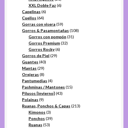
productos
6
XXL Doble Faz
6
6
productos
Capelinas
6
64
productos
Cuellos
64
productos
59
Gorras con visera
59
productos
108
Gorros & Pasamontañas
108
31
productos
Gorros con pompón
31
32
productos
Gorros Premium
32
6
productos
Gorros Rocky
6
29
productos
Gorros de Piel
29
40
productos
Guantes
40
29
productos
Mantas
29
productos
8
Orejeras
8
productos
4
Pantumedias
4
productos
15
Pashminas / Mantones
15
43
productos
Pilusos [invierno]
43
9
productos
Polainas
9
productos
213
Ruanas, Ponchos & Capas
213
3
productos
Kimonos
3
productos
39
Ponchos
39
53
productos
Ruanas
53