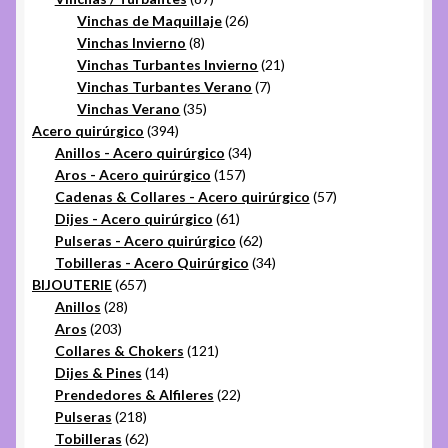
productos
26
Vinchas de Maquillaje
26
8
productos
Vinchas Invierno
8
productos
21
Vinchas Turbantes Invierno
21
7
productos
Vinchas Turbantes Verano
7
35
productos
Vinchas Verano
35
394
productos
Acero quirúrgico
394
productos
34
Anillos - Acero quirúrgico
34
157
productos
Aros - Acero quirúrgico
157
productos
57
Cadenas & Collares - Acero quirúrgico
57
61
productos
Dijes - Acero quirúrgico
61
productos
62
Pulseras - Acero quirúrgico
62
productos
34
Tobilleras - Acero Quirúrgico
34
657
productos
BIJOUTERIE
657
28
productos
Anillos
28
203
productos
Aros
203
productos
121
Collares & Chokers
121
14
productos
Dijes & Pines
14
productos
22
Prendedores & Alfileres
22
218
productos
Pulseras
218
productos
62
Tobilleras
62