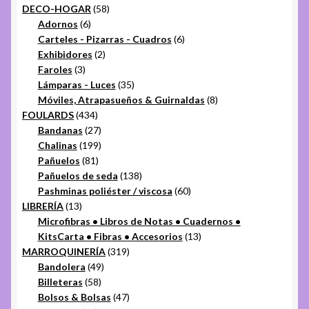
productos
58
DECO-HOGAR
58
6
productos
Adornos
6
productos
6
Carteles - Pizarras - Cuadros
6
2
productos
Exhibidores
2
3
productos
Faroles
3
productos
35
Lámparas - Luces
35
productos
8
Móviles, Atrapasueños & Guirnaldas
8
434
productos
FOULARDS
434
productos
27
Bandanas
27
productos
199
Chalinas
199
81
productos
Pañuelos
81
productos
138
Pañuelos de seda
138
productos
60
Pashminas poliéster / viscosa
60
13
productos
LIBRERÍA
13
productos
Microfibras • Libros de Notas • Cuadernos •
13
KitsCarta • Fibras • Accesorios
13
319
productos
MARROQUINERÍA
319
49
productos
Bandolera
49
58
productos
Billeteras
58
productos
47
Bolsos & Bolsas
47