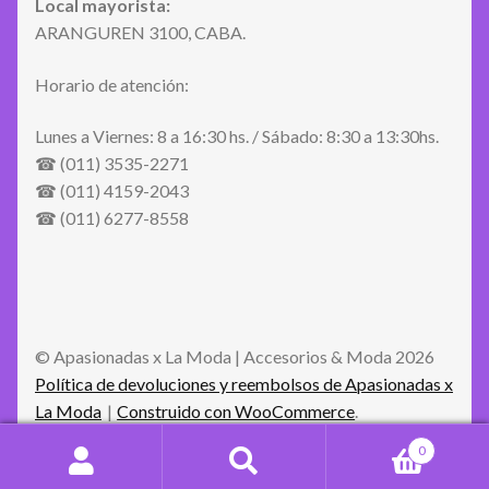
Local mayorista:
ARANGUREN 3100, CABA.
Horario de atención:
Lunes a Viernes: 8 a 16:30 hs. / Sábado: 8:30 a 13:30hs.
☎ (011) 3535-2271
☎ (011) 4159-2043
☎ (011) 6277-8558
© Apasionadas x La Moda | Accesorios & Moda 2026
Política de devoluciones y reembolsos de Apasionadas x
La Moda
Construido con WooCommerce
.
0
Buscar
Buscar