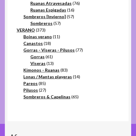
productos
76
Ruanas Atravesadas
76
16
productos
Ruanas Espigadas
16
57
productos
Sombreros [Invierno]
57
57
productos
Sombreros
57
373
productos
VERANO
373
productos
11
Boinas verano
11
18
productos
Canastos
18
productos
77
Gorras - Viseras - Pilusos
77
61
productos
Gorras
61
productos
13
Viseras
13
productos
83
Kimonos - Ruanas
83
productos
14
Lonas / Mantas playeras
14
85
productos
Pareos
85
productos
27
Pilusos
27
productos
65
Sombreros & Capelinas
65
productos