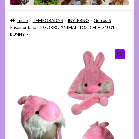
menú
Expandi
Varios
hijo
el
Inicio
TEMPORADAS
INVIERNO
Gorros &
menú
Expandi
Ayuda
Pasamontañas
GORRO ANIMALITOS. CH. EC-4001.
hijo
el
BUNNY-7.
menú
hijo