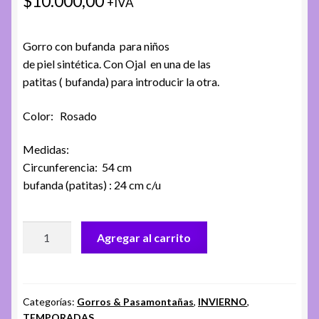
$
10.000,00
+IVA
Gorro con bufanda para niños
de piel sintética. Con Ojal en una de las
patitas ( bufanda) para introducir la otra.
Color: Rosado
Medidas:
Circunferencia: 54 cm
bufanda (patitas) : 24 cm c/u
GORRO
Agregar al carrito
ANIMALITOS.
CH.
EC-
4001.
Categorías:
Gorros & Pasamontañas
,
INVIERNO
,
TEMPORADAS
BUNNY-