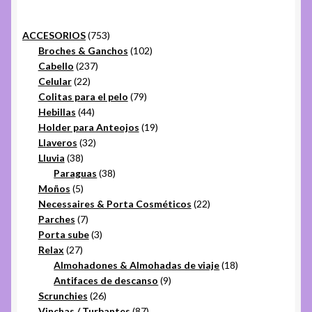
753
ACCESORIOS
753
productos
102
Broches & Ganchos
102
237
productos
Cabello
237
22
productos
Celular
22
productos
79
Colitas para el pelo
79
44
productos
Hebillas
44
productos
19
Holder para Anteojos
19
32
productos
Llaveros
32
38
productos
Lluvia
38
productos
38
Paraguas
38
5
productos
Moños
5
productos
22
Necessaires & Porta Cosméticos
22
7
productos
Parches
7
productos
3
Porta sube
3
27
productos
Relax
27
productos
18
Almohadones & Almohadas de viaje
18
9
productos
Antifaces de descanso
9
26
productos
Scrunchies
26
productos
87
Vinchas / Turbantes
87