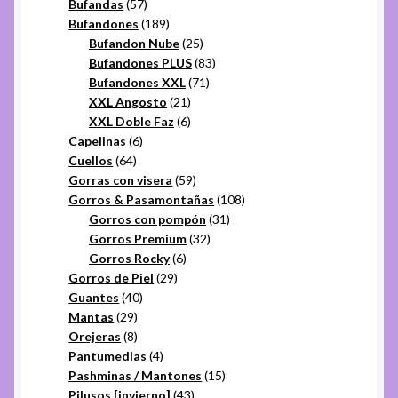
57
productos
Bufandas
57
productos
189
Bufandones
189
productos
25
Bufandon Nube
25
productos
83
Bufandones PLUS
83
71
productos
Bufandones XXL
71
21
productos
XXL Angosto
21
productos
6
XXL Doble Faz
6
6
productos
Capelinas
6
64
productos
Cuellos
64
productos
59
Gorras con visera
59
productos
108
Gorros & Pasamontañas
108
31
productos
Gorros con pompón
31
32
productos
Gorros Premium
32
6
productos
Gorros Rocky
6
29
productos
Gorros de Piel
29
40
productos
Guantes
40
29
productos
Mantas
29
productos
8
Orejeras
8
productos
4
Pantumedias
4
productos
15
Pashminas / Mantones
15
43
productos
Pilusos [invierno]
43