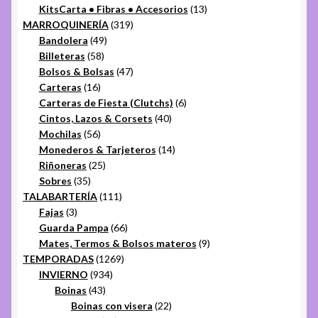
13
KitsCarta • Fibras • Accesorios
13
319
productos
MARROQUINERÍA
319
49
productos
Bandolera
49
58
productos
Billeteras
58
productos
47
Bolsos & Bolsas
47
16
productos
Carteras
16
productos
6
Carteras de Fiesta (Clutchs)
6
40
productos
Cintos, Lazos & Corsets
40
56
productos
Mochilas
56
productos
14
Monederos & Tarjeteros
14
25
productos
Riñoneras
25
35
productos
Sobres
35
productos
111
TALABARTERÍA
111
3
productos
Fajas
3
productos
66
Guarda Pampa
66
productos
9
Mates, Termos & Bolsos materos
9
1269
productos
TEMPORADAS
1269
934
productos
INVIERNO
934
43
productos
Boinas
43
productos
22
Boinas con visera
22