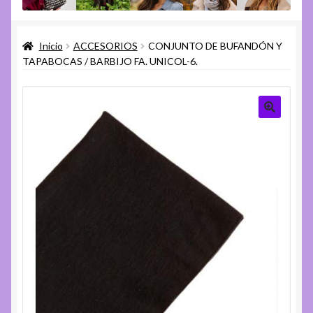
menú
Expandi
Varios
hijo
el
Inicio
ACCESORIOS
CONJUNTO DE BUFANDÓN Y
menú
Expandi
Ayuda
TAPABOCAS / BARBIJO FA. UNICOL-6.
hijo
el
menú
hijo