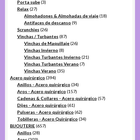
productos
3
Porta sube
3
27
productos
Relax
27
productos
18
Almohadones & Almohadas de viaje
18
9
productos
Antifaces de descanso
9
26
productos
Scrunchies
26
productos
87
Vinchas / Turbantes
87
productos
26
Vinchas de Maquillaje
26
8
productos
Vinchas Invierno
8
productos
21
Vinchas Turbantes Invierno
21
7
productos
Vinchas Turbantes Verano
7
35
productos
Vinchas Verano
35
394
productos
Acero quirúrgico
394
productos
34
Anillos - Acero quirúrgico
34
157
productos
Aros - Acero quirúrgico
157
productos
57
Cadenas & Collares - Acero quirúrgico
57
61
productos
Dijes - Acero quirúrgico
61
productos
62
Pulseras - Acero quirúrgico
62
productos
34
Tobilleras - Acero Quirúrgico
34
657
productos
BIJOUTERIE
657
28
productos
Anillos
28
203
productos
Aros
203