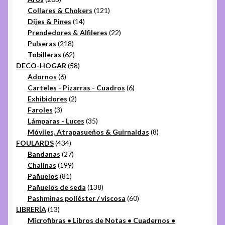
productos
121
Collares & Chokers
121
14
productos
Dijes & Pines
14
productos
22
Prendedores & Alfileres
22
218
productos
Pulseras
218
productos
62
Tobilleras
62
productos
58
DECO-HOGAR
58
6
productos
Adornos
6
productos
6
Carteles - Pizarras - Cuadros
6
2
productos
Exhibidores
2
3
productos
Faroles
3
productos
35
Lámparas - Luces
35
productos
8
Móviles, Atrapasueños & Guirnaldas
8
434
productos
FOULARDS
434
productos
27
Bandanas
27
productos
199
Chalinas
199
81
productos
Pañuelos
81
productos
138
Pañuelos de seda
138
productos
60
Pashminas poliéster / viscosa
60
13
productos
LIBRERÍA
13
productos
Microfibras • Libros de Notas • Cuadernos •