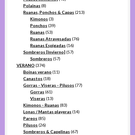
8
productos
Polainas
8
productos
213
Ruanas, Ponchos & Capas
213
3
productos
Kimonos
3
productos
39
Ponchos
39
53
productos
Ruanas
53
productos
76
Ruanas Atravesadas
76
16
productos
Ruanas Espigadas
16
57
productos
Sombreros [Invierno]
57
57
productos
Sombreros
57
374
productos
VERANO
374
productos
11
Boinas verano
11
18
productos
Canastos
18
productos
77
Gorras - Viseras - Pilusos
77
61
productos
Gorras
61
productos
13
Viseras
13
productos
83
Kimonos - Ruanas
83
productos
14
Lonas / Mantas playeras
14
85
productos
Pareos
85
productos
26
Pilusos
26
productos
67
Sombreros & Capelinas
67