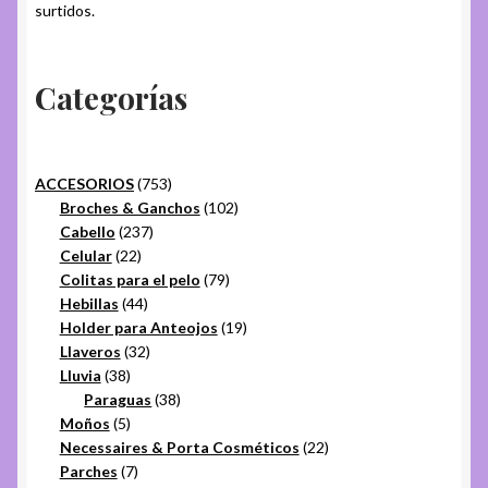
surtidos.
Categorías
753
ACCESORIOS
753
productos
102
Broches & Ganchos
102
237
productos
Cabello
237
22
productos
Celular
22
productos
79
Colitas para el pelo
79
44
productos
Hebillas
44
productos
19
Holder para Anteojos
19
32
productos
Llaveros
32
38
productos
Lluvia
38
productos
38
Paraguas
38
5
productos
Moños
5
productos
22
Necessaires & Porta Cosméticos
22
7
productos
Parches
7