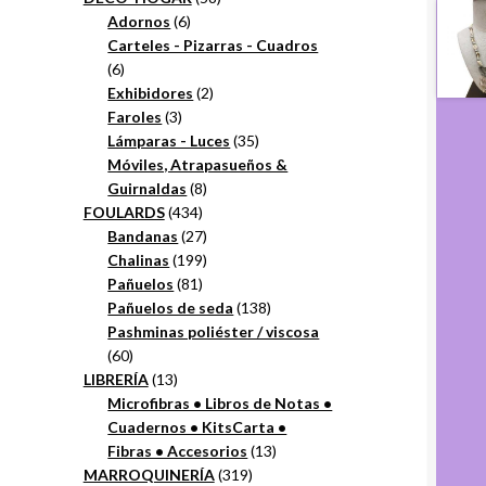
6
productos
Adornos
6
productos
Carteles - Pizarras - Cuadros
6
6
productos
2
Exhibidores
2
3
productos
Faroles
3
productos
35
Lámparas - Luces
35
productos
Móviles, Atrapasueños &
8
Guirnaldas
8
434
productos
FOULARDS
434
productos
27
Bandanas
27
productos
199
Chalinas
199
81
productos
Pañuelos
81
productos
138
Pañuelos de seda
138
productos
Pashminas poliéster / viscosa
60
60
productos
13
LIBRERÍA
13
productos
Microfibras • Libros de Notas •
Cuadernos • KitsCarta •
13
Fibras • Accesorios
13
319
productos
MARROQUINERÍA
319