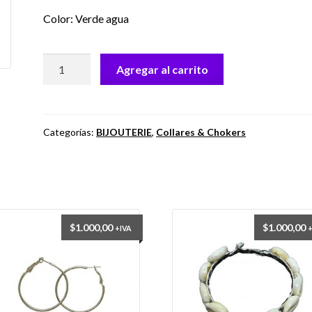
Color: Verde agua
COLLAR
Agregar al carrito
–
AGD
355.
NICE-
Categorías:
BIJOUTERIE
,
Collares & Chokers
3.
cantidad
$
1.000,00
$
1.000,00
+IVA