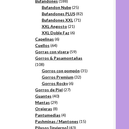
productos
188
Bufandones
188
productos
25
Bufandon Nube
25
productos
82
Bufandones PLUS
82
71
productos
Bufandones XXL
71
21
productos
XXL Angosto
21
productos
6
XXL Doble Faz
6
6
productos
Capelinas
6
64
productos
Cuellos
64
productos
59
Gorras con visera
59
productos
Gorros & Pasamontañas
108
108
productos
31
Gorros con pompón
31
32
productos
Gorros Premium
32
6
productos
Gorros Rocky
6
27
productos
Gorros de Piel
27
40
productos
Guantes
40
29
productos
Mantas
29
productos
8
Orejeras
8
productos
4
Pantumedias
4
productos
15
Pashminas / Mantones
15
43
productos
Pilusos [invierno]
43