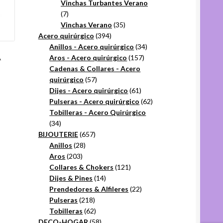
productos
Vinchas Turbantes Verano
7
7
productos
35
Vinchas Verano
35
394
productos
Acero quirúrgico
394
productos
34
Anillos - Acero quirúrgico
34
A
157
productos
Aros - Acero quirúrgico
157
productos
Cadenas & Collares - Acero
57
quirúrgico
57
productos
61
Dijes - Acero quirúrgico
61
productos
62
Pulseras - Acero quirúrgico
62
productos
Tobilleras - Acero Quirúrgico
34
34
productos
657
BIJOUTERIE
657
28
productos
Anillos
28
203
productos
Aros
203
productos
121
Collares & Chokers
121
14
productos
Dijes & Pines
14
productos
22
Prendedores & Alfileres
22
218
productos
Pulseras
218
productos
62
Tobilleras
62
productos
58
DECO-HOGAR
58