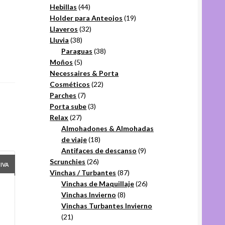
44
productos
Hebillas
44
productos
19
Holder para Anteojos
19
32
productos
Llaveros
32
38
productos
Lluvia
38
productos
38
Paraguas
38
5
productos
Moños
5
productos
Necessaires & Porta
22
Cosméticos
22
7
productos
Parches
7
productos
3
Porta sube
3
27
productos
Relax
27
productos
Almohadones & Almohadas
18
de viaje
18
productos
9
Antifaces de descanso
9
26
productos
Scrunchies
26
+IVA
productos
87
Vinchas / Turbantes
87
productos
26
Vinchas de Maquillaje
26
8
productos
Vinchas Invierno
8
productos
Vinchas Turbantes Invierno
21
21