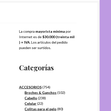
La compra
mayorista mínima
por
Internet es de
$30.000 (treinta mil
) + IVA
. Los artículos del pedido
pueden ser surtidos.
Categorías
754
ACCESORIOS
754
productos
102
Broches & Ganchos
102
238
productos
Cabello
238
22
productos
Celular
22
productos
80
Colitas para el pelo
80