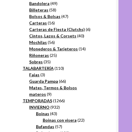
49
productos
Bandolera
49
58
productos
Billeteras
58
productos
47
Bolsos & Bolsas
47
16
productos
Carteras
16
productos
6
Carteras de Fiesta (Clutchs)
6
40
productos
Cintos, Lazos & Corsets
40
56
productos
Mochilas
56
productos
14
Monederos & Tarjeteros
14
25
productos
Riñoneras
25
35
productos
Sobres
35
productos
110
TALABARTERÍA
110
3
productos
Fajas
3
productos
66
Guarda Pampa
66
productos
Mates, Termos & Bolsos
9
materos
9
productos
1266
TEMPORADAS
1266
932
productos
INVIERNO
932
43
productos
Boinas
43
productos
22
Boinas con visera
22
57
productos
Bufandas
57