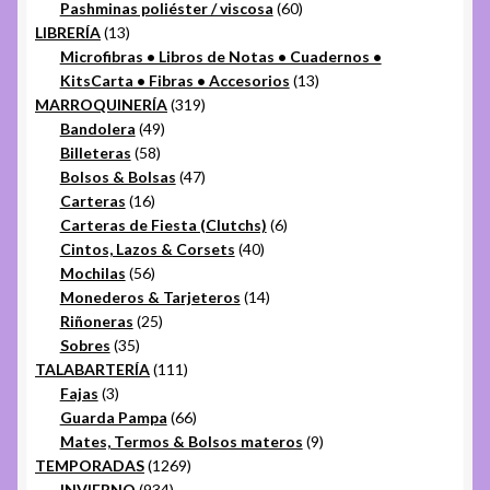
productos
60
Pashminas poliéster / viscosa
60
13
productos
LIBRERÍA
13
productos
Microfibras • Libros de Notas • Cuadernos •
13
KitsCarta • Fibras • Accesorios
13
319
productos
MARROQUINERÍA
319
49
productos
Bandolera
49
58
productos
Billeteras
58
productos
47
Bolsos & Bolsas
47
16
productos
Carteras
16
productos
6
Carteras de Fiesta (Clutchs)
6
40
productos
Cintos, Lazos & Corsets
40
56
productos
Mochilas
56
productos
14
Monederos & Tarjeteros
14
25
productos
Riñoneras
25
35
productos
Sobres
35
productos
111
TALABARTERÍA
111
3
productos
Fajas
3
productos
66
Guarda Pampa
66
productos
9
Mates, Termos & Bolsos materos
9
1269
productos
TEMPORADAS
1269
934
productos
INVIERNO
934