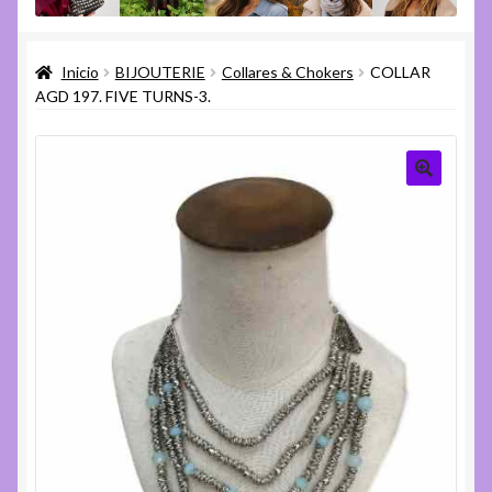
menú
Expandi
Varios
hijo
el
Inicio
BIJOUTERIE
Collares & Chokers
COLLAR
menú
Expandi
Ayuda
AGD 197. FIVE TURNS-3.
hijo
el
menú
hijo