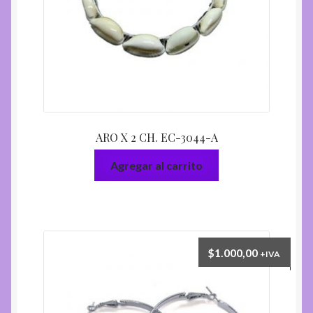
ARO X 2 CH. EC-3044-A
Agregar al carrito
$
1.000,00
+IVA