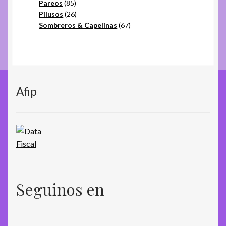
85
productos
Pareos
85
productos
26
Pilusos
26
productos
67
Sombreros & Capelinas
67
productos
Afip
Seguinos en