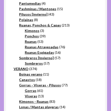
productos
4
Pantumedias
4
productos
15
Pashminas / Mantones
15
43
productos
Pilusos [invierno]
43
8
productos
Polainas
8
productos
213
Ruanas, Ponchos & Capas
213
3
productos
Kimonos
3
productos
39
Ponchos
39
53
productos
Ruanas
53
productos
76
Ruanas Atravesadas
76
16
productos
Ruanas Espigadas
16
57
productos
Sombreros [Invierno]
57
57
productos
Sombreros
57
374
productos
VERANO
374
productos
11
Boinas verano
11
18
productos
Canastos
18
productos
77
Gorras - Viseras - Pilusos
77
61
productos
Gorras
61
productos
13
Viseras
13
productos
83
Kimonos - Ruanas
83
productos
14
Lonas / Mantas playeras
14