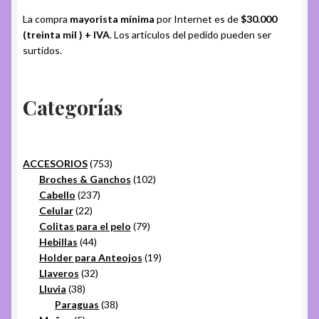
La compra
mayorista mínima
por Internet es de
$30.000
(treinta mil ) + IVA
. Los artículos del pedido pueden ser
surtidos.
Categorías
753
ACCESORIOS
753
productos
102
Broches & Ganchos
102
237
productos
Cabello
237
22
productos
Celular
22
productos
79
Colitas para el pelo
79
44
productos
Hebillas
44
productos
19
Holder para Anteojos
19
32
productos
Llaveros
32
38
productos
Lluvia
38
productos
38
Paraguas
38