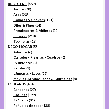
657
productos
BIJOUTERIE
657
28
productos
Anillos
28
203
productos
Aros
203
productos
121
Collares & Chokers
121
14
productos
Dijes & Pines
14
productos
22
Prendedores & Alfileres
22
218
productos
Pulseras
218
productos
62
Tobilleras
62
productos
58
DECO-HOGAR
58
6
productos
Adornos
6
productos
6
Carteles - Pizarras - Cuadros
6
2
productos
Exhibidores
2
3
productos
Faroles
3
productos
35
Lámparas - Luces
35
productos
8
Móviles, Atrapasueños & Guirnaldas
8
434
productos
FOULARDS
434
productos
27
Bandanas
27
productos
199
Chalinas
199
81
productos
Pañuelos
81
productos
138
Pañuelos de seda
138