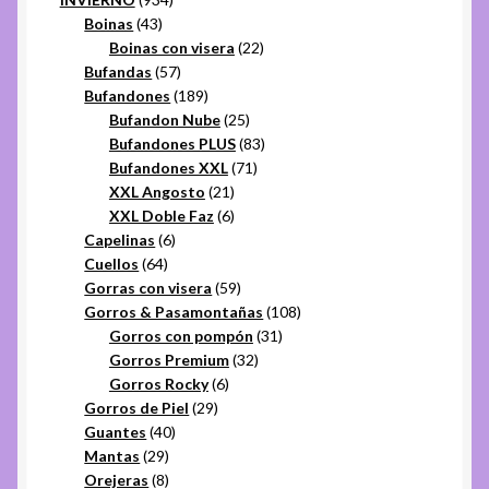
43
productos
Boinas
43
productos
22
Boinas con visera
22
57
productos
Bufandas
57
productos
189
Bufandones
189
productos
25
Bufandon Nube
25
productos
83
Bufandones PLUS
83
71
productos
Bufandones XXL
71
21
productos
XXL Angosto
21
productos
6
XXL Doble Faz
6
6
productos
Capelinas
6
64
productos
Cuellos
64
productos
59
Gorras con visera
59
productos
108
Gorros & Pasamontañas
108
31
productos
Gorros con pompón
31
32
productos
Gorros Premium
32
6
productos
Gorros Rocky
6
29
productos
Gorros de Piel
29
40
productos
Guantes
40
29
productos
Mantas
29
productos
8
Orejeras
8