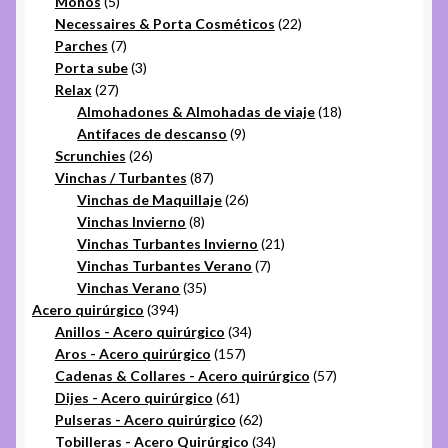
5
productos
Moños
5
productos
22
Necessaires & Porta Cosméticos
22
7
productos
Parches
7
productos
3
Porta sube
3
27
productos
Relax
27
productos
18
Almohadones & Almohadas de viaje
18
9
productos
Antifaces de descanso
9
26
productos
Scrunchies
26
productos
87
Vinchas / Turbantes
87
productos
26
Vinchas de Maquillaje
26
8
productos
Vinchas Invierno
8
productos
21
Vinchas Turbantes Invierno
21
7
productos
Vinchas Turbantes Verano
7
35
productos
Vinchas Verano
35
394
productos
Acero quirúrgico
394
productos
34
Anillos - Acero quirúrgico
34
157
productos
Aros - Acero quirúrgico
157
productos
57
Cadenas & Collares - Acero quirúrgico
57
61
productos
Dijes - Acero quirúrgico
61
productos
62
Pulseras - Acero quirúrgico
62
productos
34
Tobilleras - Acero Quirúrgico
34