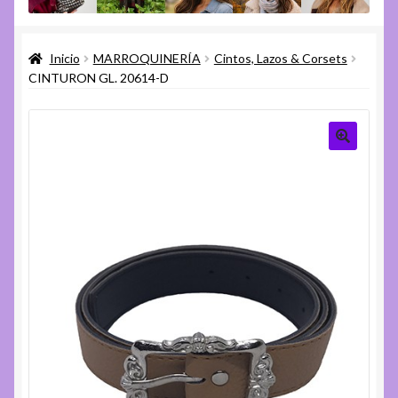
menú
Expandi
Varios
hijo
el
Inicio
MARROQUINERÍA
Cintos, Lazos & Corsets
menú
Expandi
Ayuda
CINTURON GL. 20614-D
hijo
el
menú
hijo