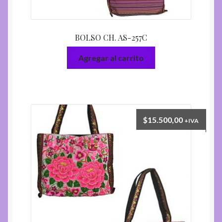
BOLSO CH. AS-257C
Agregar al carrito
$
15.500,00
+IVA