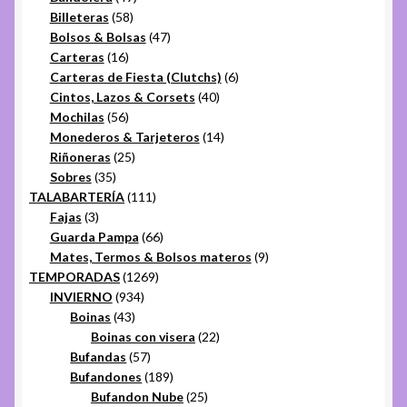
58
productos
Billeteras
58
productos
47
Bolsos & Bolsas
47
16
productos
Carteras
16
productos
6
Carteras de Fiesta (Clutchs)
6
40
productos
Cintos, Lazos & Corsets
40
56
productos
Mochilas
56
productos
14
Monederos & Tarjeteros
14
25
productos
Riñoneras
25
35
productos
Sobres
35
productos
111
TALABARTERÍA
111
3
productos
Fajas
3
productos
66
Guarda Pampa
66
productos
9
Mates, Termos & Bolsos materos
9
1269
productos
TEMPORADAS
1269
934
productos
INVIERNO
934
43
productos
Boinas
43
productos
22
Boinas con visera
22
57
productos
Bufandas
57
productos
189
Bufandones
189
productos
25
Bufandon Nube
25