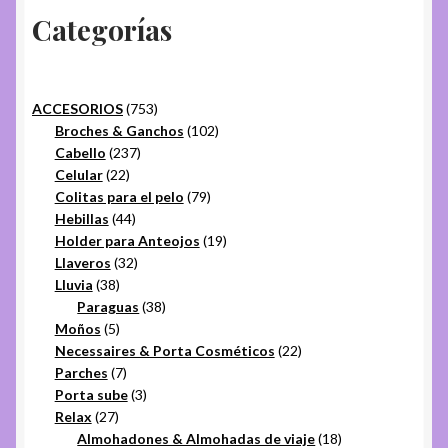
Categorías
753
ACCESORIOS
753
productos
102
Broches & Ganchos
102
237
productos
Cabello
237
22
productos
Celular
22
productos
79
Colitas para el pelo
79
44
productos
Hebillas
44
productos
19
Holder para Anteojos
19
32
productos
Llaveros
32
38
productos
Lluvia
38
productos
38
Paraguas
38
5
productos
Moños
5
productos
22
Necessaires & Porta Cosméticos
22
7
productos
Parches
7
productos
3
Porta sube
3
27
productos
Relax
27
productos
18
Almohadones & Almohadas de viaje
18