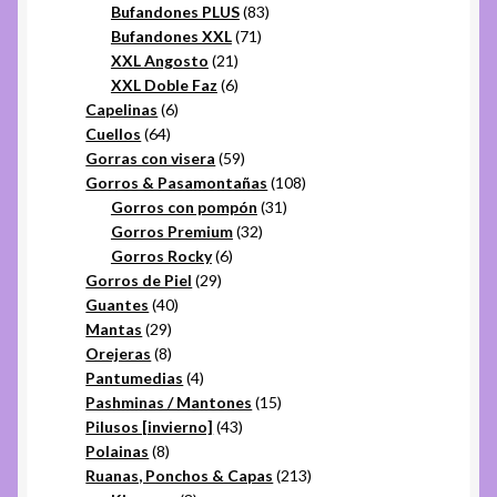
productos
83
Bufandones PLUS
83
71
productos
Bufandones XXL
71
21
productos
XXL Angosto
21
productos
6
XXL Doble Faz
6
6
productos
Capelinas
6
64
productos
Cuellos
64
productos
59
Gorras con visera
59
productos
108
Gorros & Pasamontañas
108
31
productos
Gorros con pompón
31
32
productos
Gorros Premium
32
6
productos
Gorros Rocky
6
29
productos
Gorros de Piel
29
40
productos
Guantes
40
29
productos
Mantas
29
productos
8
Orejeras
8
productos
4
Pantumedias
4
productos
15
Pashminas / Mantones
15
43
productos
Pilusos [invierno]
43
8
productos
Polainas
8
productos
213
Ruanas, Ponchos & Capas
213