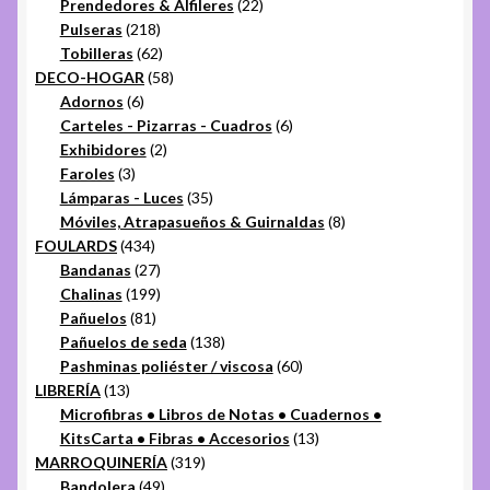
productos
22
Prendedores & Alfileres
22
218
productos
Pulseras
218
productos
62
Tobilleras
62
productos
58
DECO-HOGAR
58
6
productos
Adornos
6
productos
6
Carteles - Pizarras - Cuadros
6
2
productos
Exhibidores
2
3
productos
Faroles
3
productos
35
Lámparas - Luces
35
productos
8
Móviles, Atrapasueños & Guirnaldas
8
434
productos
FOULARDS
434
productos
27
Bandanas
27
productos
199
Chalinas
199
81
productos
Pañuelos
81
productos
138
Pañuelos de seda
138
productos
60
Pashminas poliéster / viscosa
60
13
productos
LIBRERÍA
13
productos
Microfibras • Libros de Notas • Cuadernos •
13
KitsCarta • Fibras • Accesorios
13
319
productos
MARROQUINERÍA
319
49
productos
Bandolera
49