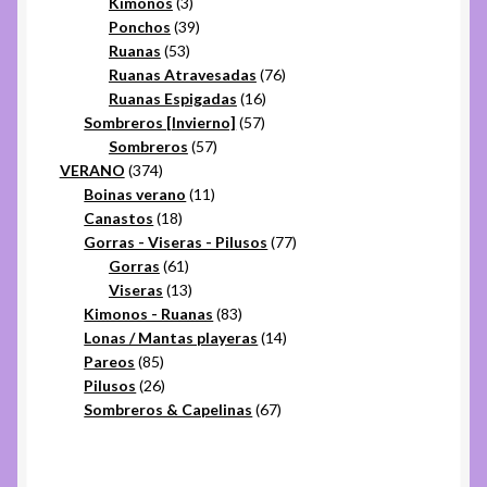
3
productos
Kimonos
3
productos
39
Ponchos
39
53
productos
Ruanas
53
productos
76
Ruanas Atravesadas
76
16
productos
Ruanas Espigadas
16
57
productos
Sombreros [Invierno]
57
57
productos
Sombreros
57
374
productos
VERANO
374
productos
11
Boinas verano
11
18
productos
Canastos
18
productos
77
Gorras - Viseras - Pilusos
77
61
productos
Gorras
61
productos
13
Viseras
13
productos
83
Kimonos - Ruanas
83
productos
14
Lonas / Mantas playeras
14
85
productos
Pareos
85
productos
26
Pilusos
26
productos
67
Sombreros & Capelinas
67
productos