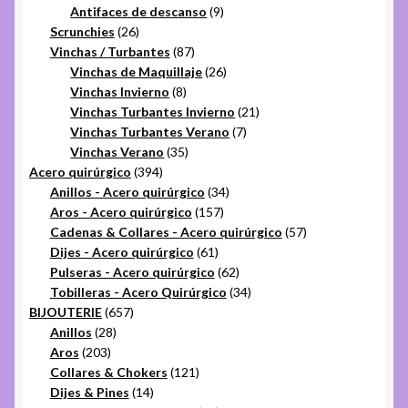
9
productos
Antifaces de descanso
9
26
productos
Scrunchies
26
productos
87
Vinchas / Turbantes
87
productos
26
Vinchas de Maquillaje
26
8
productos
Vinchas Invierno
8
productos
21
Vinchas Turbantes Invierno
21
7
productos
Vinchas Turbantes Verano
7
35
productos
Vinchas Verano
35
394
productos
Acero quirúrgico
394
productos
34
Anillos - Acero quirúrgico
34
157
productos
Aros - Acero quirúrgico
157
productos
57
Cadenas & Collares - Acero quirúrgico
57
61
productos
Dijes - Acero quirúrgico
61
productos
62
Pulseras - Acero quirúrgico
62
productos
34
Tobilleras - Acero Quirúrgico
34
657
productos
BIJOUTERIE
657
28
productos
Anillos
28
203
productos
Aros
203
productos
121
Collares & Chokers
121
14
productos
Dijes & Pines
14