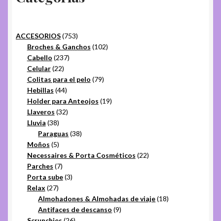
753
ACCESORIOS
753
productos
102
Broches & Ganchos
102
237
productos
Cabello
237
22
productos
Celular
22
productos
79
Colitas para el pelo
79
44
productos
Hebillas
44
productos
19
Holder para Anteojos
19
32
productos
Llaveros
32
38
productos
Lluvia
38
productos
38
Paraguas
38
5
productos
Moños
5
productos
22
Necessaires & Porta Cosméticos
22
7
productos
Parches
7
productos
3
Porta sube
3
27
productos
Relax
27
productos
18
Almohadones & Almohadas de viaje
18
9
productos
Antifaces de descanso
9
26
productos
Scrunchies
26