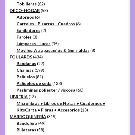
productos
62
Tobilleras
62
productos
58
DECO-HOGAR
58
6
productos
Adornos
6
productos
6
Carteles - Pizarras - Cuadros
6
2
productos
Exhibidores
2
3
productos
Faroles
3
productos
35
Lámparas - Luces
35
productos
8
Móviles, Atrapasueños & Guirnaldas
8
434
productos
FOULARDS
434
productos
27
Bandanas
27
productos
199
Chalinas
199
81
productos
Pañuelos
81
productos
138
Pañuelos de seda
138
productos
60
Pashminas poliéster / viscosa
60
13
productos
LIBRERÍA
13
productos
Microfibras • Libros de Notas • Cuadernos •
13
KitsCarta • Fibras • Accesorios
13
319
productos
MARROQUINERÍA
319
49
productos
Bandolera
49
58
productos
Billeteras
58