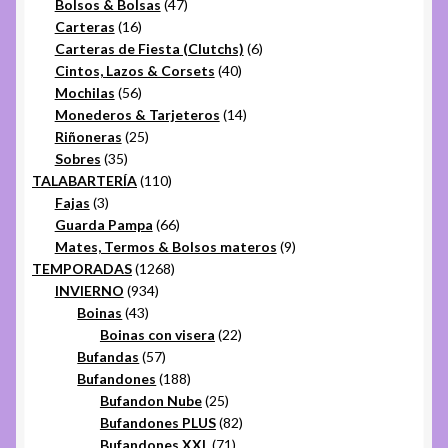
productos
47
Bolsos & Bolsas
47
16
productos
Carteras
16
productos
6
Carteras de Fiesta (Clutchs)
6
40
productos
Cintos, Lazos & Corsets
40
56
productos
Mochilas
56
productos
14
Monederos & Tarjeteros
14
25
productos
Riñoneras
25
35
productos
Sobres
35
productos
110
TALABARTERÍA
110
3
productos
Fajas
3
productos
66
Guarda Pampa
66
productos
9
Mates, Termos & Bolsos materos
9
1268
productos
TEMPORADAS
1268
934
productos
INVIERNO
934
43
productos
Boinas
43
productos
22
Boinas con visera
22
57
productos
Bufandas
57
productos
188
Bufandones
188
productos
25
Bufandon Nube
25
productos
82
Bufandones PLUS
82
71
productos
Bufandones XXL
71