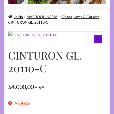
menú
Expandi
Varios
hijo
el
Inicio
MARROQUINERÍA
Cintos, Lazos & Corsets
menú
Expandi
Ayuda
CINTURON GL. 20110-C
hijo
el
menú
hijo
CINTURON GL.
20110-C
$
4.000,00
+IVA
Agotado