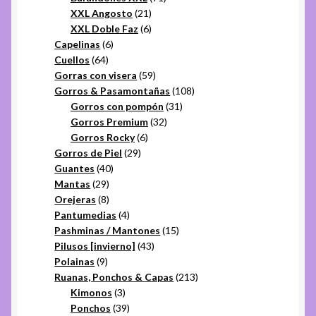
21
productos
XXL Angosto
21
productos
6
XXL Doble Faz
6
6
productos
Capelinas
6
64
productos
Cuellos
64
productos
59
Gorras con visera
59
productos
108
Gorros & Pasamontañas
108
31
productos
Gorros con pompón
31
32
productos
Gorros Premium
32
6
productos
Gorros Rocky
6
29
productos
Gorros de Piel
29
40
productos
Guantes
40
29
productos
Mantas
29
productos
8
Orejeras
8
productos
4
Pantumedias
4
productos
15
Pashminas / Mantones
15
43
productos
Pilusos [invierno]
43
9
productos
Polainas
9
productos
213
Ruanas, Ponchos & Capas
213
3
productos
Kimonos
3
productos
39
Ponchos
39