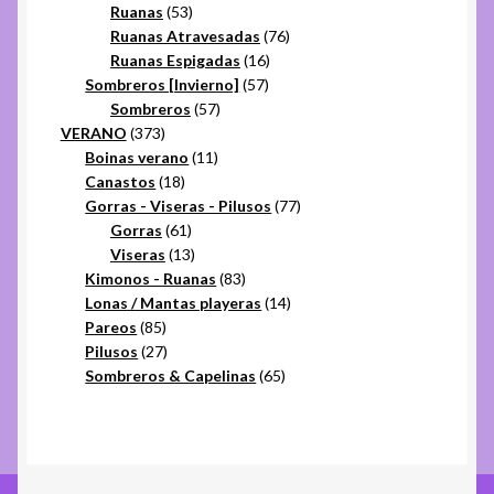
53
productos
Ruanas
53
productos
76
Ruanas Atravesadas
76
16
productos
Ruanas Espigadas
16
57
productos
Sombreros [Invierno]
57
57
productos
Sombreros
57
373
productos
VERANO
373
productos
11
Boinas verano
11
18
productos
Canastos
18
productos
77
Gorras - Viseras - Pilusos
77
61
productos
Gorras
61
productos
13
Viseras
13
productos
83
Kimonos - Ruanas
83
productos
14
Lonas / Mantas playeras
14
85
productos
Pareos
85
productos
27
Pilusos
27
productos
65
Sombreros & Capelinas
65
productos