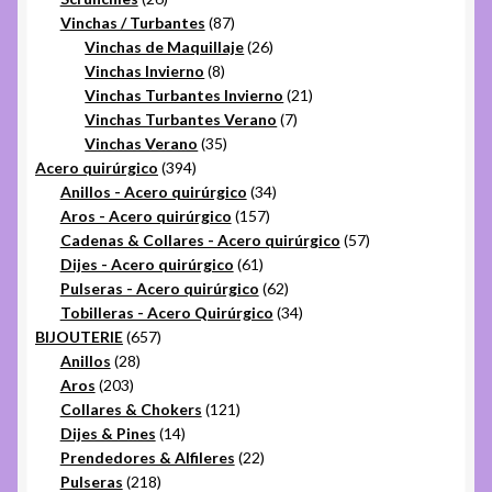
productos
87
Vinchas / Turbantes
87
productos
26
Vinchas de Maquillaje
26
8
productos
Vinchas Invierno
8
productos
21
Vinchas Turbantes Invierno
21
7
productos
Vinchas Turbantes Verano
7
35
productos
Vinchas Verano
35
394
productos
Acero quirúrgico
394
productos
34
Anillos - Acero quirúrgico
34
157
productos
Aros - Acero quirúrgico
157
productos
57
Cadenas & Collares - Acero quirúrgico
57
61
productos
Dijes - Acero quirúrgico
61
productos
62
Pulseras - Acero quirúrgico
62
productos
34
Tobilleras - Acero Quirúrgico
34
657
productos
BIJOUTERIE
657
28
productos
Anillos
28
203
productos
Aros
203
productos
121
Collares & Chokers
121
14
productos
Dijes & Pines
14
productos
22
Prendedores & Alfileres
22
218
productos
Pulseras
218