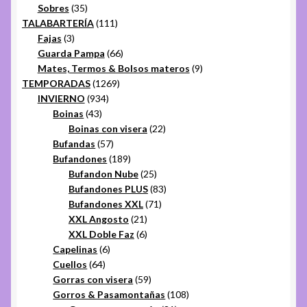
35
productos
Sobres
35
productos
111
TALABARTERÍA
111
3
productos
Fajas
3
productos
66
Guarda Pampa
66
productos
9
Mates, Termos & Bolsos materos
9
1269
productos
TEMPORADAS
1269
934
productos
INVIERNO
934
43
productos
Boinas
43
productos
22
Boinas con visera
22
57
productos
Bufandas
57
productos
189
Bufandones
189
productos
25
Bufandon Nube
25
productos
83
Bufandones PLUS
83
71
productos
Bufandones XXL
71
21
productos
XXL Angosto
21
productos
6
XXL Doble Faz
6
6
productos
Capelinas
6
64
productos
Cuellos
64
productos
59
Gorras con visera
59
productos
108
Gorros & Pasamontañas
108