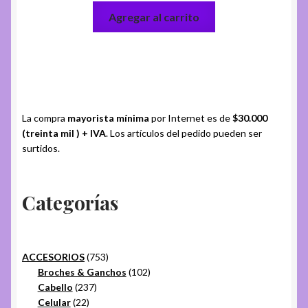
Agregar al carrito
La compra
mayorista mínima
por Internet es de
$30.000
(treinta mil ) + IVA
. Los artículos del pedido pueden ser
surtidos.
Categorías
753
ACCESORIOS
753
productos
102
Broches & Ganchos
102
237
productos
Cabello
237
22
productos
Celular
22