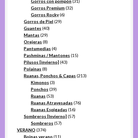
31
productos
Gorros con pompón
31
32
productos
Gorros Premium
32
6
productos
Gorros Rocky
6
29
productos
Gorros de Piel
29
40
productos
Guantes
40
29
productos
Mantas
29
productos
8
Orejeras
8
productos
4
Pantumedias
4
productos
15
Pashminas / Mantones
15
43
productos
Pilusos [invierno]
43
8
productos
Polainas
8
productos
213
Ruanas, Ponchos & Capas
213
3
productos
Kimonos
3
productos
39
Ponchos
39
53
productos
Ruanas
53
productos
76
Ruanas Atravesadas
76
16
productos
Ruanas Espigadas
16
57
productos
Sombreros [Invierno]
57
57
productos
Sombreros
57
374
productos
VERANO
374
productos
11
Boinas verano
11