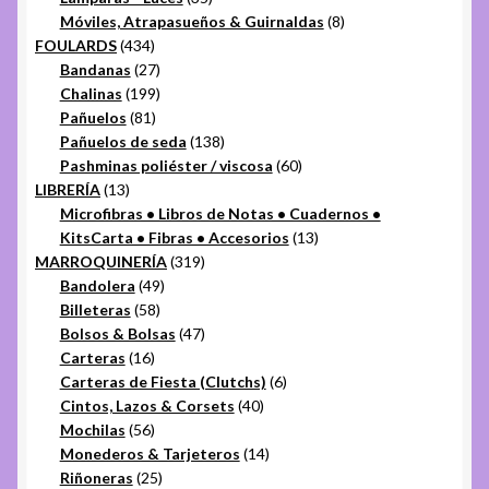
productos
8
Móviles, Atrapasueños & Guirnaldas
8
434
productos
FOULARDS
434
productos
27
Bandanas
27
productos
199
Chalinas
199
81
productos
Pañuelos
81
productos
138
Pañuelos de seda
138
productos
60
Pashminas poliéster / viscosa
60
13
productos
LIBRERÍA
13
productos
Microfibras • Libros de Notas • Cuadernos •
13
KitsCarta • Fibras • Accesorios
13
319
productos
MARROQUINERÍA
319
49
productos
Bandolera
49
58
productos
Billeteras
58
productos
47
Bolsos & Bolsas
47
16
productos
Carteras
16
productos
6
Carteras de Fiesta (Clutchs)
6
40
productos
Cintos, Lazos & Corsets
40
56
productos
Mochilas
56
productos
14
Monederos & Tarjeteros
14
25
productos
Riñoneras
25