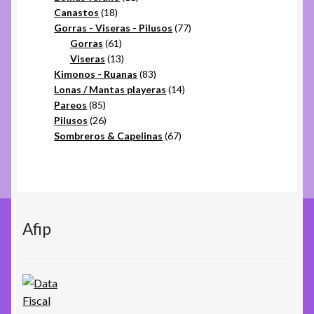
18
productos
Canastos
18
productos
77
Gorras - Viseras - Pilusos
77
61
productos
Gorras
61
productos
13
Viseras
13
productos
83
Kimonos - Ruanas
83
productos
14
Lonas / Mantas playeras
14
85
productos
Pareos
85
productos
26
Pilusos
26
productos
67
Sombreros & Capelinas
67
productos
Afip