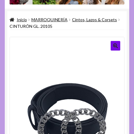
menú
Expandi
Varios
hijo
el
Inicio
MARROQUINERÍA
Cintos, Lazos & Corsets
menú
Expandi
Ayuda
CINTURÓN GL. 20105
hijo
el
menú
hijo