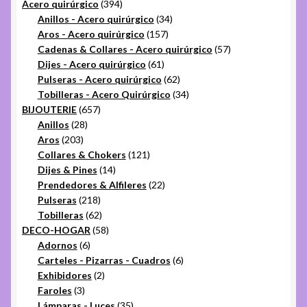
394
productos
Acero quirúrgico
394
productos
34
Anillos - Acero quirúrgico
34
157
productos
Aros - Acero quirúrgico
157
productos
57
Cadenas & Collares - Acero quirúrgico
57
61
productos
Dijes - Acero quirúrgico
61
productos
62
Pulseras - Acero quirúrgico
62
productos
34
Tobilleras - Acero Quirúrgico
34
657
productos
BIJOUTERIE
657
28
productos
Anillos
28
203
productos
Aros
203
productos
121
Collares & Chokers
121
14
productos
Dijes & Pines
14
productos
22
Prendedores & Alfileres
22
218
productos
Pulseras
218
productos
62
Tobilleras
62
productos
58
DECO-HOGAR
58
6
productos
Adornos
6
productos
6
Carteles - Pizarras - Cuadros
6
2
productos
Exhibidores
2
3
productos
Faroles
3
productos
35
Lámparas - Luces
35