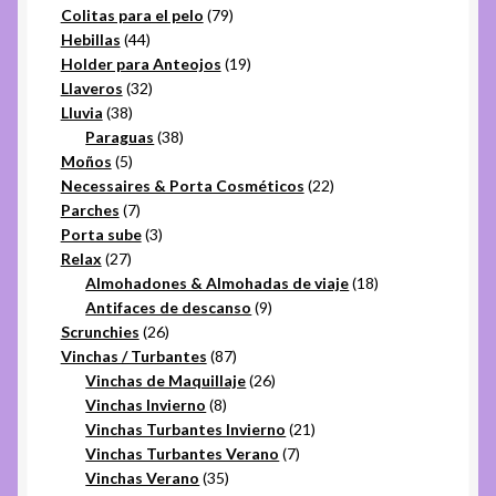
productos
79
Colitas para el pelo
79
44
productos
Hebillas
44
productos
19
Holder para Anteojos
19
32
productos
Llaveros
32
38
productos
Lluvia
38
productos
38
Paraguas
38
5
productos
Moños
5
productos
22
Necessaires & Porta Cosméticos
22
7
productos
Parches
7
productos
3
Porta sube
3
27
productos
Relax
27
productos
18
Almohadones & Almohadas de viaje
18
9
productos
Antifaces de descanso
9
26
productos
Scrunchies
26
productos
87
Vinchas / Turbantes
87
productos
26
Vinchas de Maquillaje
26
8
productos
Vinchas Invierno
8
productos
21
Vinchas Turbantes Invierno
21
7
productos
Vinchas Turbantes Verano
7
35
productos
Vinchas Verano
35