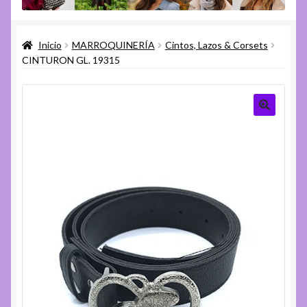
menú
Expandi
Varios
hijo
el
Inicio
MARROQUINERÍA
Cintos, Lazos & Corsets
menú
Expandi
Ayuda
CINTURON GL. 19315
hijo
el
menú
hijo