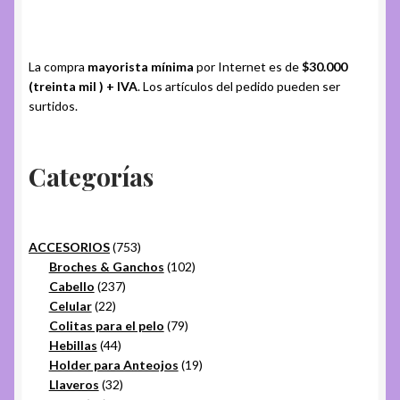
La compra
mayorista mínima
por Internet es de
$30.000
(treinta mil ) + IVA
. Los artículos del pedido pueden ser
surtidos.
Categorías
753
ACCESORIOS
753
productos
102
Broches & Ganchos
102
237
productos
Cabello
237
22
productos
Celular
22
productos
79
Colitas para el pelo
79
44
productos
Hebillas
44
productos
19
Holder para Anteojos
19
32
productos
Llaveros
32