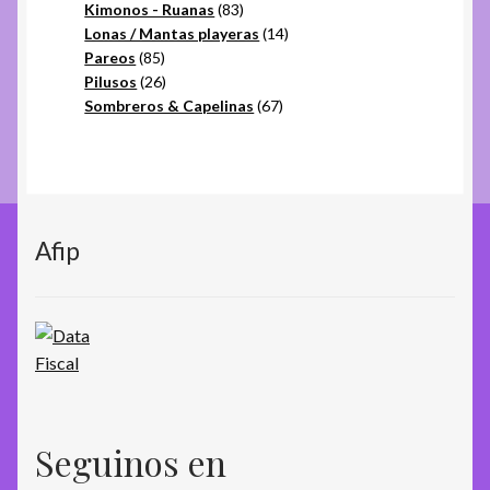
productos
83
Kimonos - Ruanas
83
productos
14
Lonas / Mantas playeras
14
85
productos
Pareos
85
productos
26
Pilusos
26
productos
67
Sombreros & Capelinas
67
productos
Afip
Seguinos en