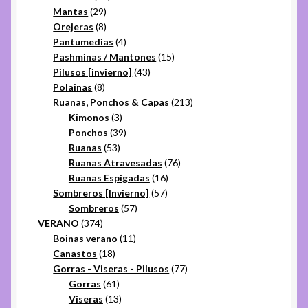
29
productos
Mantas
29
productos
8
Orejeras
8
productos
4
Pantumedias
4
productos
15
Pashminas / Mantones
15
43
productos
Pilusos [invierno]
43
8
productos
Polainas
8
productos
213
Ruanas, Ponchos & Capas
213
3
productos
Kimonos
3
productos
39
Ponchos
39
53
productos
Ruanas
53
productos
76
Ruanas Atravesadas
76
16
productos
Ruanas Espigadas
16
57
productos
Sombreros [Invierno]
57
57
productos
Sombreros
57
374
productos
VERANO
374
productos
11
Boinas verano
11
18
productos
Canastos
18
productos
77
Gorras - Viseras - Pilusos
77
61
productos
Gorras
61
productos
13
Viseras
13