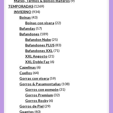
productos
9
Mates, Termos & Bolsos materos
9
1269
productos
TEMPORADAS
1269
934
productos
INVIERNO
934
43
productos
Boinas
43
productos
22
Boinas con visera
22
57
productos
Bufandas
57
productos
189
Bufandones
189
productos
25
Bufandon Nube
25
productos
83
Bufandones PLUS
83
71
productos
Bufandones XXL
71
21
productos
XXL Angosto
21
productos
6
XXL Doble Faz
6
6
productos
Capelinas
6
64
productos
Cuellos
64
productos
59
Gorras con visera
59
productos
108
Gorros & Pasamontañas
108
31
productos
Gorros con pompón
31
32
productos
Gorros Premium
32
6
productos
Gorros Rocky
6
29
productos
Gorros de Piel
29
40
productos
Guantes
40