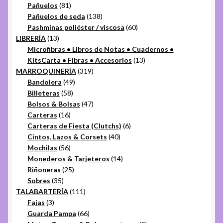
81
productos
Pañuelos
81
productos
138
Pañuelos de seda
138
productos
60
Pashminas poliéster / viscosa
60
13
productos
LIBRERÍA
13
productos
Microfibras • Libros de Notas • Cuadernos •
13
KitsCarta • Fibras • Accesorios
13
319
productos
MARROQUINERÍA
319
49
productos
Bandolera
49
58
productos
Billeteras
58
productos
47
Bolsos & Bolsas
47
16
productos
Carteras
16
productos
6
Carteras de Fiesta (Clutchs)
6
40
productos
Cintos, Lazos & Corsets
40
56
productos
Mochilas
56
productos
14
Monederos & Tarjeteros
14
25
productos
Riñoneras
25
35
productos
Sobres
35
productos
111
TALABARTERÍA
111
3
productos
Fajas
3
productos
66
Guarda Pampa
66