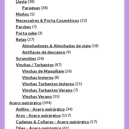
38
productos
Lluvia
38
productos
38
Paraguas
38
5
productos
Moños
5
productos
22
Necessaires & Porta Cosméticos
22
7
productos
Parches
7
productos
3
Porta sube
3
27
productos
Relax
27
productos
18
Almohadones & Almohadas de viaje
18
9
productos
Antifaces de descanso
9
26
productos
Scrunchies
26
productos
87
Vinchas / Turbantes
87
productos
26
Vinchas de Maquillaje
26
8
productos
Vinchas Invierno
8
productos
21
Vinchas Turbantes Invierno
21
7
productos
Vinchas Turbantes Verano
7
35
productos
Vinchas Verano
35
394
productos
Acero quirúrgico
394
productos
34
Anillos - Acero quirúrgico
34
157
productos
Aros - Acero quirúrgico
157
productos
57
Cadenas & Collares - Acero quirúrgico
57
61
productos
Dijes - Acero quirúrgico
61