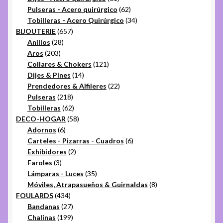
productos
62
Pulseras - Acero quirúrgico
62
productos
34
Tobilleras - Acero Quirúrgico
34
657
productos
BIJOUTERIE
657
28
productos
Anillos
28
203
productos
Aros
203
productos
121
Collares & Chokers
121
14
productos
Dijes & Pines
14
productos
22
Prendedores & Alfileres
22
218
productos
Pulseras
218
productos
62
Tobilleras
62
productos
58
DECO-HOGAR
58
6
productos
Adornos
6
productos
6
Carteles - Pizarras - Cuadros
6
2
productos
Exhibidores
2
3
productos
Faroles
3
productos
35
Lámparas - Luces
35
productos
8
Móviles, Atrapasueños & Guirnaldas
8
434
productos
FOULARDS
434
productos
27
Bandanas
27
productos
199
Chalinas
199