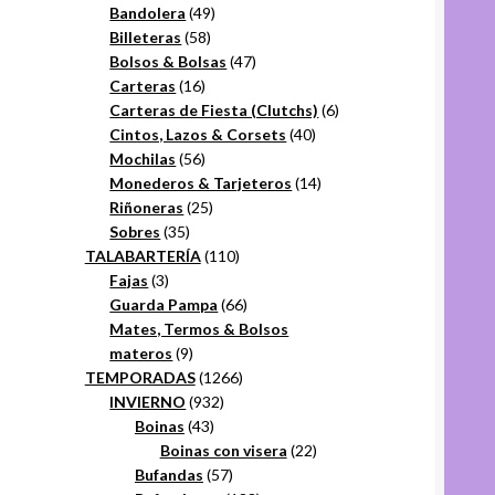
49
productos
Bandolera
49
58
productos
Billeteras
58
productos
47
Bolsos & Bolsas
47
16
productos
Carteras
16
productos
6
Carteras de Fiesta (Clutchs)
6
40
productos
Cintos, Lazos & Corsets
40
56
productos
Mochilas
56
productos
14
Monederos & Tarjeteros
14
25
productos
Riñoneras
25
35
productos
Sobres
35
productos
110
TALABARTERÍA
110
3
productos
Fajas
3
productos
66
Guarda Pampa
66
productos
Mates, Termos & Bolsos
9
materos
9
productos
1266
TEMPORADAS
1266
932
productos
INVIERNO
932
43
productos
Boinas
43
productos
22
Boinas con visera
22
57
productos
Bufandas
57