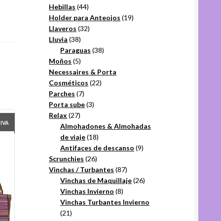
44
productos
Hebillas
44
productos
19
Holder para Anteojos
19
32
productos
Llaveros
32
38
productos
Lluvia
38
productos
38
Paraguas
38
5
productos
Moños
5
productos
Necessaires & Porta
22
Cosméticos
22
7
productos
Parches
7
productos
3
Porta sube
3
27
productos
Relax
27
+IVA
productos
Almohadones & Almohadas
18
de viaje
18
productos
9
Antifaces de descanso
9
26
productos
Scrunchies
26
productos
87
Vinchas / Turbantes
87
productos
26
Vinchas de Maquillaje
26
8
productos
Vinchas Invierno
8
productos
Vinchas Turbantes Invierno
21
21