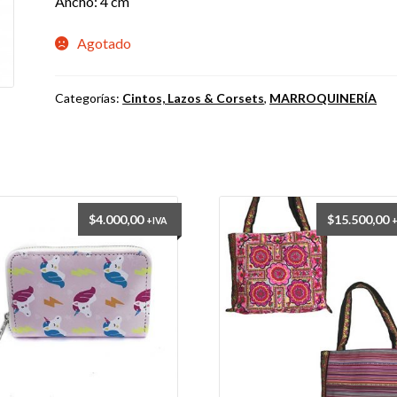
Ancho: 4 cm
Agotado
Categorías:
Cintos, Lazos & Corsets
,
MARROQUINERÍA
$
4.000,00
$
15.500,00
+IVA