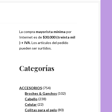
La compra
mayorista mínima
por
Internet es de
$30.000 (treinta mil
) + IVA
. Los artículos del pedido
pueden ser surtidos.
Categorías
754
ACCESORIOS
754
productos
102
Broches & Ganchos
102
238
productos
Cabello
238
22
productos
Celular
22
productos
80
Colitas para el pelo
80