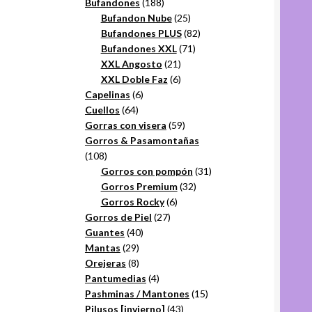
productos
188
Bufandones
188
productos
25
Bufandon Nube
25
productos
82
Bufandones PLUS
82
71
productos
Bufandones XXL
71
21
productos
XXL Angosto
21
productos
6
XXL Doble Faz
6
6
productos
Capelinas
6
64
productos
Cuellos
64
productos
59
Gorras con visera
59
productos
Gorros & Pasamontañas
108
108
productos
31
Gorros con pompón
31
32
productos
Gorros Premium
32
6
productos
Gorros Rocky
6
27
productos
Gorros de Piel
27
40
productos
Guantes
40
29
productos
Mantas
29
productos
8
Orejeras
8
productos
4
Pantumedias
4
productos
15
Pashminas / Mantones
15
43
productos
Pilusos [invierno]
43