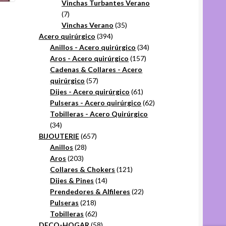
productos
Vinchas Turbantes Verano
7
7
productos
35
Vinchas Verano
35
394
productos
Acero quirúrgico
394
productos
34
Anillos - Acero quirúrgico
34
157
productos
Aros - Acero quirúrgico
157
productos
Cadenas & Collares - Acero
57
quirúrgico
57
productos
61
Dijes - Acero quirúrgico
61
productos
62
Pulseras - Acero quirúrgico
62
productos
Tobilleras - Acero Quirúrgico
34
34
productos
657
BIJOUTERIE
657
28
productos
Anillos
28
203
productos
Aros
203
productos
121
Collares & Chokers
121
14
productos
Dijes & Pines
14
productos
22
Prendedores & Alfileres
22
218
productos
Pulseras
218
productos
62
Tobilleras
62
productos
58
DECO-HOGAR
58