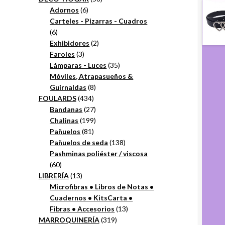
6
productos
Adornos
6
productos
Carteles - Pizarras - Cuadros
6
6
productos
2
Exhibidores
2
3
productos
Faroles
3
productos
35
Lámparas - Luces
35
productos
Móviles, Atrapasueños &
8
Guirnaldas
8
434
productos
FOULARDS
434
productos
27
Bandanas
27
productos
199
Chalinas
199
81
productos
Pañuelos
81
productos
138
Pañuelos de seda
138
productos
Pashminas poliéster / viscosa
60
60
productos
13
LIBRERÍA
13
productos
Microfibras • Libros de Notas •
Cuadernos • KitsCarta •
13
Fibras • Accesorios
13
319
productos
MARROQUINERÍA
319