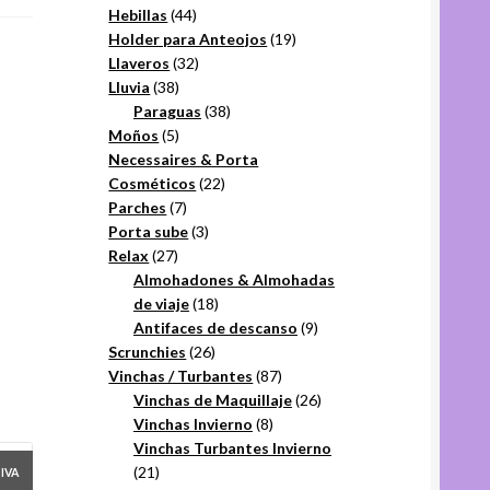
44
productos
Hebillas
44
productos
19
Holder para Anteojos
19
32
productos
Llaveros
32
38
productos
Lluvia
38
productos
38
Paraguas
38
5
productos
Moños
5
productos
Necessaires & Porta
22
Cosméticos
22
7
productos
Parches
7
productos
3
Porta sube
3
27
productos
Relax
27
productos
Almohadones & Almohadas
18
de viaje
18
productos
9
Antifaces de descanso
9
26
productos
Scrunchies
26
productos
87
Vinchas / Turbantes
87
productos
26
Vinchas de Maquillaje
26
8
productos
Vinchas Invierno
8
productos
Vinchas Turbantes Invierno
21
21
+IVA