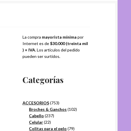
La compra
mayorista mínima
por
Internet es de
$30.000 (treinta mil
) + IVA
. Los artículos del pedido
pueden ser surtidos.
Categorías
753
ACCESORIOS
753
productos
102
Broches & Ganchos
102
237
productos
Cabello
237
22
productos
Celular
22
productos
79
Colitas para el pelo
79