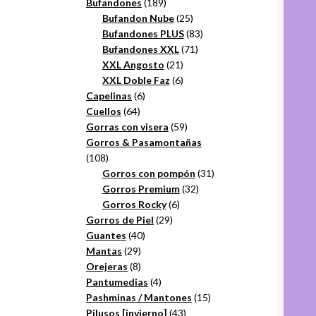
productos
189
Bufandones
189
productos
25
Bufandon Nube
25
productos
83
Bufandones PLUS
83
71
productos
Bufandones XXL
71
21
productos
XXL Angosto
21
productos
6
XXL Doble Faz
6
6
productos
Capelinas
6
64
productos
Cuellos
64
productos
59
Gorras con visera
59
productos
Gorros & Pasamontañas
108
108
productos
31
Gorros con pompón
31
32
productos
Gorros Premium
32
6
productos
Gorros Rocky
6
29
productos
Gorros de Piel
29
40
productos
Guantes
40
29
productos
Mantas
29
productos
8
Orejeras
8
productos
4
Pantumedias
4
productos
15
Pashminas / Mantones
15
43
productos
Pilusos [invierno]
43