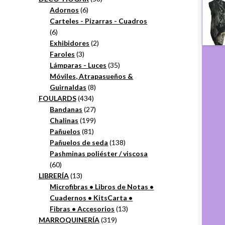
6
productos
Adornos
6
productos
Carteles - Pizarras - Cuadros
6
6
productos
2
Exhibidores
2
3
productos
Faroles
3
productos
35
Lámparas - Luces
35
productos
Móviles, Atrapasueños &
8
Guirnaldas
8
434
productos
FOULARDS
434
productos
27
Bandanas
27
productos
199
Chalinas
199
81
productos
Pañuelos
81
productos
138
Pañuelos de seda
138
productos
Pashminas poliéster / viscosa
60
60
productos
13
LIBRERÍA
13
productos
Microfibras • Libros de Notas •
Cuadernos • KitsCarta •
13
Fibras • Accesorios
13
319
productos
MARROQUINERÍA
319