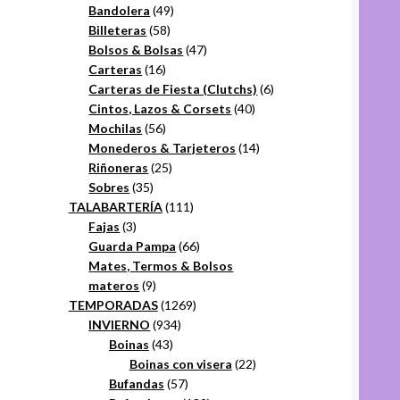
49
productos
Bandolera
49
58
productos
Billeteras
58
productos
47
Bolsos & Bolsas
47
16
productos
Carteras
16
productos
6
Carteras de Fiesta (Clutchs)
6
40
productos
Cintos, Lazos & Corsets
40
56
productos
Mochilas
56
productos
14
Monederos & Tarjeteros
14
25
productos
Riñoneras
25
35
productos
Sobres
35
productos
111
TALABARTERÍA
111
3
productos
Fajas
3
productos
66
Guarda Pampa
66
productos
Mates, Termos & Bolsos
9
materos
9
productos
1269
TEMPORADAS
1269
934
productos
INVIERNO
934
43
productos
Boinas
43
productos
22
Boinas con visera
22
57
productos
Bufandas
57