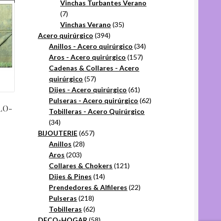
productos
Vinchas Turbantes Verano
7
7
productos
35
Vinchas Verano
35
394
productos
Acero quirúrgico
394
productos
34
Anillos - Acero quirúrgico
34
157
productos
Aros - Acero quirúrgico
157
productos
Cadenas & Collares - Acero
57
quirúrgico
57
productos
61
Dijes - Acero quirúrgico
61
productos
62
Pulseras - Acero quirúrgico
62
LO-
productos
Tobilleras - Acero Quirúrgico
34
34
productos
657
BIJOUTERIE
657
28
productos
Anillos
28
203
productos
Aros
203
productos
121
Collares & Chokers
121
14
productos
Dijes & Pines
14
productos
22
Prendedores & Alfileres
22
218
productos
Pulseras
218
productos
62
Tobilleras
62
productos
58
DECO-HOGAR
58