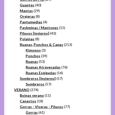
40
productos
Guantes
40
29
productos
Mantas
29
productos
8
Orejeras
8
productos
4
Pantumedias
4
productos
15
Pashminas / Mantones
15
43
productos
Pilusos [invierno]
43
8
productos
Polainas
8
productos
213
Ruanas, Ponchos & Capas
213
3
productos
Kimonos
3
productos
39
Ponchos
39
53
productos
Ruanas
53
productos
76
Ruanas Atravesadas
76
16
productos
Ruanas Espigadas
16
57
productos
Sombreros [Invierno]
57
57
productos
Sombreros
57
374
productos
VERANO
374
productos
11
Boinas verano
11
18
productos
Canastos
18
productos
77
Gorras - Viseras - Pilusos
77
61
productos
Gorras
61