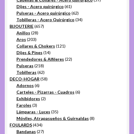
61
productos
Dijes - Acero quirúrgico
61
productos
62
Pulseras - Acero quirúrgico
62
productos
34
Tobilleras - Acero Quirúrgico
34
657
productos
BIJOUTERIE
657
28
productos
Anillos
28
203
productos
Aros
203
productos
121
Collares & Chokers
121
14
productos
Dijes & Pines
14
productos
22
Prendedores & Alfileres
22
218
productos
Pulseras
218
productos
62
Tobilleras
62
productos
58
DECO-HOGAR
58
6
productos
Adornos
6
productos
6
Carteles - Pizarras - Cuadros
6
2
productos
Exhibidores
2
3
productos
Faroles
3
productos
35
Lámparas - Luces
35
productos
8
Móviles, Atrapasueños & Guirnaldas
8
434
productos
FOULARDS
434
productos
27
Bandanas
27