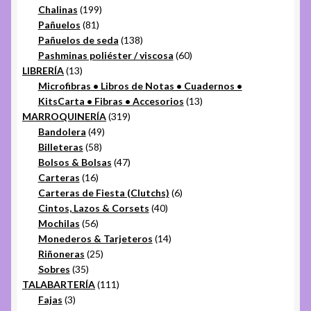
productos
199
Chalinas
199
81
productos
Pañuelos
81
productos
138
Pañuelos de seda
138
productos
60
Pashminas poliéster / viscosa
60
13
productos
LIBRERÍA
13
productos
Microfibras • Libros de Notas • Cuadernos •
13
KitsCarta • Fibras • Accesorios
13
319
productos
MARROQUINERÍA
319
49
productos
Bandolera
49
58
productos
Billeteras
58
productos
47
Bolsos & Bolsas
47
16
productos
Carteras
16
productos
6
Carteras de Fiesta (Clutchs)
6
40
productos
Cintos, Lazos & Corsets
40
56
productos
Mochilas
56
productos
14
Monederos & Tarjeteros
14
25
productos
Riñoneras
25
35
productos
Sobres
35
productos
111
TALABARTERÍA
111
3
productos
Fajas
3