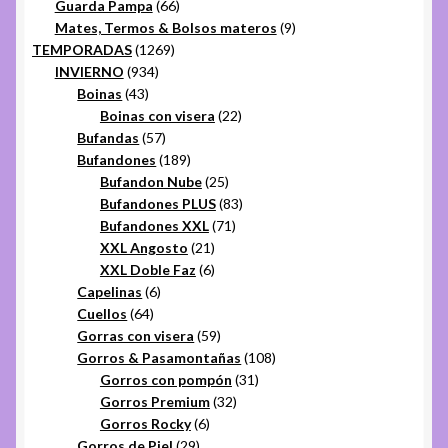
productos
66
Guarda Pampa
66
productos
9
Mates, Termos & Bolsos materos
9
1269
productos
TEMPORADAS
1269
934
productos
INVIERNO
934
43
productos
Boinas
43
productos
22
Boinas con visera
22
57
productos
Bufandas
57
productos
189
Bufandones
189
productos
25
Bufandon Nube
25
productos
83
Bufandones PLUS
83
71
productos
Bufandones XXL
71
21
productos
XXL Angosto
21
productos
6
XXL Doble Faz
6
6
productos
Capelinas
6
64
productos
Cuellos
64
productos
59
Gorras con visera
59
productos
108
Gorros & Pasamontañas
108
31
productos
Gorros con pompón
31
32
productos
Gorros Premium
32
6
productos
Gorros Rocky
6
29
productos
Gorros de Piel
29