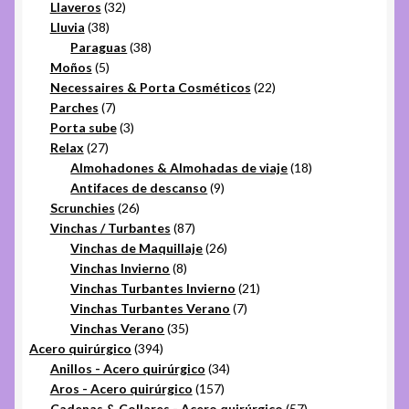
32
productos
Llaveros
32
38
productos
Lluvia
38
productos
38
Paraguas
38
5
productos
Moños
5
productos
22
Necessaires & Porta Cosméticos
22
7
productos
Parches
7
productos
3
Porta sube
3
27
productos
Relax
27
productos
18
Almohadones & Almohadas de viaje
18
9
productos
Antifaces de descanso
9
26
productos
Scrunchies
26
productos
87
Vinchas / Turbantes
87
productos
26
Vinchas de Maquillaje
26
8
productos
Vinchas Invierno
8
productos
21
Vinchas Turbantes Invierno
21
7
productos
Vinchas Turbantes Verano
7
35
productos
Vinchas Verano
35
394
productos
Acero quirúrgico
394
productos
34
Anillos - Acero quirúrgico
34
157
productos
Aros - Acero quirúrgico
157
productos
57
Cadenas & Collares - Acero quirúrgico
57