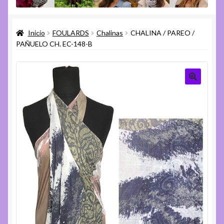
menú
Expandi
Varios
hijo
el
Inicio
FOULARDS
Chalinas
CHALINA / PAREO /
menú
Expandi
Ayuda
PAÑUELO CH. EC-148-B
hijo
el
menú
hijo