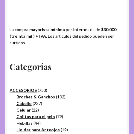
La compra
mayorista mínima
por Internet es de
$30.000
(treinta mil ) + IVA
. Los artículos del pedido pueden ser
surtidos.
Categorías
753
ACCESORIOS
753
productos
102
Broches & Ganchos
102
237
productos
Cabello
237
22
productos
Celular
22
productos
79
Colitas para el pelo
79
44
productos
Hebillas
44
productos
19
Holder para Anteojos
19