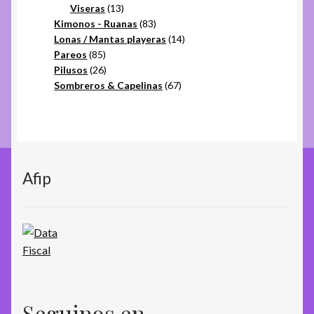
productos
13
Viseras
13
productos
83
Kimonos - Ruanas
83
productos
14
Lonas / Mantas playeras
14
85
productos
Pareos
85
productos
26
Pilusos
26
productos
67
Sombreros & Capelinas
67
productos
Afip
Seguinos en