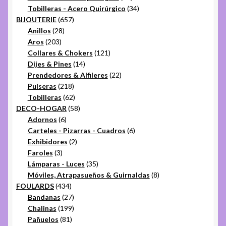
productos
34
Tobilleras - Acero Quirúrgico
34
657
productos
BIJOUTERIE
657
28
productos
Anillos
28
203
productos
Aros
203
productos
121
Collares & Chokers
121
14
productos
Dijes & Pines
14
productos
22
Prendedores & Alfileres
22
218
productos
Pulseras
218
productos
62
Tobilleras
62
productos
58
DECO-HOGAR
58
6
productos
Adornos
6
productos
6
Carteles - Pizarras - Cuadros
6
2
productos
Exhibidores
2
3
productos
Faroles
3
productos
35
Lámparas - Luces
35
productos
8
Móviles, Atrapasueños & Guirnaldas
8
434
productos
FOULARDS
434
productos
27
Bandanas
27
productos
199
Chalinas
199
81
productos
Pañuelos
81