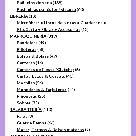
productos
138
Pañuelos de seda
138
productos
60
Pashminas poliéster / viscosa
60
13
productos
LIBRERÍA
13
productos
Microfibras • Libros de Notas • Cuadernos •
13
KitsCarta • Fibras • Accesorios
13
319
productos
MARROQUINERÍA
319
49
productos
Bandolera
49
58
productos
Billeteras
58
productos
47
Bolsos & Bolsas
47
16
productos
Carteras
16
productos
6
Carteras de Fiesta (Clutchs)
6
40
productos
Cintos, Lazos & Corsets
40
56
productos
Mochilas
56
productos
14
Monederos & Tarjeteros
14
25
productos
Riñoneras
25
35
productos
Sobres
35
productos
110
TALABARTERÍA
110
3
productos
Fajas
3
productos
66
Guarda Pampa
66
productos
9
Mates, Termos & Bolsos materos
9
1268
productos