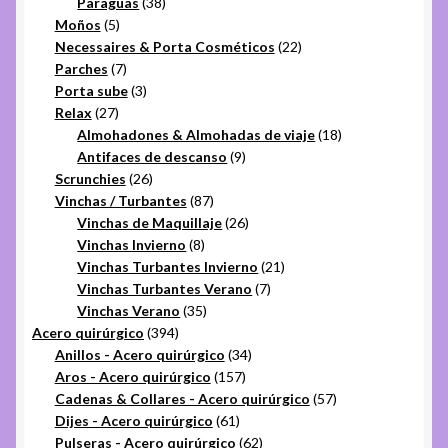
productos
38
Paraguas
38
5
productos
Moños
5
productos
22
Necessaires & Porta Cosméticos
22
7
productos
Parches
7
productos
3
Porta sube
3
27
productos
Relax
27
productos
18
Almohadones & Almohadas de viaje
18
9
productos
Antifaces de descanso
9
26
productos
Scrunchies
26
productos
87
Vinchas / Turbantes
87
productos
26
Vinchas de Maquillaje
26
8
productos
Vinchas Invierno
8
productos
21
Vinchas Turbantes Invierno
21
7
productos
Vinchas Turbantes Verano
7
35
productos
Vinchas Verano
35
394
productos
Acero quirúrgico
394
productos
34
Anillos - Acero quirúrgico
34
157
productos
Aros - Acero quirúrgico
157
productos
57
Cadenas & Collares - Acero quirúrgico
57
61
productos
Dijes - Acero quirúrgico
61
productos
62
Pulseras - Acero quirúrgico
62