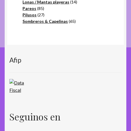
productos
14
Lonas / Mantas playeras
14
85
productos
Pareos
85
productos
27
Pilusos
27
productos
65
Sombreros & Capelinas
65
productos
Afip
Seguinos en