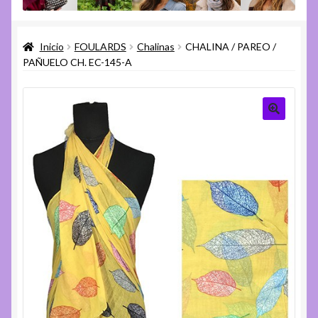
menú
Expandi
Varios
hijo
el
Inicio
FOULARDS
Chalinas
CHALINA / PAREO /
menú
Expandi
Ayuda
PAÑUELO CH. EC-145-A
hijo
el
menú
hijo