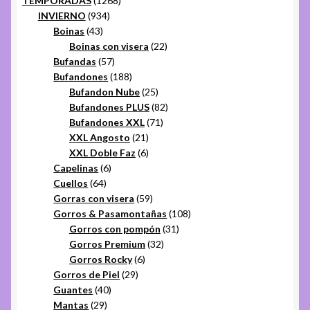
TEMPORADAS
1268
934
productos
INVIERNO
934
43
productos
Boinas
43
productos
22
Boinas con visera
22
57
productos
Bufandas
57
productos
188
Bufandones
188
productos
25
Bufandon Nube
25
productos
82
Bufandones PLUS
82
71
productos
Bufandones XXL
71
21
productos
XXL Angosto
21
productos
6
XXL Doble Faz
6
6
productos
Capelinas
6
64
productos
Cuellos
64
productos
59
Gorras con visera
59
productos
108
Gorros & Pasamontañas
108
31
productos
Gorros con pompón
31
32
productos
Gorros Premium
32
6
productos
Gorros Rocky
6
29
productos
Gorros de Piel
29
40
productos
Guantes
40
29
productos
Mantas
29