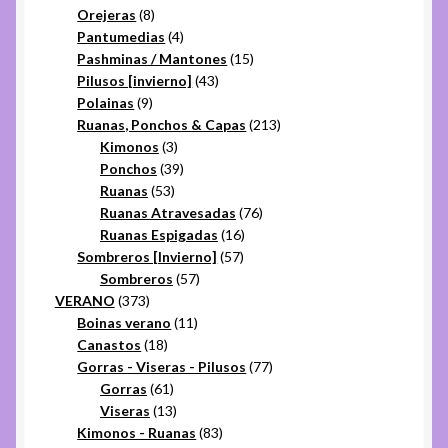
productos
8
Orejeras
8
productos
4
Pantumedias
4
productos
15
Pashminas / Mantones
15
43
productos
Pilusos [invierno]
43
9
productos
Polainas
9
productos
213
Ruanas, Ponchos & Capas
213
3
productos
Kimonos
3
productos
39
Ponchos
39
53
productos
Ruanas
53
productos
76
Ruanas Atravesadas
76
16
productos
Ruanas Espigadas
16
57
productos
Sombreros [Invierno]
57
57
productos
Sombreros
57
373
productos
VERANO
373
productos
11
Boinas verano
11
18
productos
Canastos
18
productos
77
Gorras - Viseras - Pilusos
77
61
productos
Gorras
61
productos
13
Viseras
13
productos
83
Kimonos - Ruanas
83