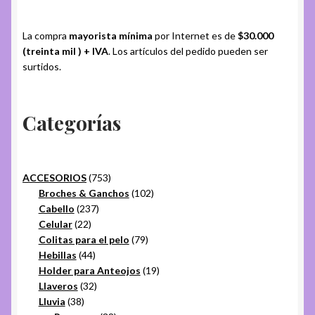
La compra
mayorista mínima
por Internet es de
$30.000
(treinta mil ) + IVA
. Los artículos del pedido pueden ser
surtidos.
Categorías
753
ACCESORIOS
753
productos
102
Broches & Ganchos
102
237
productos
Cabello
237
22
productos
Celular
22
productos
79
Colitas para el pelo
79
44
productos
Hebillas
44
productos
19
Holder para Anteojos
19
32
productos
Llaveros
32
38
productos
Lluvia
38