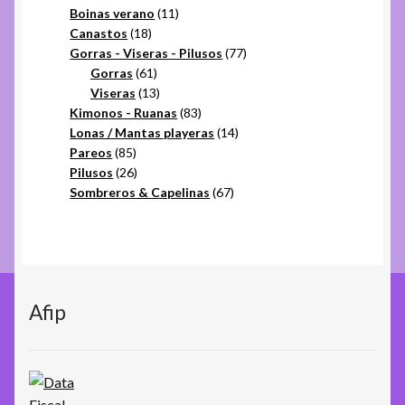
productos
11
Boinas verano
11
18
productos
Canastos
18
productos
77
Gorras - Viseras - Pilusos
77
61
productos
Gorras
61
productos
13
Viseras
13
productos
83
Kimonos - Ruanas
83
productos
14
Lonas / Mantas playeras
14
85
productos
Pareos
85
productos
26
Pilusos
26
productos
67
Sombreros & Capelinas
67
productos
Afip