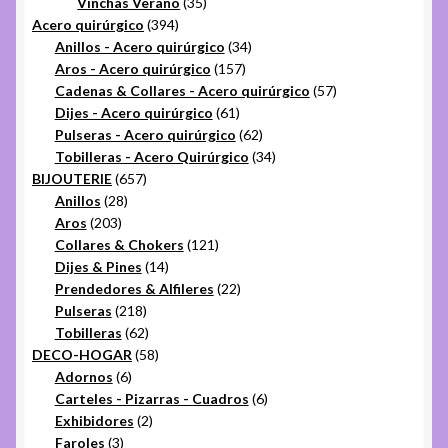
35
productos
Vinchas Verano
35
394
productos
Acero quirúrgico
394
productos
34
Anillos - Acero quirúrgico
34
157
productos
Aros - Acero quirúrgico
157
productos
57
Cadenas & Collares - Acero quirúrgico
57
61
productos
Dijes - Acero quirúrgico
61
productos
62
Pulseras - Acero quirúrgico
62
productos
34
Tobilleras - Acero Quirúrgico
34
657
productos
BIJOUTERIE
657
28
productos
Anillos
28
203
productos
Aros
203
productos
121
Collares & Chokers
121
14
productos
Dijes & Pines
14
productos
22
Prendedores & Alfileres
22
218
productos
Pulseras
218
productos
62
Tobilleras
62
productos
58
DECO-HOGAR
58
6
productos
Adornos
6
productos
6
Carteles - Pizarras - Cuadros
6
2
productos
Exhibidores
2
3
productos
Faroles
3