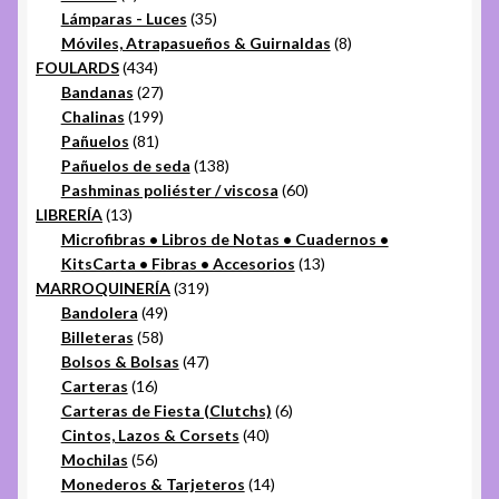
productos
35
Lámparas - Luces
35
productos
8
Móviles, Atrapasueños & Guirnaldas
8
434
productos
FOULARDS
434
productos
27
Bandanas
27
productos
199
Chalinas
199
81
productos
Pañuelos
81
productos
138
Pañuelos de seda
138
productos
60
Pashminas poliéster / viscosa
60
13
productos
LIBRERÍA
13
productos
Microfibras • Libros de Notas • Cuadernos •
13
KitsCarta • Fibras • Accesorios
13
319
productos
MARROQUINERÍA
319
49
productos
Bandolera
49
58
productos
Billeteras
58
productos
47
Bolsos & Bolsas
47
16
productos
Carteras
16
productos
6
Carteras de Fiesta (Clutchs)
6
40
productos
Cintos, Lazos & Corsets
40
56
productos
Mochilas
56
productos
14
Monederos & Tarjeteros
14