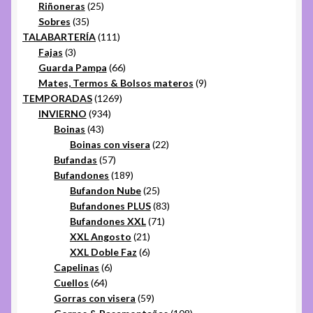
25
productos
Riñoneras
25
35
productos
Sobres
35
productos
111
TALABARTERÍA
111
3
productos
Fajas
3
productos
66
Guarda Pampa
66
productos
9
Mates, Termos & Bolsos materos
9
1269
productos
TEMPORADAS
1269
934
productos
INVIERNO
934
43
productos
Boinas
43
productos
22
Boinas con visera
22
57
productos
Bufandas
57
productos
189
Bufandones
189
productos
25
Bufandon Nube
25
productos
83
Bufandones PLUS
83
71
productos
Bufandones XXL
71
21
productos
XXL Angosto
21
productos
6
XXL Doble Faz
6
6
productos
Capelinas
6
64
productos
Cuellos
64
productos
59
Gorras con visera
59
productos
108