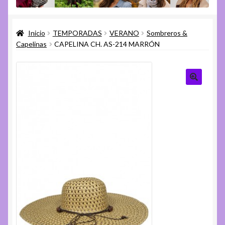
menú
Expandi
Varios
hijo
el
Inicio
TEMPORADAS
VERANO
Sombreros &
menú
Expandi
Ayuda
Capelinas
CAPELINA CH. AS-214 MARRÓN
hijo
el
menú
hijo