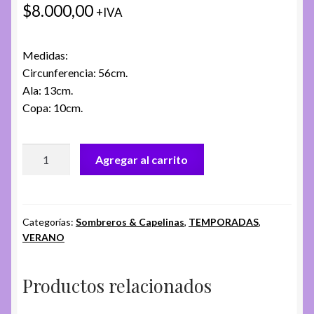
$
8.000,00
+IVA
Medidas:
Circunferencia: 56cm.
Ala: 13cm.
Copa: 10cm.
CAPELINA
Agregar al carrito
CH.
AS-
214
MARRÓN
Categorías:
Sombreros & Capelinas
,
TEMPORADAS
,
VERANO
cantidad
Productos relacionados