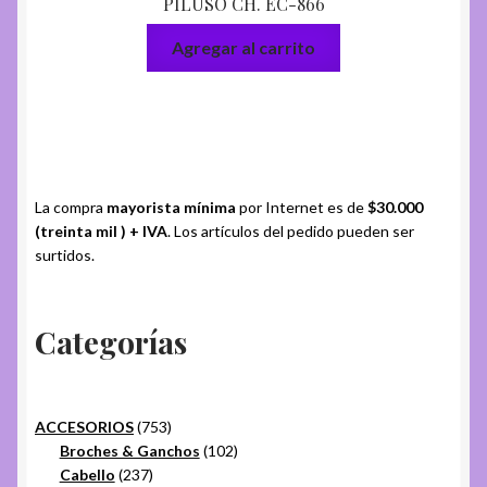
PILUSO CH. EC-866
Agregar al carrito
La compra
mayorista mínima
por Internet es de
$30.000
(treinta mil ) + IVA
. Los artículos del pedido pueden ser
surtidos.
Categorías
753
ACCESORIOS
753
productos
102
Broches & Ganchos
102
237
productos
Cabello
237