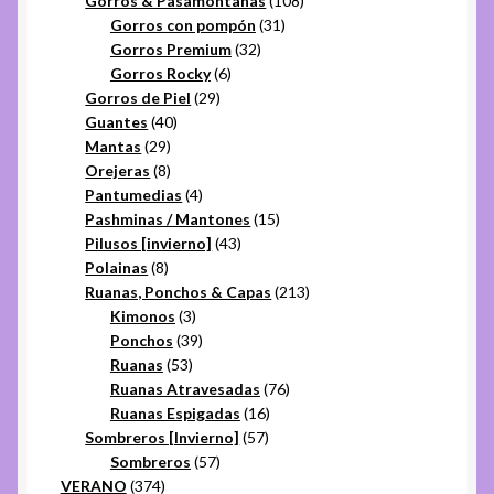
Gorros & Pasamontañas
108
31
productos
Gorros con pompón
31
32
productos
Gorros Premium
32
6
productos
Gorros Rocky
6
29
productos
Gorros de Piel
29
40
productos
Guantes
40
29
productos
Mantas
29
productos
8
Orejeras
8
productos
4
Pantumedias
4
productos
15
Pashminas / Mantones
15
43
productos
Pilusos [invierno]
43
8
productos
Polainas
8
productos
213
Ruanas, Ponchos & Capas
213
3
productos
Kimonos
3
productos
39
Ponchos
39
53
productos
Ruanas
53
productos
76
Ruanas Atravesadas
76
16
productos
Ruanas Espigadas
16
57
productos
Sombreros [Invierno]
57
57
productos
Sombreros
57
374
productos
VERANO
374