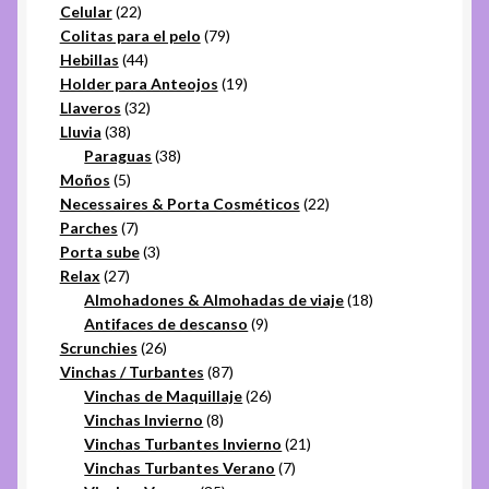
22
productos
Celular
22
productos
79
Colitas para el pelo
79
44
productos
Hebillas
44
productos
19
Holder para Anteojos
19
32
productos
Llaveros
32
38
productos
Lluvia
38
productos
38
Paraguas
38
5
productos
Moños
5
productos
22
Necessaires & Porta Cosméticos
22
7
productos
Parches
7
productos
3
Porta sube
3
27
productos
Relax
27
productos
18
Almohadones & Almohadas de viaje
18
9
productos
Antifaces de descanso
9
26
productos
Scrunchies
26
productos
87
Vinchas / Turbantes
87
productos
26
Vinchas de Maquillaje
26
8
productos
Vinchas Invierno
8
productos
21
Vinchas Turbantes Invierno
21
7
productos
Vinchas Turbantes Verano
7