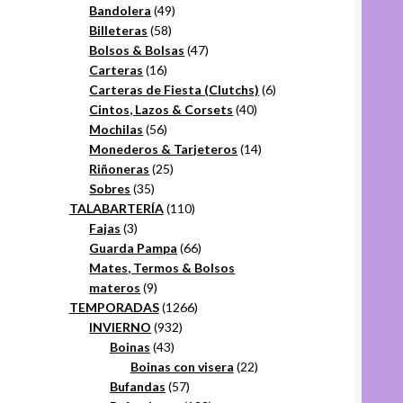
49
productos
Bandolera
49
58
productos
Billeteras
58
productos
47
Bolsos & Bolsas
47
16
productos
Carteras
16
productos
6
Carteras de Fiesta (Clutchs)
6
40
productos
Cintos, Lazos & Corsets
40
56
productos
Mochilas
56
productos
14
Monederos & Tarjeteros
14
25
productos
Riñoneras
25
35
productos
Sobres
35
productos
110
TALABARTERÍA
110
3
productos
Fajas
3
productos
66
Guarda Pampa
66
productos
Mates, Termos & Bolsos
9
materos
9
productos
1266
TEMPORADAS
1266
932
productos
INVIERNO
932
43
productos
Boinas
43
productos
22
Boinas con visera
22
57
productos
Bufandas
57