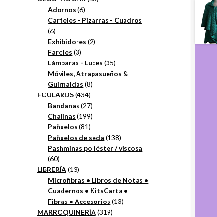
6
productos
Adornos
6
productos
Carteles - Pizarras - Cuadros
6
6
productos
2
Exhibidores
2
3
productos
Faroles
3
productos
35
Lámparas - Luces
35
productos
Móviles, Atrapasueños &
8
Guirnaldas
8
434
productos
FOULARDS
434
productos
27
Bandanas
27
productos
199
Chalinas
199
81
productos
Pañuelos
81
productos
138
Pañuelos de seda
138
productos
Pashminas poliéster / viscosa
60
60
productos
13
LIBRERÍA
13
productos
Microfibras • Libros de Notas •
Cuadernos • KitsCarta •
13
Fibras • Accesorios
13
319
productos
MARROQUINERÍA
319