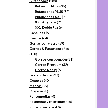
productos
188
Bufandones
188
productos
25
Bufandon Nube
25
productos
82
Bufandones PLUS
82
71
productos
Bufandones XXL
71
21
productos
XXL Angosto
21
productos
6
XXL Doble Faz
6
6
productos
Capelinas
6
64
productos
Cuellos
64
productos
59
Gorras con visera
59
productos
Gorros & Pasamontañas
108
108
productos
31
Gorros con pompón
31
32
productos
Gorros Premium
32
6
productos
Gorros Rocky
6
27
productos
Gorros de Piel
27
40
productos
Guantes
40
29
productos
Mantas
29
productos
8
Orejeras
8
productos
4
Pantumedias
4
productos
15
Pashminas / Mantones
15
43
productos
Pilusos [invierno]
43