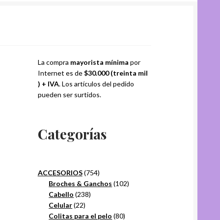
La compra
mayorista mínima
por
Internet es de
$30.000 (treinta mil
) + IVA
. Los artículos del pedido
pueden ser surtidos.
Categorías
754
ACCESORIOS
754
productos
102
Broches & Ganchos
102
238
productos
Cabello
238
22
productos
Celular
22
productos
80
Colitas para el pelo
80