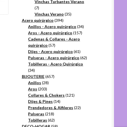
productos
Vinchas Turbantes Verano
7
7
productos
35
Vinchas Verano
35
394
productos
Acero quirúrgico
394
productos
34
Anillos - Acero quirúrgico
34
157
productos
Aros - Acero quirúrgico
157
productos
Cadenas & Collares - Acero
57
quirúrgico
57
productos
61
Dijes - Acero quirúrgico
61
productos
62
Pulseras - Acero quirúrgico
62
productos
Tobilleras - Acero Quirúrgico
34
34
productos
657
BIJOUTERIE
657
28
productos
Anillos
28
203
productos
Aros
203
productos
121
Collares & Chokers
121
14
productos
Dijes & Pines
14
productos
22
Prendedores & Alfileres
22
218
productos
Pulseras
218
productos
62
Tobilleras
62
productos
58
DECO-HOGAR
58