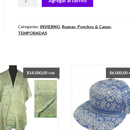
Agregar al carrito
ESPIGADA
FA.
NOCA
cantidad
Categorías:
INVIERNO
,
Ruanas, Ponchos & Capas
,
TEMPORADAS
$
14.000,00
$
6.000,00
+IVA