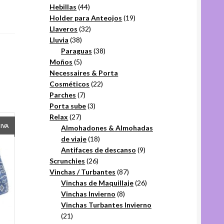
44
productos
Hebillas
44
productos
19
Holder para Anteojos
19
32
productos
Llaveros
32
38
productos
Lluvia
38
productos
38
Paraguas
38
5
productos
Moños
5
productos
Necessaires & Porta
22
Cosméticos
22
7
productos
Parches
7
productos
3
Porta sube
3
27
productos
Relax
27
productos
+IVA
Almohadones & Almohadas
18
de viaje
18
productos
9
Antifaces de descanso
9
26
productos
Scrunchies
26
productos
87
Vinchas / Turbantes
87
productos
26
Vinchas de Maquillaje
26
8
productos
Vinchas Invierno
8
productos
Vinchas Turbantes Invierno
21
21