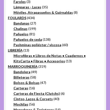
3
productos
Faroles
3
productos
35
Lámparas - Luces
35
productos
8
Móviles, Atrapasueños & Guirnaldas
8
434
productos
FOULARDS
434
productos
27
Bandanas
27
productos
199
Chalinas
199
81
productos
Pañuelos
81
productos
138
Pañuelos de seda
138
productos
60
Pashminas poliéster / viscosa
60
13
productos
LIBRERÍA
13
productos
Microfibras • Libros de Notas • Cuadernos •
13
KitsCarta • Fibras • Accesorios
13
319
productos
MARROQUINERÍA
319
49
productos
Bandolera
49
58
productos
Billeteras
58
productos
47
Bolsos & Bolsas
47
16
productos
Carteras
16
productos
6
Carteras de Fiesta (Clutchs)
6
40
productos
Cintos, Lazos & Corsets
40
56
productos
Mochilas
56
productos
14
Monederos & Tarjeteros
14