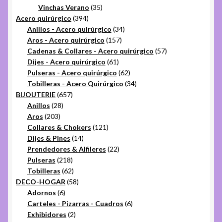
35
productos
Vinchas Verano
35
394
productos
Acero quirúrgico
394
productos
34
Anillos - Acero quirúrgico
34
157
productos
Aros - Acero quirúrgico
157
productos
57
Cadenas & Collares - Acero quirúrgico
57
61
productos
Dijes - Acero quirúrgico
61
productos
62
Pulseras - Acero quirúrgico
62
productos
34
Tobilleras - Acero Quirúrgico
34
657
productos
BIJOUTERIE
657
28
productos
Anillos
28
203
productos
Aros
203
productos
121
Collares & Chokers
121
14
productos
Dijes & Pines
14
productos
22
Prendedores & Alfileres
22
218
productos
Pulseras
218
productos
62
Tobilleras
62
productos
58
DECO-HOGAR
58
6
productos
Adornos
6
productos
6
Carteles - Pizarras - Cuadros
6
2
productos
Exhibidores
2