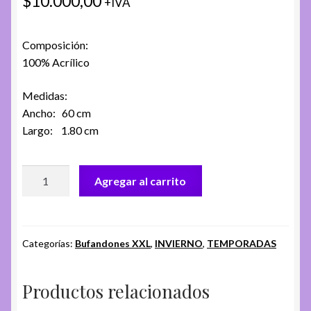
$
10.000,00
+IVA
Composición:
100% Acrílico
Medidas:
Ancho: 60 cm
Largo: 1.80 cm
BUFANDON
Agregar al carrito
LISO
XXL
FA.
UNICOL
Categorías:
Bufandones XXL
,
INVIERNO
,
TEMPORADAS
STARDUST
cantidad
Productos relacionados