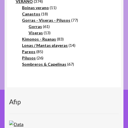
374
productos
VERANO
374
productos
11
Boinas verano
11
18
productos
Canastos
18
productos
77
Gorras - Viseras - Pilusos
77
61
productos
Gorras
61
productos
13
Viseras
13
productos
83
Kimonos - Ruanas
83
productos
14
Lonas / Mantas playeras
14
85
productos
Pareos
85
productos
26
Pilusos
26
productos
67
Sombreros & Capelinas
67
productos
Afip