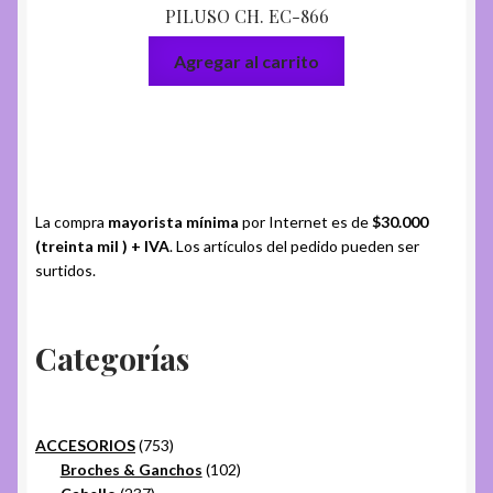
PILUSO CH. EC-866
Agregar al carrito
La compra
mayorista mínima
por Internet es de
$30.000
(treinta mil ) + IVA
. Los artículos del pedido pueden ser
surtidos.
Categorías
753
ACCESORIOS
753
productos
102
Broches & Ganchos
102
237
productos