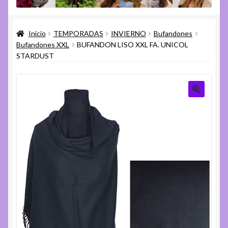
menú
Expandi
Varios
hijo
el
Inicio
TEMPORADAS
INVIERNO
Bufandones
menú
Expandi
Ayuda
Bufandones XXL
BUFANDON LISO XXL FA. UNICOL
hijo
el
STARDUST
menú
hijo