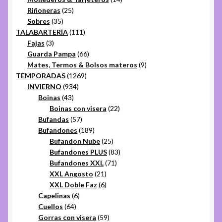
25
productos
Riñoneras
25
35
productos
Sobres
35
productos
111
TALABARTERÍA
111
3
productos
Fajas
3
productos
66
Guarda Pampa
66
productos
9
Mates, Termos & Bolsos materos
9
1269
productos
TEMPORADAS
1269
934
productos
INVIERNO
934
43
productos
Boinas
43
productos
22
Boinas con visera
22
57
productos
Bufandas
57
productos
189
Bufandones
189
productos
25
Bufandon Nube
25
productos
83
Bufandones PLUS
83
71
productos
Bufandones XXL
71
21
productos
XXL Angosto
21
productos
6
XXL Doble Faz
6
6
productos
Capelinas
6
64
productos
Cuellos
64
productos
59
Gorras con visera
59