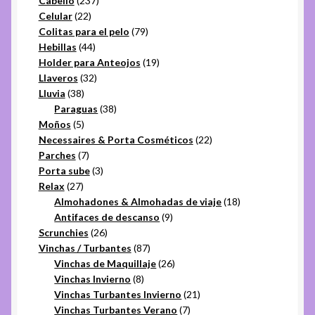
Cabello
237
22
productos
Celular
22
productos
79
Colitas para el pelo
79
44
productos
Hebillas
44
productos
19
Holder para Anteojos
19
32
productos
Llaveros
32
38
productos
Lluvia
38
productos
38
Paraguas
38
5
productos
Moños
5
productos
22
Necessaires & Porta Cosméticos
22
7
productos
Parches
7
productos
3
Porta sube
3
27
productos
Relax
27
productos
18
Almohadones & Almohadas de viaje
18
9
productos
Antifaces de descanso
9
26
productos
Scrunchies
26
productos
87
Vinchas / Turbantes
87
productos
26
Vinchas de Maquillaje
26
8
productos
Vinchas Invierno
8
productos
21
Vinchas Turbantes Invierno
21
7
productos
Vinchas Turbantes Verano
7