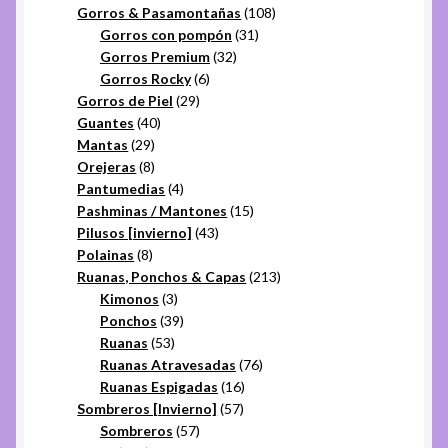
productos
108
Gorros & Pasamontañas
108
31
productos
Gorros con pompón
31
32
productos
Gorros Premium
32
6
productos
Gorros Rocky
6
29
productos
Gorros de Piel
29
40
productos
Guantes
40
29
productos
Mantas
29
productos
8
Orejeras
8
productos
4
Pantumedias
4
productos
15
Pashminas / Mantones
15
43
productos
Pilusos [invierno]
43
8
productos
Polainas
8
productos
213
Ruanas, Ponchos & Capas
213
3
productos
Kimonos
3
productos
39
Ponchos
39
53
productos
Ruanas
53
productos
76
Ruanas Atravesadas
76
16
productos
Ruanas Espigadas
16
57
productos
Sombreros [Invierno]
57
57
productos
Sombreros
57