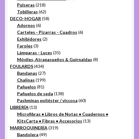
218
productos
Pulseras
218
productos
62
Tobilleras
62
productos
58
DECO-HOGAR
58
6
productos
Adornos
6
productos
6
Carteles - Pizarras - Cuadros
6
2
productos
Exhibidores
2
3
productos
Faroles
3
productos
35
Lámparas - Luces
35
productos
8
Móviles, Atrapasueños & Guirnaldas
8
434
productos
FOULARDS
434
productos
27
Bandanas
27
productos
199
Chalinas
199
81
productos
Pañuelos
81
productos
138
Pañuelos de seda
138
productos
60
Pashminas poliéster / viscosa
60
13
productos
LIBRERÍA
13
productos
Microfibras • Libros de Notas • Cuadernos •
13
KitsCarta • Fibras • Accesorios
13
319
productos
MARROQUINERÍA
319
49
productos
Bandolera
49