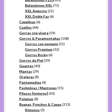
71
productos
Bufandones XXL
71
21
productos
XXL Angosto
21
productos
6
XXL Doble Faz
6
6
productos
Capelinas
6
64
productos
Cuellos
64
productos
59
Gorras con visera
59
productos
108
Gorros & Pasamontañas
108
31
productos
Gorros con pompón
31
32
productos
Gorros Premium
32
6
productos
Gorros Rocky
6
29
productos
Gorros de Piel
29
40
productos
Guantes
40
29
productos
Mantas
29
productos
8
Orejeras
8
productos
4
Pantumedias
4
productos
15
Pashminas / Mantones
15
43
productos
Pilusos [invierno]
43
8
productos
Polainas
8
productos
213
Ruanas, Ponchos & Capas
213
3
productos
Kimonos
3