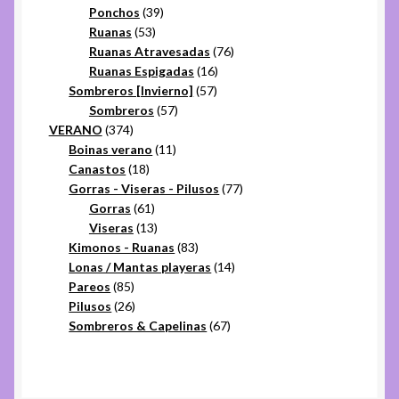
productos
39
Ponchos
39
53
productos
Ruanas
53
productos
76
Ruanas Atravesadas
76
16
productos
Ruanas Espigadas
16
57
productos
Sombreros [Invierno]
57
57
productos
Sombreros
57
374
productos
VERANO
374
productos
11
Boinas verano
11
18
productos
Canastos
18
productos
77
Gorras - Viseras - Pilusos
77
61
productos
Gorras
61
productos
13
Viseras
13
productos
83
Kimonos - Ruanas
83
productos
14
Lonas / Mantas playeras
14
85
productos
Pareos
85
productos
26
Pilusos
26
productos
67
Sombreros & Capelinas
67
productos