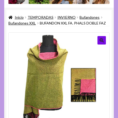
menú
Expandi
Varios
hijo
el
Inicio
TEMPORADAS
INVIERNO
Bufandones
menú
Expandi
Ayuda
Bufandones XXL
BUFANDON XXL FA. PHALS DOBLE FAZ
hijo
el
menú
hijo