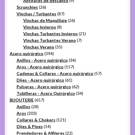
9
productos
Antifaces de descanso
9
26
productos
Scrunchies
26
productos
87
Vinchas / Turbantes
87
productos
26
Vinchas de Maquillaje
26
8
productos
Vinchas Invierno
8
productos
21
Vinchas Turbantes Invierno
21
7
productos
Vinchas Turbantes Verano
7
35
productos
Vinchas Verano
35
394
productos
Acero quirúrgico
394
productos
34
Anillos - Acero quirúrgico
34
157
productos
Aros - Acero quirúrgico
157
productos
57
Cadenas & Collares - Acero quirúrgico
57
61
productos
Dijes - Acero quirúrgico
61
productos
62
Pulseras - Acero quirúrgico
62
productos
34
Tobilleras - Acero Quirúrgico
34
657
productos
BIJOUTERIE
657
28
productos
Anillos
28
203
productos
Aros
203
productos
121
Collares & Chokers
121
14
productos
Dijes & Pines
14
productos
22
Prendedores & Alfileres
22