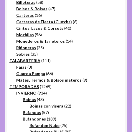
58
productos
Billeteras
58
productos
47
Bolsos & Bolsas
47
16
productos
Carteras
16
productos
6
Carteras de Fiesta (Clutchs)
6
40
productos
Cintos, Lazos & Corsets
40
56
productos
Mochilas
56
productos
14
Monederos & Tarjeteros
14
25
productos
Riñoneras
25
35
productos
Sobres
35
productos
111
TALABARTERÍA
111
3
productos
Fajas
3
productos
66
Guarda Pampa
66
productos
9
Mates, Termos & Bolsos materos
9
1269
productos
TEMPORADAS
1269
934
productos
INVIERNO
934
43
productos
Boinas
43
productos
22
Boinas con visera
22
57
productos
Bufandas
57
productos
189
Bufandones
189
productos
25
Bufandon Nube
25
productos
83
Bufandones PLUS
83