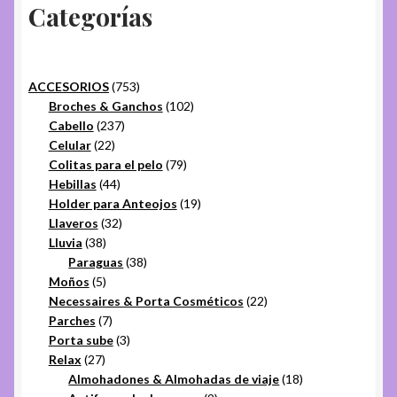
Categorías
753
ACCESORIOS
753
productos
102
Broches & Ganchos
102
237
productos
Cabello
237
22
productos
Celular
22
productos
79
Colitas para el pelo
79
44
productos
Hebillas
44
productos
19
Holder para Anteojos
19
32
productos
Llaveros
32
38
productos
Lluvia
38
productos
38
Paraguas
38
5
productos
Moños
5
productos
22
Necessaires & Porta Cosméticos
22
7
productos
Parches
7
productos
3
Porta sube
3
27
productos
Relax
27
productos
18
Almohadones & Almohadas de viaje
18