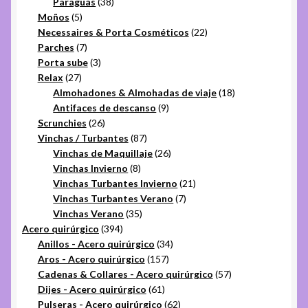
productos
38
Paraguas
38
5
productos
Moños
5
productos
22
Necessaires & Porta Cosméticos
22
7
productos
Parches
7
productos
3
Porta sube
3
27
productos
Relax
27
productos
18
Almohadones & Almohadas de viaje
18
9
productos
Antifaces de descanso
9
26
productos
Scrunchies
26
productos
87
Vinchas / Turbantes
87
productos
26
Vinchas de Maquillaje
26
8
productos
Vinchas Invierno
8
productos
21
Vinchas Turbantes Invierno
21
7
productos
Vinchas Turbantes Verano
7
35
productos
Vinchas Verano
35
394
productos
Acero quirúrgico
394
productos
34
Anillos - Acero quirúrgico
34
157
productos
Aros - Acero quirúrgico
157
productos
57
Cadenas & Collares - Acero quirúrgico
57
61
productos
Dijes - Acero quirúrgico
61
productos
62
Pulseras - Acero quirúrgico
62