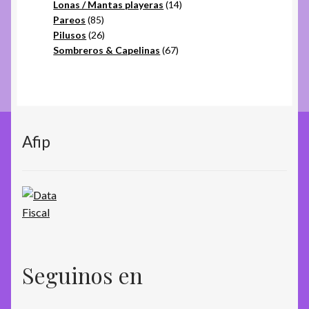
productos
14
Lonas / Mantas playeras
14
85
productos
Pareos
85
productos
26
Pilusos
26
productos
67
Sombreros & Capelinas
67
productos
Afip
Seguinos en