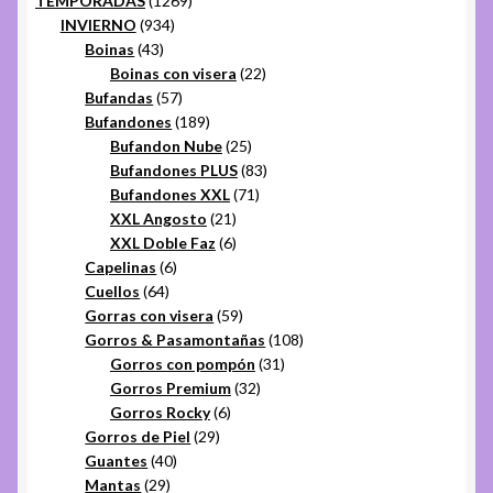
TEMPORADAS
1269
934
productos
INVIERNO
934
43
productos
Boinas
43
productos
22
Boinas con visera
22
57
productos
Bufandas
57
productos
189
Bufandones
189
productos
25
Bufandon Nube
25
productos
83
Bufandones PLUS
83
71
productos
Bufandones XXL
71
21
productos
XXL Angosto
21
productos
6
XXL Doble Faz
6
6
productos
Capelinas
6
64
productos
Cuellos
64
productos
59
Gorras con visera
59
productos
108
Gorros & Pasamontañas
108
31
productos
Gorros con pompón
31
32
productos
Gorros Premium
32
6
productos
Gorros Rocky
6
29
productos
Gorros de Piel
29
40
productos
Guantes
40
29
productos
Mantas
29