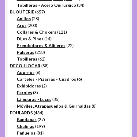
productos
34
Tobilleras - Acero Quirúrgico
34
657
productos
BIJOUTERIE
657
28
productos
Anillos
28
203
productos
Aros
203
productos
121
Collares & Chokers
121
14
productos
Dijes & Pines
14
productos
22
Prendedores & Alfileres
22
218
productos
Pulseras
218
productos
62
Tobilleras
62
productos
58
DECO-HOGAR
58
6
productos
Adornos
6
productos
6
Carteles - Pizarras - Cuadros
6
2
productos
Exhibidores
2
3
productos
Faroles
3
productos
35
Lámparas - Luces
35
productos
8
Móviles, Atrapasueños & Guirnaldas
8
434
productos
FOULARDS
434
productos
27
Bandanas
27
productos
199
Chalinas
199
81
productos
Pañuelos
81