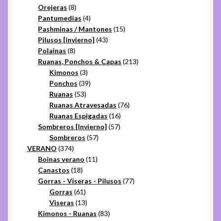
productos
8
Orejeras
8
productos
4
Pantumedias
4
productos
15
Pashminas / Mantones
15
43
productos
Pilusos [invierno]
43
8
productos
Polainas
8
productos
213
Ruanas, Ponchos & Capas
213
3
productos
Kimonos
3
productos
39
Ponchos
39
53
productos
Ruanas
53
productos
76
Ruanas Atravesadas
76
16
productos
Ruanas Espigadas
16
57
productos
Sombreros [Invierno]
57
57
productos
Sombreros
57
374
productos
VERANO
374
productos
11
Boinas verano
11
18
productos
Canastos
18
productos
77
Gorras - Viseras - Pilusos
77
61
productos
Gorras
61
productos
13
Viseras
13
productos
83
Kimonos - Ruanas
83