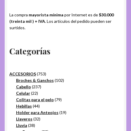
La compra
mayorista mínima
por Internet es de
$30.000
(treinta mil ) + IVA
. Los artículos del pedido pueden ser
surtidos.
Categorías
753
ACCESORIOS
753
productos
102
Broches & Ganchos
102
237
productos
Cabello
237
22
productos
Celular
22
productos
79
Colitas para el pelo
79
44
productos
Hebillas
44
productos
19
Holder para Anteojos
19
32
productos
Llaveros
32
38
productos
Lluvia
38