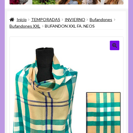
menú
Expandi
Varios
hijo
el
Inicio
TEMPORADAS
INVIERNO
Bufandones
menú
Expandi
Ayuda
Bufandones XXL
BUFANDON XXL FA. NEOS
hijo
el
menú
hijo