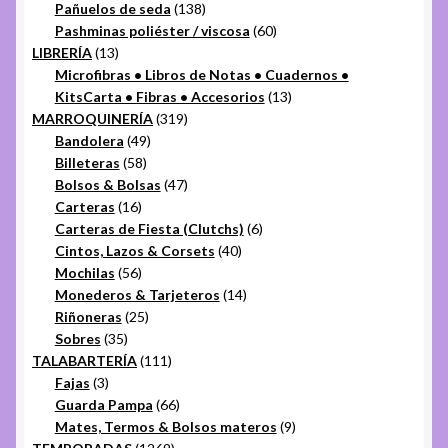
productos
138
Pañuelos de seda
138
productos
60
Pashminas poliéster / viscosa
60
13
productos
LIBRERÍA
13
productos
Microfibras • Libros de Notas • Cuadernos •
13
KitsCarta • Fibras • Accesorios
13
319
productos
MARROQUINERÍA
319
49
productos
Bandolera
49
58
productos
Billeteras
58
productos
47
Bolsos & Bolsas
47
16
productos
Carteras
16
productos
6
Carteras de Fiesta (Clutchs)
6
40
productos
Cintos, Lazos & Corsets
40
56
productos
Mochilas
56
productos
14
Monederos & Tarjeteros
14
25
productos
Riñoneras
25
35
productos
Sobres
35
productos
111
TALABARTERÍA
111
3
productos
Fajas
3
productos
66
Guarda Pampa
66
productos
9
Mates, Termos & Bolsos materos
9
1269
productos