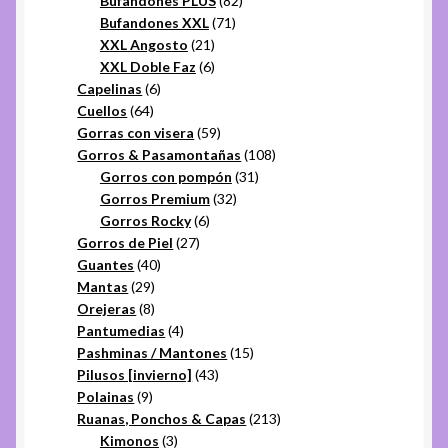
Bufandones PLUS
82
71
productos
Bufandones XXL
71
21
productos
XXL Angosto
21
productos
6
XXL Doble Faz
6
6
productos
Capelinas
6
64
productos
Cuellos
64
productos
59
Gorras con visera
59
productos
108
Gorros & Pasamontañas
108
31
productos
Gorros con pompón
31
32
productos
Gorros Premium
32
6
productos
Gorros Rocky
6
27
productos
Gorros de Piel
27
40
productos
Guantes
40
29
productos
Mantas
29
productos
8
Orejeras
8
productos
4
Pantumedias
4
productos
15
Pashminas / Mantones
15
43
productos
Pilusos [invierno]
43
9
productos
Polainas
9
productos
213
Ruanas, Ponchos & Capas
213
3
productos
Kimonos
3