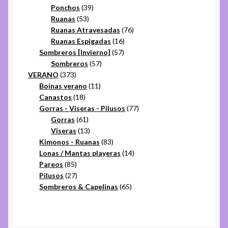
productos
39
Ponchos
39
53
productos
Ruanas
53
productos
76
Ruanas Atravesadas
76
16
productos
Ruanas Espigadas
16
57
productos
Sombreros [Invierno]
57
57
productos
Sombreros
57
373
productos
VERANO
373
productos
11
Boinas verano
11
18
productos
Canastos
18
productos
77
Gorras - Viseras - Pilusos
77
61
productos
Gorras
61
productos
13
Viseras
13
productos
83
Kimonos - Ruanas
83
productos
14
Lonas / Mantas playeras
14
85
productos
Pareos
85
productos
27
Pilusos
27
productos
65
Sombreros & Capelinas
65
productos