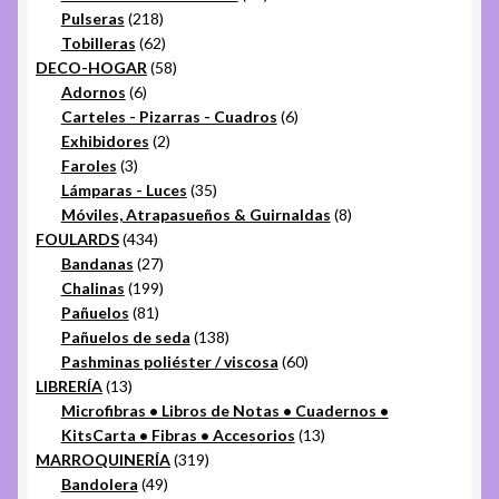
218
productos
Pulseras
218
productos
62
Tobilleras
62
productos
58
DECO-HOGAR
58
6
productos
Adornos
6
productos
6
Carteles - Pizarras - Cuadros
6
2
productos
Exhibidores
2
3
productos
Faroles
3
productos
35
Lámparas - Luces
35
productos
8
Móviles, Atrapasueños & Guirnaldas
8
434
productos
FOULARDS
434
productos
27
Bandanas
27
productos
199
Chalinas
199
81
productos
Pañuelos
81
productos
138
Pañuelos de seda
138
productos
60
Pashminas poliéster / viscosa
60
13
productos
LIBRERÍA
13
productos
Microfibras • Libros de Notas • Cuadernos •
13
KitsCarta • Fibras • Accesorios
13
319
productos
MARROQUINERÍA
319
49
productos
Bandolera
49