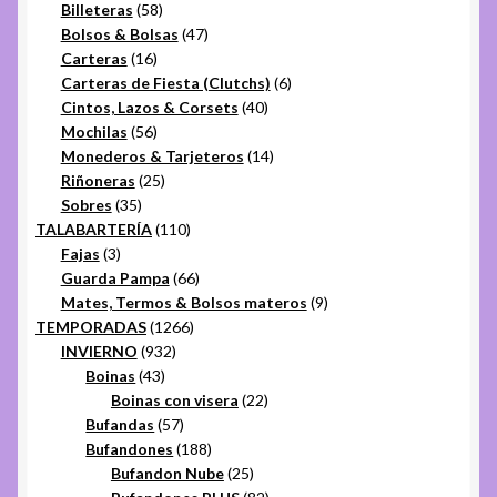
58
productos
Billeteras
58
productos
47
Bolsos & Bolsas
47
16
productos
Carteras
16
productos
6
Carteras de Fiesta (Clutchs)
6
40
productos
Cintos, Lazos & Corsets
40
56
productos
Mochilas
56
productos
14
Monederos & Tarjeteros
14
25
productos
Riñoneras
25
35
productos
Sobres
35
productos
110
TALABARTERÍA
110
3
productos
Fajas
3
productos
66
Guarda Pampa
66
productos
9
Mates, Termos & Bolsos materos
9
1266
productos
TEMPORADAS
1266
932
productos
INVIERNO
932
43
productos
Boinas
43
productos
22
Boinas con visera
22
57
productos
Bufandas
57
productos
188
Bufandones
188
productos
25
Bufandon Nube
25
productos
82