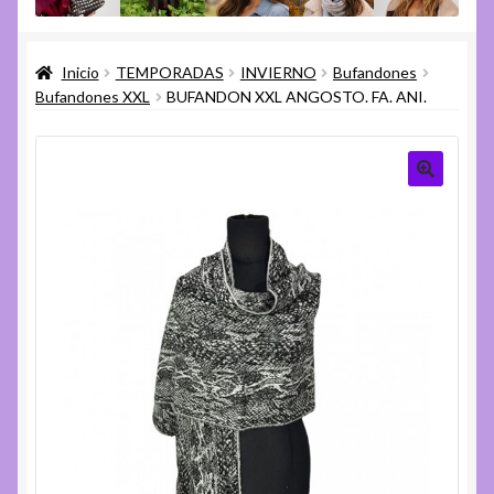
menú
Expandi
Varios
hijo
el
Inicio
TEMPORADAS
INVIERNO
Bufandones
menú
Expandi
Ayuda
Bufandones XXL
BUFANDON XXL ANGOSTO. FA. ANI.
hijo
el
menú
hijo