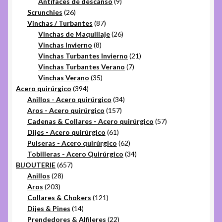
9
productos
Antifaces de descanso
9
26
productos
Scrunchies
26
productos
87
Vinchas / Turbantes
87
productos
26
Vinchas de Maquillaje
26
8
productos
Vinchas Invierno
8
productos
21
Vinchas Turbantes Invierno
21
7
productos
Vinchas Turbantes Verano
7
35
productos
Vinchas Verano
35
394
productos
Acero quirúrgico
394
productos
34
Anillos - Acero quirúrgico
34
157
productos
Aros - Acero quirúrgico
157
productos
57
Cadenas & Collares - Acero quirúrgico
57
61
productos
Dijes - Acero quirúrgico
61
productos
62
Pulseras - Acero quirúrgico
62
productos
34
Tobilleras - Acero Quirúrgico
34
657
productos
BIJOUTERIE
657
28
productos
Anillos
28
203
productos
Aros
203
productos
121
Collares & Chokers
121
14
productos
Dijes & Pines
14
productos
22
Prendedores & Alfileres
22