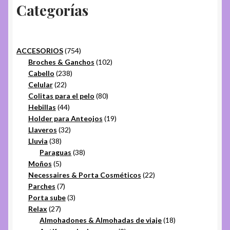
Categorías
754
ACCESORIOS
754
productos
102
Broches & Ganchos
102
238
productos
Cabello
238
22
productos
Celular
22
productos
80
Colitas para el pelo
80
44
productos
Hebillas
44
productos
19
Holder para Anteojos
19
32
productos
Llaveros
32
38
productos
Lluvia
38
productos
38
Paraguas
38
5
productos
Moños
5
productos
22
Necessaires & Porta Cosméticos
22
7
productos
Parches
7
productos
3
Porta sube
3
27
productos
Relax
27
productos
18
Almohadones & Almohadas de viaje
18