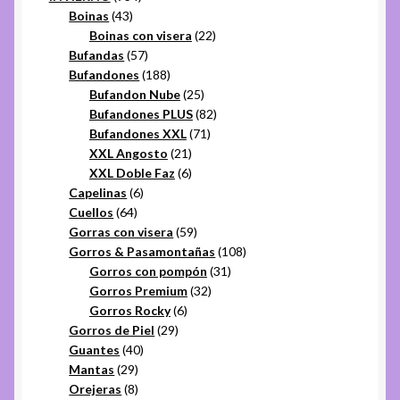
43
productos
Boinas
43
productos
22
Boinas con visera
22
57
productos
Bufandas
57
productos
188
Bufandones
188
productos
25
Bufandon Nube
25
productos
82
Bufandones PLUS
82
71
productos
Bufandones XXL
71
21
productos
XXL Angosto
21
productos
6
XXL Doble Faz
6
6
productos
Capelinas
6
64
productos
Cuellos
64
productos
59
Gorras con visera
59
productos
108
Gorros & Pasamontañas
108
31
productos
Gorros con pompón
31
32
productos
Gorros Premium
32
6
productos
Gorros Rocky
6
29
productos
Gorros de Piel
29
40
productos
Guantes
40
29
productos
Mantas
29
productos
8
Orejeras
8