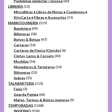
productos
60
Pashminas poliéster / viscosa
60
13
productos
LIBRERÍA
13
productos
Microfibras • Libros de Notas • Cuadernos •
13
KitsCarta • Fibras • Accesorios
13
319
productos
MARROQUINERÍA
319
49
productos
Bandolera
49
58
productos
Billeteras
58
productos
47
Bolsos & Bolsas
47
16
productos
Carteras
16
productos
6
Carteras de Fiesta (Clutchs)
6
40
productos
Cintos, Lazos & Corsets
40
56
productos
Mochilas
56
productos
14
Monederos & Tarjeteros
14
25
productos
Riñoneras
25
35
productos
Sobres
35
productos
110
TALABARTERÍA
110
3
productos
Fajas
3
productos
66
Guarda Pampa
66
productos
9
Mates, Termos & Bolsos materos
9
1268
productos
TEMPORADAS
1268
934
productos
INVIERNO
934