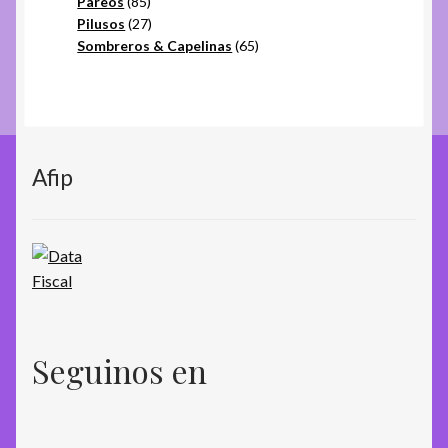
85
productos
Pareos
85
productos
27
Pilusos
27
productos
65
Sombreros & Capelinas
65
productos
Afip
Seguinos en