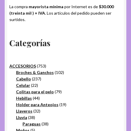
La compra
mayorista mínima
por Internet es de
$30.000
(treinta mil ) + IVA
. Los artículos del pedido pueden ser
surtidos.
Categorías
753
ACCESORIOS
753
productos
102
Broches & Ganchos
102
237
productos
Cabello
237
22
productos
Celular
22
productos
79
Colitas para el pelo
79
44
productos
Hebillas
44
productos
19
Holder para Anteojos
19
32
productos
Llaveros
32
38
productos
Lluvia
38
productos
38
Paraguas
38
5
productos
Moños
5