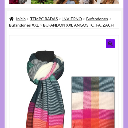
menú
Expandi
Varios
hijo
el
Inicio
TEMPORADAS
INVIERNO
Bufandones
menú
Expandi
Ayuda
Bufandones XXL
BUFANDON XXL ANGOSTO. FA. ZACH
hijo
el
menú
hijo