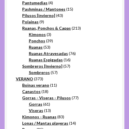
productos
4
Pantumedias
4
productos
15
Pashminas / Mantones
15
43
productos
Pilusos [invierno]
43
9
productos
Polainas
9
productos
213
Ruanas, Ponchos & Capas
213
3
productos
Kimonos
3
productos
39
Ponchos
39
53
productos
Ruanas
53
productos
76
Ruanas Atravesadas
76
16
productos
Ruanas Espigadas
16
57
productos
Sombreros [Invierno]
57
57
productos
Sombreros
57
373
productos
VERANO
373
productos
11
Boinas verano
11
18
productos
Canastos
18
productos
77
Gorras - Viseras - Pilusos
77
61
productos
Gorras
61
productos
13
Viseras
13
productos
83
Kimonos - Ruanas
83
productos
14
Lonas / Mantas playeras
14