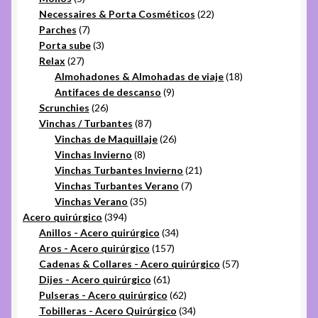
productos
22
Necessaires & Porta Cosméticos
22
7
productos
Parches
7
productos
3
Porta sube
3
27
productos
Relax
27
productos
18
Almohadones & Almohadas de viaje
18
9
productos
Antifaces de descanso
9
26
productos
Scrunchies
26
productos
87
Vinchas / Turbantes
87
productos
26
Vinchas de Maquillaje
26
8
productos
Vinchas Invierno
8
productos
21
Vinchas Turbantes Invierno
21
7
productos
Vinchas Turbantes Verano
7
35
productos
Vinchas Verano
35
394
productos
Acero quirúrgico
394
productos
34
Anillos - Acero quirúrgico
34
157
productos
Aros - Acero quirúrgico
157
productos
57
Cadenas & Collares - Acero quirúrgico
57
61
productos
Dijes - Acero quirúrgico
61
productos
62
Pulseras - Acero quirúrgico
62
productos
34
Tobilleras - Acero Quirúrgico
34