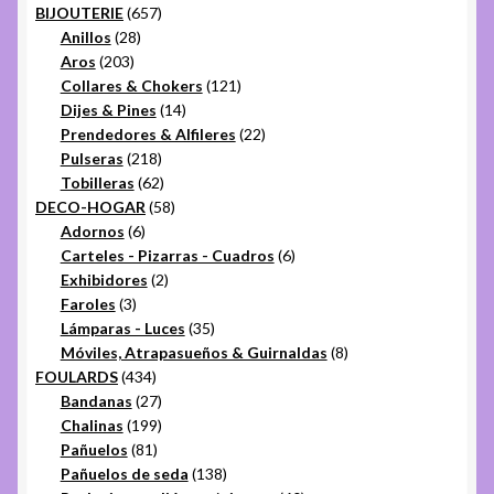
657
productos
BIJOUTERIE
657
28
productos
Anillos
28
203
productos
Aros
203
productos
121
Collares & Chokers
121
14
productos
Dijes & Pines
14
productos
22
Prendedores & Alfileres
22
218
productos
Pulseras
218
productos
62
Tobilleras
62
productos
58
DECO-HOGAR
58
6
productos
Adornos
6
productos
6
Carteles - Pizarras - Cuadros
6
2
productos
Exhibidores
2
3
productos
Faroles
3
productos
35
Lámparas - Luces
35
productos
8
Móviles, Atrapasueños & Guirnaldas
8
434
productos
FOULARDS
434
productos
27
Bandanas
27
productos
199
Chalinas
199
81
productos
Pañuelos
81
productos
138
Pañuelos de seda
138