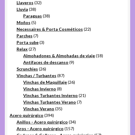
32
productos
Llaveros
32
38
productos
Lluvia
38
productos
38
Paraguas
38
5
productos
Moños
5
productos
22
Necessaires & Porta Cosméticos
22
7
productos
Parches
7
productos
3
Porta sube
3
27
productos
Relax
27
productos
18
Almohadones & Almohadas de viaje
18
9
productos
Antifaces de descanso
9
26
productos
Scrunchies
26
productos
87
Vinchas / Turbantes
87
productos
26
Vinchas de Maquillaje
26
8
productos
Vinchas Invierno
8
productos
21
Vinchas Turbantes Invierno
21
7
productos
Vinchas Turbantes Verano
7
35
productos
Vinchas Verano
35
394
productos
Acero quirúrgico
394
productos
34
Anillos - Acero quirúrgico
34
157
productos
Aros - Acero quirúrgico
157
productos
57