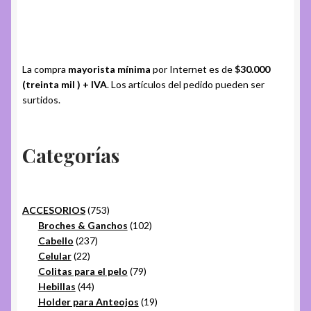
La compra
mayorista mínima
por Internet es de
$30.000
(treinta mil ) + IVA
. Los artículos del pedido pueden ser
surtidos.
Categorías
753
ACCESORIOS
753
productos
102
Broches & Ganchos
102
237
productos
Cabello
237
22
productos
Celular
22
productos
79
Colitas para el pelo
79
44
productos
Hebillas
44
productos
19
Holder para Anteojos
19