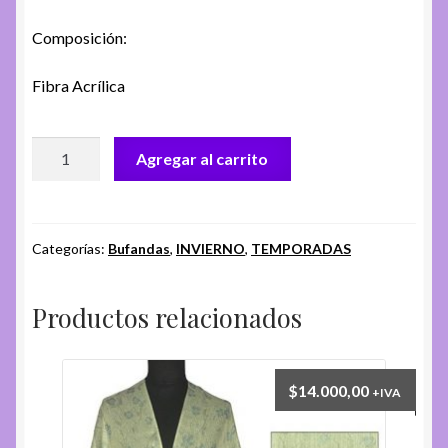
Composición:
Fibra Acrílica
BUFANDA
Agregar al carrito
FA.
AV-
08
cantidad
Categorías:
Bufandas
,
INVIERNO
,
TEMPORADAS
Productos relacionados
$
14.000,00
+IVA