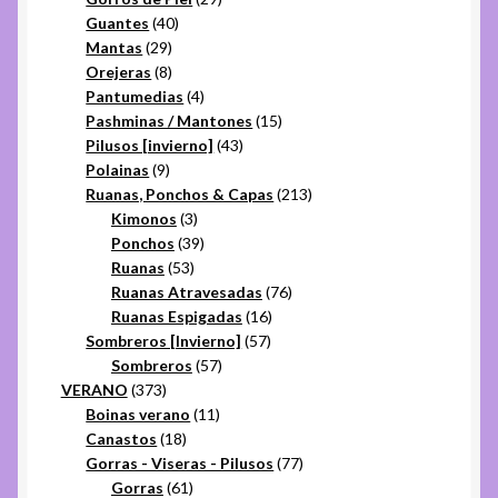
40
productos
Guantes
40
29
productos
Mantas
29
productos
8
Orejeras
8
productos
4
Pantumedias
4
productos
15
Pashminas / Mantones
15
43
productos
Pilusos [invierno]
43
9
productos
Polainas
9
productos
213
Ruanas, Ponchos & Capas
213
3
productos
Kimonos
3
productos
39
Ponchos
39
53
productos
Ruanas
53
productos
76
Ruanas Atravesadas
76
16
productos
Ruanas Espigadas
16
57
productos
Sombreros [Invierno]
57
57
productos
Sombreros
57
373
productos
VERANO
373
productos
11
Boinas verano
11
18
productos
Canastos
18
productos
77
Gorras - Viseras - Pilusos
77
61
productos
Gorras
61