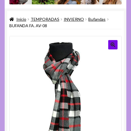
menú
Expandi
Varios
hijo
el
Inicio
TEMPORADAS
INVIERNO
Bufandas
menú
Expandi
Ayuda
BUFANDA FA. AV-08
hijo
el
menú
hijo