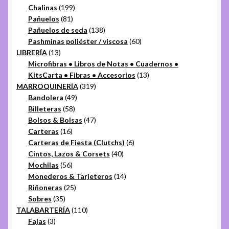
productos
199
Chalinas
199
81
productos
Pañuelos
81
productos
138
Pañuelos de seda
138
productos
60
Pashminas poliéster / viscosa
60
13
productos
LIBRERÍA
13
productos
Microfibras • Libros de Notas • Cuadernos •
13
KitsCarta • Fibras • Accesorios
13
319
productos
MARROQUINERÍA
319
49
productos
Bandolera
49
58
productos
Billeteras
58
productos
47
Bolsos & Bolsas
47
16
productos
Carteras
16
productos
6
Carteras de Fiesta (Clutchs)
6
40
productos
Cintos, Lazos & Corsets
40
56
productos
Mochilas
56
productos
14
Monederos & Tarjeteros
14
25
productos
Riñoneras
25
35
productos
Sobres
35
productos
110
TALABARTERÍA
110
3
productos
Fajas
3