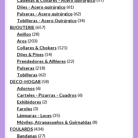
Cadenas & Collares - Acero quirúrgico
57
61
productos
Dijes - Acero quirúrgico
61
productos
62
Pulseras - Acero quirúrgico
62
productos
34
Tobilleras - Acero Quirúrgico
34
657
productos
BIJOUTERIE
657
28
productos
Anillos
28
203
productos
Aros
203
productos
121
Collares & Chokers
121
14
productos
Dijes & Pines
14
productos
22
Prendedores & Alfileres
22
218
productos
Pulseras
218
productos
62
Tobilleras
62
productos
58
DECO-HOGAR
58
6
productos
Adornos
6
productos
6
Carteles - Pizarras - Cuadros
6
2
productos
Exhibidores
2
3
productos
Faroles
3
productos
35
Lámparas - Luces
35
productos
8
Móviles, Atrapasueños & Guirnaldas
8
434
productos
FOULARDS
434
productos
27
Bandanas
27