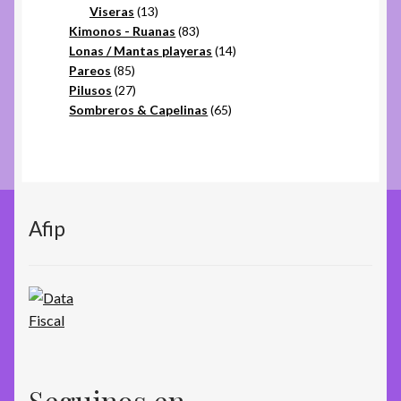
productos
13
Viseras
13
productos
83
Kimonos - Ruanas
83
productos
14
Lonas / Mantas playeras
14
85
productos
Pareos
85
productos
27
Pilusos
27
productos
65
Sombreros & Capelinas
65
productos
Afip
Seguinos en