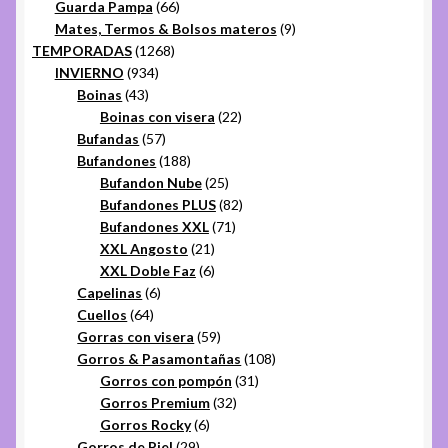
productos
66
Guarda Pampa
66
productos
9
Mates, Termos & Bolsos materos
9
1268
productos
TEMPORADAS
1268
934
productos
INVIERNO
934
43
productos
Boinas
43
productos
22
Boinas con visera
22
57
productos
Bufandas
57
productos
188
Bufandones
188
productos
25
Bufandon Nube
25
productos
82
Bufandones PLUS
82
71
productos
Bufandones XXL
71
21
productos
XXL Angosto
21
productos
6
XXL Doble Faz
6
6
productos
Capelinas
6
64
productos
Cuellos
64
productos
59
Gorras con visera
59
productos
108
Gorros & Pasamontañas
108
31
productos
Gorros con pompón
31
32
productos
Gorros Premium
32
6
productos
Gorros Rocky
6
29
productos
Gorros de Piel
29