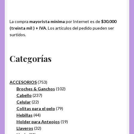
La compra
mayorista mínima
por Internet es de
$30.000
(treinta mil ) + IVA
. Los artículos del pedido pueden ser
surtidos.
Categorías
753
ACCESORIOS
753
productos
102
Broches & Ganchos
102
237
productos
Cabello
237
22
productos
Celular
22
productos
79
Colitas para el pelo
79
44
productos
Hebillas
44
productos
19
Holder para Anteojos
19
32
productos
Llaveros
32