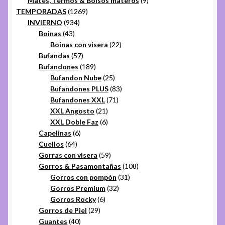
Mates, Termos & Bolsos materos
9
1269
productos
TEMPORADAS
1269
934
productos
INVIERNO
934
43
productos
Boinas
43
productos
22
Boinas con visera
22
57
productos
Bufandas
57
productos
189
Bufandones
189
productos
25
Bufandon Nube
25
productos
83
Bufandones PLUS
83
71
productos
Bufandones XXL
71
21
productos
XXL Angosto
21
productos
6
XXL Doble Faz
6
6
productos
Capelinas
6
64
productos
Cuellos
64
productos
59
Gorras con visera
59
productos
108
Gorros & Pasamontañas
108
31
productos
Gorros con pompón
31
32
productos
Gorros Premium
32
6
productos
Gorros Rocky
6
29
productos
Gorros de Piel
29
40
productos
Guantes
40