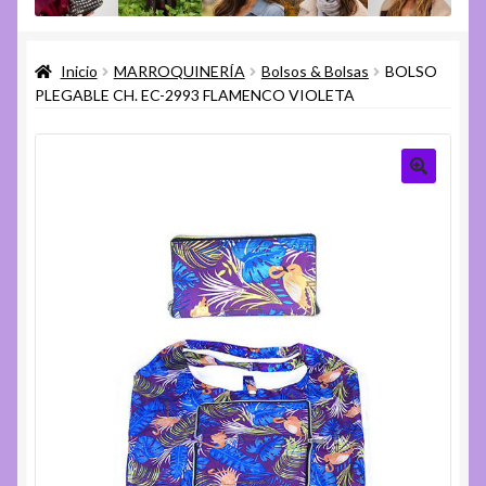
menú
Expandi
Varios
hijo
el
Inicio
MARROQUINERÍA
Bolsos & Bolsas
BOLSO
menú
Expandi
Ayuda
PLEGABLE CH. EC-2993 FLAMENCO VIOLETA
hijo
el
menú
hijo