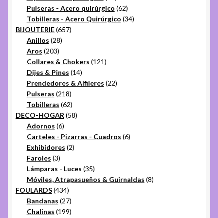
productos
62
Pulseras - Acero quirúrgico
62
productos
34
Tobilleras - Acero Quirúrgico
34
657
productos
BIJOUTERIE
657
28
productos
Anillos
28
203
productos
Aros
203
productos
121
Collares & Chokers
121
14
productos
Dijes & Pines
14
productos
22
Prendedores & Alfileres
22
218
productos
Pulseras
218
productos
62
Tobilleras
62
productos
58
DECO-HOGAR
58
6
productos
Adornos
6
productos
6
Carteles - Pizarras - Cuadros
6
2
productos
Exhibidores
2
3
productos
Faroles
3
productos
35
Lámparas - Luces
35
productos
8
Móviles, Atrapasueños & Guirnaldas
8
434
productos
FOULARDS
434
productos
27
Bandanas
27
productos
199
Chalinas
199