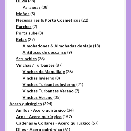
38
productos
Lluvia
38
productos
38
Paraguas
38
5
productos
Moños
5
productos
22
Necessaires & Porta Cosméticos
22
7
productos
Parches
7
productos
3
Porta sube
3
27
productos
Relax
27
productos
18
Almohadones & Almohadas de viaje
18
9
productos
Antifaces de descanso
9
26
productos
Scrunchies
26
productos
87
Vinchas / Turbantes
87
productos
26
Vinchas de Maquillaje
26
8
productos
Vinchas Invierno
8
productos
21
Vinchas Turbantes Invierno
21
7
productos
Vinchas Turbantes Verano
7
35
productos
Vinchas Verano
35
394
productos
Acero quirúrgico
394
productos
34
Anillos - Acero quirúrgico
34
157
productos
Aros - Acero quirúrgico
157
productos
57
Cadenas & Collares - Acero quirúrgico
57
61
productos
Dijes - Acero quirúrgico
61