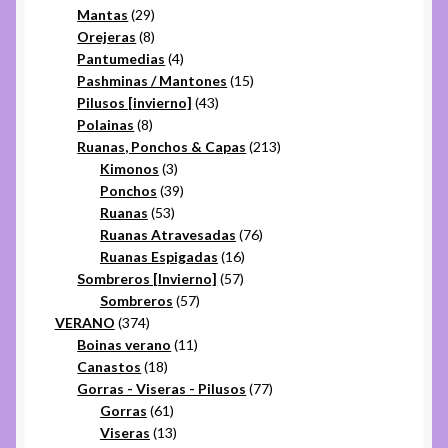
29
productos
Mantas
29
productos
8
Orejeras
8
productos
4
Pantumedias
4
productos
15
Pashminas / Mantones
15
43
productos
Pilusos [invierno]
43
8
productos
Polainas
8
productos
213
Ruanas, Ponchos & Capas
213
3
productos
Kimonos
3
productos
39
Ponchos
39
53
productos
Ruanas
53
productos
76
Ruanas Atravesadas
76
16
productos
Ruanas Espigadas
16
57
productos
Sombreros [Invierno]
57
57
productos
Sombreros
57
374
productos
VERANO
374
productos
11
Boinas verano
11
18
productos
Canastos
18
productos
77
Gorras - Viseras - Pilusos
77
61
productos
Gorras
61
productos
13
Viseras
13