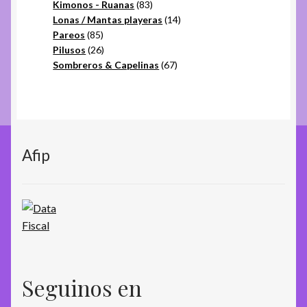
productos
83
Kimonos - Ruanas
83
productos
14
Lonas / Mantas playeras
14
85
productos
Pareos
85
productos
26
Pilusos
26
productos
67
Sombreros & Capelinas
67
productos
Afip
Seguinos en