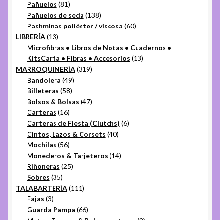
81
productos
Pañuelos
81
productos
138
Pañuelos de seda
138
productos
60
Pashminas poliéster / viscosa
60
13
productos
LIBRERÍA
13
productos
Microfibras • Libros de Notas • Cuadernos •
13
KitsCarta • Fibras • Accesorios
13
319
productos
MARROQUINERÍA
319
49
productos
Bandolera
49
58
productos
Billeteras
58
productos
47
Bolsos & Bolsas
47
16
productos
Carteras
16
productos
6
Carteras de Fiesta (Clutchs)
6
40
productos
Cintos, Lazos & Corsets
40
56
productos
Mochilas
56
productos
14
Monederos & Tarjeteros
14
25
productos
Riñoneras
25
35
productos
Sobres
35
productos
111
TALABARTERÍA
111
3
productos
Fajas
3
productos
66
Guarda Pampa
66
productos
9