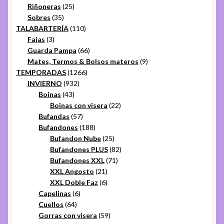
25
productos
Riñoneras
25
35
productos
Sobres
35
productos
110
TALABARTERÍA
110
3
productos
Fajas
3
productos
66
Guarda Pampa
66
productos
9
Mates, Termos & Bolsos materos
9
1266
productos
TEMPORADAS
1266
932
productos
INVIERNO
932
43
productos
Boinas
43
productos
22
Boinas con visera
22
57
productos
Bufandas
57
productos
188
Bufandones
188
productos
25
Bufandon Nube
25
productos
82
Bufandones PLUS
82
71
productos
Bufandones XXL
71
21
productos
XXL Angosto
21
productos
6
XXL Doble Faz
6
6
productos
Capelinas
6
64
productos
Cuellos
64
productos
59
Gorras con visera
59