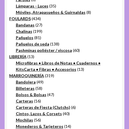
productos
35
Lámparas - Luces
35
productos
8
Móviles, Atrapasueños & Guirnaldas
8
434
productos
FOULARDS
434
productos
27
Bandanas
27
productos
199
Chalinas
199
81
productos
Pañuelos
81
productos
138
Pañuelos de seda
138
productos
60
Pashminas poliéster / viscosa
60
13
productos
LIBRERÍA
13
productos
Microfibras • Libros de Notas • Cuadernos •
13
KitsCarta • Fibras • Accesorios
13
319
productos
MARROQUINERÍA
319
49
productos
Bandolera
49
58
productos
Billeteras
58
productos
47
Bolsos & Bolsas
47
16
productos
Carteras
16
productos
6
Carteras de Fiesta (Clutchs)
6
40
productos
Cintos, Lazos & Corsets
40
56
productos
Mochilas
56
productos
14
Monederos & Tarjeteros
14