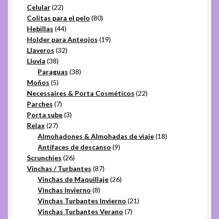
22
productos
Celular
22
productos
80
Colitas para el pelo
80
44
productos
Hebillas
44
productos
19
Holder para Anteojos
19
32
productos
Llaveros
32
38
productos
Lluvia
38
productos
38
Paraguas
38
5
productos
Moños
5
productos
22
Necessaires & Porta Cosméticos
22
7
productos
Parches
7
productos
3
Porta sube
3
27
productos
Relax
27
productos
18
Almohadones & Almohadas de viaje
18
9
productos
Antifaces de descanso
9
26
productos
Scrunchies
26
productos
87
Vinchas / Turbantes
87
productos
26
Vinchas de Maquillaje
26
8
productos
Vinchas Invierno
8
productos
21
Vinchas Turbantes Invierno
21
7
productos
Vinchas Turbantes Verano
7