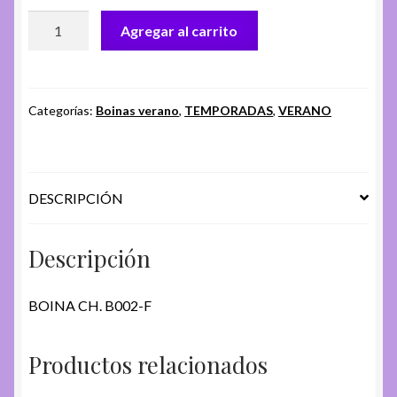
BOINA
Agregar al carrito
CH.
B002-
F
cantidad
Categorías:
Boinas verano
,
TEMPORADAS
,
VERANO
DESCRIPCIÓN
Descripción
BOINA CH. B002-F
Productos relacionados