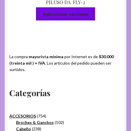
PILUSO DA. FLY-2
Este
Seleccionar opciones
producto
tiene
varias
variantes.
Las
opciones
La compra
mayorista mínima
por Internet es de
$30.000
se
(treinta mil ) + IVA
. Los artículos del pedido pueden ser
pueden
surtidos.
elegir
en
Categorías
la
página
del
producto
754
ACCESORIOS
754
productos
102
Broches & Ganchos
102
238
productos
Cabello
238