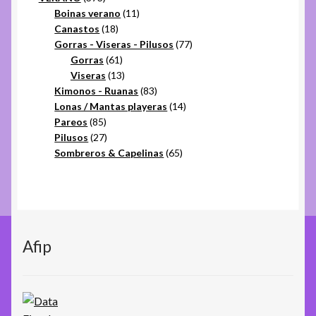
productos
11
Boinas verano
11
18
productos
Canastos
18
productos
77
Gorras - Viseras - Pilusos
77
61
productos
Gorras
61
productos
13
Viseras
13
productos
83
Kimonos - Ruanas
83
productos
14
Lonas / Mantas playeras
14
85
productos
Pareos
85
productos
27
Pilusos
27
productos
65
Sombreros & Capelinas
65
productos
Afip