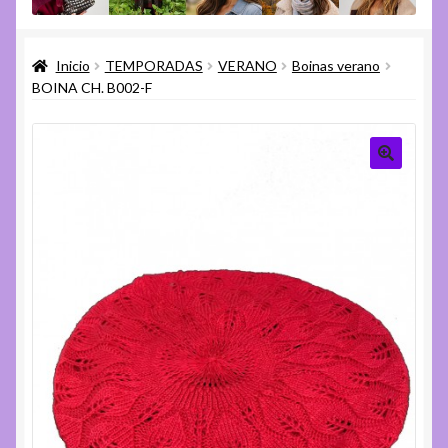
menú
Expandi
Varios
hijo
el
Inicio
TEMPORADAS
VERANO
Boinas verano
menú
Expandi
Ayuda
BOINA CH. B002-F
hijo
el
menú
hijo