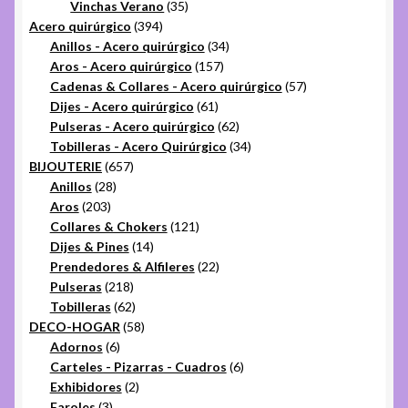
35
productos
Vinchas Verano
35
394
productos
Acero quirúrgico
394
productos
34
Anillos - Acero quirúrgico
34
157
productos
Aros - Acero quirúrgico
157
productos
57
Cadenas & Collares - Acero quirúrgico
57
61
productos
Dijes - Acero quirúrgico
61
productos
62
Pulseras - Acero quirúrgico
62
productos
34
Tobilleras - Acero Quirúrgico
34
657
productos
BIJOUTERIE
657
28
productos
Anillos
28
203
productos
Aros
203
productos
121
Collares & Chokers
121
14
productos
Dijes & Pines
14
productos
22
Prendedores & Alfileres
22
218
productos
Pulseras
218
productos
62
Tobilleras
62
productos
58
DECO-HOGAR
58
6
productos
Adornos
6
productos
6
Carteles - Pizarras - Cuadros
6
2
productos
Exhibidores
2
3
productos
Faroles
3