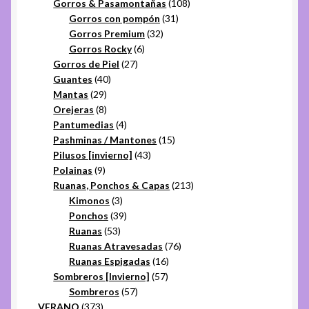
productos
108
Gorros & Pasamontañas
108
31
productos
Gorros con pompón
31
32
productos
Gorros Premium
32
6
productos
Gorros Rocky
6
27
productos
Gorros de Piel
27
40
productos
Guantes
40
29
productos
Mantas
29
productos
8
Orejeras
8
productos
4
Pantumedias
4
productos
15
Pashminas / Mantones
15
43
productos
Pilusos [invierno]
43
9
productos
Polainas
9
productos
213
Ruanas, Ponchos & Capas
213
3
productos
Kimonos
3
productos
39
Ponchos
39
53
productos
Ruanas
53
productos
76
Ruanas Atravesadas
76
16
productos
Ruanas Espigadas
16
57
productos
Sombreros [Invierno]
57
57
productos
Sombreros
57
373
productos
VERANO
373