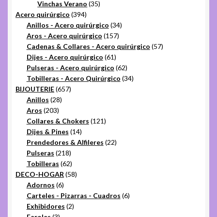
35
productos
Vinchas Verano
35
394
productos
Acero quirúrgico
394
productos
34
Anillos - Acero quirúrgico
34
157
productos
Aros - Acero quirúrgico
157
productos
57
Cadenas & Collares - Acero quirúrgico
57
61
productos
Dijes - Acero quirúrgico
61
productos
62
Pulseras - Acero quirúrgico
62
productos
34
Tobilleras - Acero Quirúrgico
34
657
productos
BIJOUTERIE
657
28
productos
Anillos
28
203
productos
Aros
203
productos
121
Collares & Chokers
121
14
productos
Dijes & Pines
14
productos
22
Prendedores & Alfileres
22
218
productos
Pulseras
218
productos
62
Tobilleras
62
productos
58
DECO-HOGAR
58
6
productos
Adornos
6
productos
6
Carteles - Pizarras - Cuadros
6
2
productos
Exhibidores
2
3
productos
Faroles
3