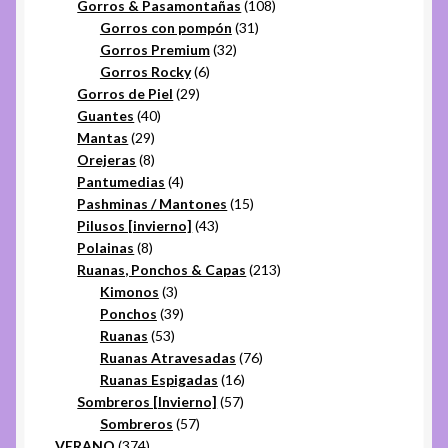
productos
108
Gorros & Pasamontañas
108
31
productos
Gorros con pompón
31
32
productos
Gorros Premium
32
6
productos
Gorros Rocky
6
29
productos
Gorros de Piel
29
40
productos
Guantes
40
29
productos
Mantas
29
productos
8
Orejeras
8
productos
4
Pantumedias
4
productos
15
Pashminas / Mantones
15
43
productos
Pilusos [invierno]
43
8
productos
Polainas
8
productos
213
Ruanas, Ponchos & Capas
213
3
productos
Kimonos
3
productos
39
Ponchos
39
53
productos
Ruanas
53
productos
76
Ruanas Atravesadas
76
16
productos
Ruanas Espigadas
16
57
productos
Sombreros [Invierno]
57
57
productos
Sombreros
57
374
productos
VERANO
374