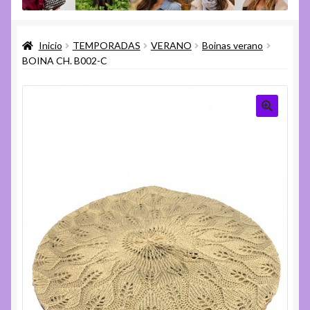
menú
Expandi
Varios
hijo
el
Inicio
TEMPORADAS
VERANO
Boinas verano
menú
Expandi
Ayuda
BOINA CH. B002-C
hijo
el
menú
hijo