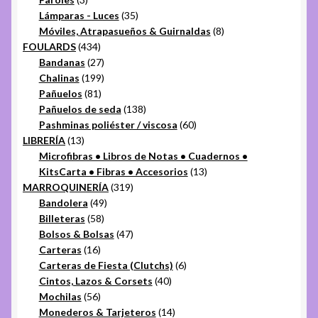
productos
35
Lámparas - Luces
35
productos
8
Móviles, Atrapasueños & Guirnaldas
8
434
productos
FOULARDS
434
productos
27
Bandanas
27
productos
199
Chalinas
199
81
productos
Pañuelos
81
productos
138
Pañuelos de seda
138
productos
60
Pashminas poliéster / viscosa
60
13
productos
LIBRERÍA
13
productos
Microfibras • Libros de Notas • Cuadernos •
13
KitsCarta • Fibras • Accesorios
13
319
productos
MARROQUINERÍA
319
49
productos
Bandolera
49
58
productos
Billeteras
58
productos
47
Bolsos & Bolsas
47
16
productos
Carteras
16
productos
6
Carteras de Fiesta (Clutchs)
6
40
productos
Cintos, Lazos & Corsets
40
56
productos
Mochilas
56
productos
14
Monederos & Tarjeteros
14