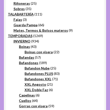
25
productos
Riñoneras
25
35
productos
Sobres
35
productos
111
TALABARTERÍA
111
3
productos
Fajas
3
productos
66
Guarda Pampa
66
productos
9
Mates, Termos & Bolsos materos
9
1269
productos
TEMPORADAS
1269
934
productos
INVIERNO
934
43
productos
Boinas
43
productos
22
Boinas con visera
22
57
productos
Bufandas
57
productos
189
Bufandones
189
productos
25
Bufandon Nube
25
productos
83
Bufandones PLUS
83
71
productos
Bufandones XXL
71
21
productos
XXL Angosto
21
productos
6
XXL Doble Faz
6
6
productos
Capelinas
6
64
productos
Cuellos
64
productos
59
Gorras con visera
59