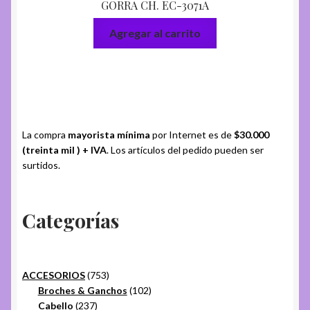
GORRA CH. EC-3071A
Agregar al carrito
La compra
mayorista mínima
por Internet es de
$30.000
(treinta mil ) + IVA
. Los artículos del pedido pueden ser
surtidos.
Categorías
753
ACCESORIOS
753
productos
102
Broches & Ganchos
102
237
productos
Cabello
237