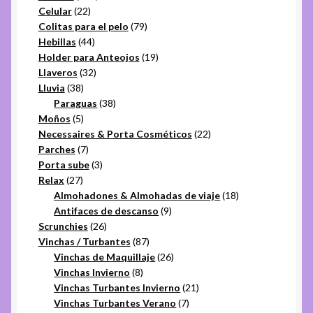
22
productos
Celular
22
productos
79
Colitas para el pelo
79
44
productos
Hebillas
44
productos
19
Holder para Anteojos
19
32
productos
Llaveros
32
38
productos
Lluvia
38
productos
38
Paraguas
38
5
productos
Moños
5
productos
22
Necessaires & Porta Cosméticos
22
7
productos
Parches
7
productos
3
Porta sube
3
27
productos
Relax
27
productos
18
Almohadones & Almohadas de viaje
18
9
productos
Antifaces de descanso
9
26
productos
Scrunchies
26
productos
87
Vinchas / Turbantes
87
productos
26
Vinchas de Maquillaje
26
8
productos
Vinchas Invierno
8
productos
21
Vinchas Turbantes Invierno
21
7
productos
Vinchas Turbantes Verano
7