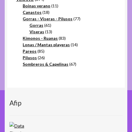
productos
11
Boinas verano
11
18
productos
Canastos
18
productos
77
Gorras - Viseras - Pilusos
77
61
productos
Gorras
61
productos
13
Viseras
13
productos
83
Kimonos - Ruanas
83
productos
14
Lonas / Mantas playeras
14
85
productos
Pareos
85
productos
26
Pilusos
26
productos
67
Sombreros & Capelinas
67
productos
Afip