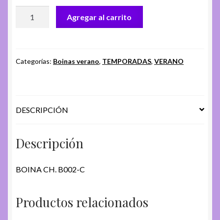
BOINA
Agregar al carrito
CH.
B002-
C
cantidad
Categorías:
Boinas verano
,
TEMPORADAS
,
VERANO
DESCRIPCIÓN
Descripción
BOINA CH. B002-C
Productos relacionados