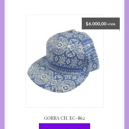
$
6.000,00
+IVA
GORRA CH. EC-862