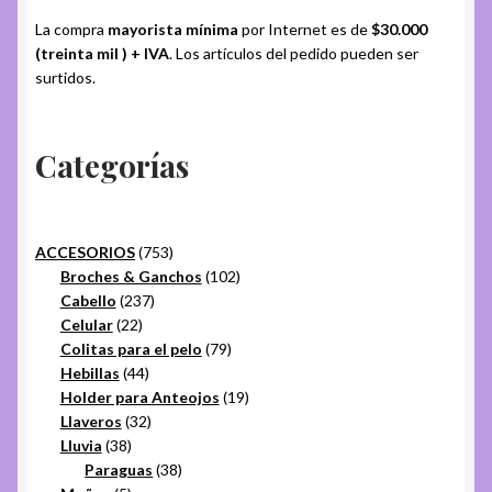
La compra
mayorista mínima
por Internet es de
$30.000
(treinta mil ) + IVA
. Los artículos del pedido pueden ser
surtidos.
Categorías
753
ACCESORIOS
753
productos
102
Broches & Ganchos
102
237
productos
Cabello
237
22
productos
Celular
22
productos
79
Colitas para el pelo
79
44
productos
Hebillas
44
productos
19
Holder para Anteojos
19
32
productos
Llaveros
32
38
productos
Lluvia
38
productos
38
Paraguas
38