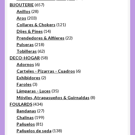
657
productos
BIJOUTERIE
657
28
productos
Anillos
28
203
productos
Aros
203
productos
121
Collares & Chokers
121
14
productos
Dijes & Pines
14
productos
22
Prendedores & Alfileres
22
218
productos
Pulseras
218
productos
62
Tobilleras
62
productos
58
DECO-HOGAR
58
6
productos
Adornos
6
productos
6
Carteles - Pizarras - Cuadros
6
2
productos
Exhibidores
2
3
productos
Faroles
3
productos
35
Lámparas - Luces
35
productos
8
Móviles, Atrapasueños & Guirnaldas
8
434
productos
FOULARDS
434
productos
27
Bandanas
27
productos
199
Chalinas
199
81
productos
Pañuelos
81
productos
138
Pañuelos de seda
138