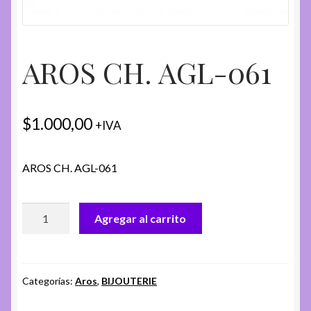
AROS CH. AGL-061
$
1.000,00
+IVA
AROS CH. AGL-061
AROS
Agregar al carrito
CH.
AGL-
061
cantidad
Categorías:
Aros
,
BIJOUTERIE