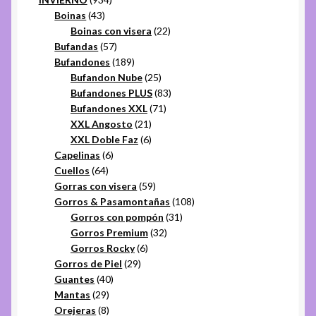
43
productos
Boinas
43
productos
22
Boinas con visera
22
57
productos
Bufandas
57
productos
189
Bufandones
189
productos
25
Bufandon Nube
25
productos
83
Bufandones PLUS
83
71
productos
Bufandones XXL
71
21
productos
XXL Angosto
21
productos
6
XXL Doble Faz
6
6
productos
Capelinas
6
64
productos
Cuellos
64
productos
59
Gorras con visera
59
productos
108
Gorros & Pasamontañas
108
31
productos
Gorros con pompón
31
32
productos
Gorros Premium
32
6
productos
Gorros Rocky
6
29
productos
Gorros de Piel
29
40
productos
Guantes
40
29
productos
Mantas
29
productos
8
Orejeras
8