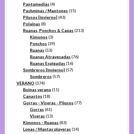
productos
4
Pantumedias
4
productos
15
Pashminas / Mantones
15
43
productos
Pilusos [invierno]
43
8
productos
Polainas
8
productos
213
Ruanas, Ponchos & Capas
213
3
productos
Kimonos
3
productos
39
Ponchos
39
53
productos
Ruanas
53
productos
76
Ruanas Atravesadas
76
16
productos
Ruanas Espigadas
16
57
productos
Sombreros [Invierno]
57
57
productos
Sombreros
57
374
productos
VERANO
374
productos
11
Boinas verano
11
18
productos
Canastos
18
productos
77
Gorras - Viseras - Pilusos
77
61
productos
Gorras
61
productos
13
Viseras
13
productos
83
Kimonos - Ruanas
83
productos
14
Lonas / Mantas playeras
14