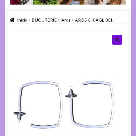
menú
Expandi
Varios
hijo
el
Inicio
BIJOUTERIE
Aros
AROS CH. AGL-061
menú
Expandi
Ayuda
hijo
el
menú
hijo