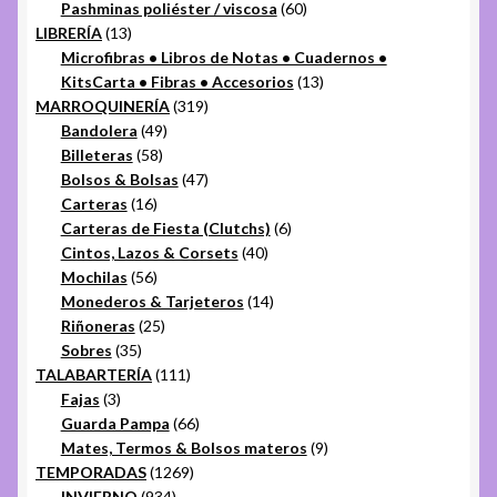
productos
60
Pashminas poliéster / viscosa
60
13
productos
LIBRERÍA
13
productos
Microfibras • Libros de Notas • Cuadernos •
13
KitsCarta • Fibras • Accesorios
13
319
productos
MARROQUINERÍA
319
49
productos
Bandolera
49
58
productos
Billeteras
58
productos
47
Bolsos & Bolsas
47
16
productos
Carteras
16
productos
6
Carteras de Fiesta (Clutchs)
6
40
productos
Cintos, Lazos & Corsets
40
56
productos
Mochilas
56
productos
14
Monederos & Tarjeteros
14
25
productos
Riñoneras
25
35
productos
Sobres
35
productos
111
TALABARTERÍA
111
3
productos
Fajas
3
productos
66
Guarda Pampa
66
productos
9
Mates, Termos & Bolsos materos
9
1269
productos
TEMPORADAS
1269
934
productos
INVIERNO
934