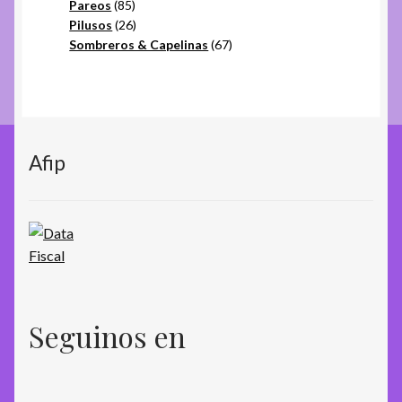
85
productos
Pareos
85
productos
26
Pilusos
26
productos
67
Sombreros & Capelinas
67
productos
Afip
Seguinos en