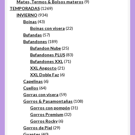
productos
9
Mates, Termos & Bolsos materos
9
1269
productos
TEMPORADAS
1269
934
productos
INVIERNO
934
43
productos
Boinas
43
productos
22
Boinas con visera
22
57
productos
Bufandas
57
productos
189
Bufandones
189
productos
25
Bufandon Nube
25
productos
83
Bufandones PLUS
83
71
productos
Bufandones XXL
71
21
productos
XXL Angosto
21
productos
6
XXL Doble Faz
6
6
productos
Capelinas
6
64
productos
Cuellos
64
productos
59
Gorras con visera
59
productos
108
Gorros & Pasamontañas
108
31
productos
Gorros con pompón
31
32
productos
Gorros Premium
32
6
productos
Gorros Rocky
6
29
productos
Gorros de Piel
29
40
productos
Guantes
40