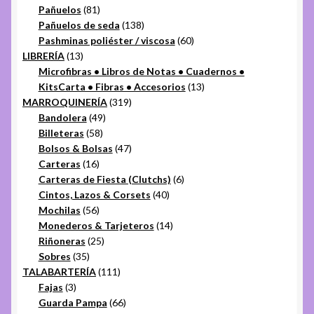
81
productos
Pañuelos
81
productos
138
Pañuelos de seda
138
productos
60
Pashminas poliéster / viscosa
60
13
productos
LIBRERÍA
13
productos
Microfibras • Libros de Notas • Cuadernos •
13
KitsCarta • Fibras • Accesorios
13
319
productos
MARROQUINERÍA
319
49
productos
Bandolera
49
58
productos
Billeteras
58
productos
47
Bolsos & Bolsas
47
16
productos
Carteras
16
productos
6
Carteras de Fiesta (Clutchs)
6
40
productos
Cintos, Lazos & Corsets
40
56
productos
Mochilas
56
productos
14
Monederos & Tarjeteros
14
25
productos
Riñoneras
25
35
productos
Sobres
35
productos
111
TALABARTERÍA
111
3
productos
Fajas
3
productos
66
Guarda Pampa
66