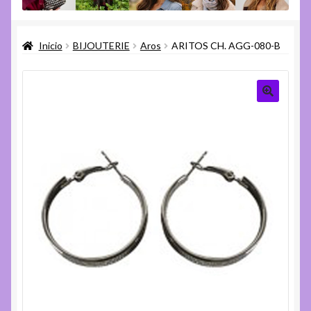
menú
Expandi
Varios
hijo
el
Inicio
BIJOUTERIE
Aros
ARITOS CH. AGG-080-B
menú
Expandi
Ayuda
hijo
el
menú
hijo