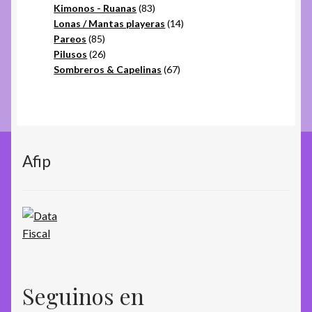
productos
83
Kimonos - Ruanas
83
productos
14
Lonas / Mantas playeras
14
85
productos
Pareos
85
productos
26
Pilusos
26
productos
67
Sombreros & Capelinas
67
productos
Afip
Seguinos en