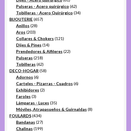
productos
62
Pulseras - Acero quirúrgico
62
productos
34
Tobilleras - Acero Quirúrgico
34
657
productos
BIJOUTERIE
657
28
productos
Anillos
28
203
productos
Aros
203
productos
121
Collares & Chokers
121
14
productos
Dijes & Pines
14
productos
22
Prendedores & Alfileres
22
218
productos
Pulseras
218
productos
62
Tobilleras
62
productos
58
DECO-HOGAR
58
6
productos
Adornos
6
productos
6
Carteles - Pizarras - Cuadros
6
2
productos
Exhibidores
2
3
productos
Faroles
3
productos
35
Lámparas - Luces
35
productos
8
Móviles, Atrapasueños & Guirnaldas
8
434
productos
FOULARDS
434
productos
27
Bandanas
27
productos
199
Chalinas
199