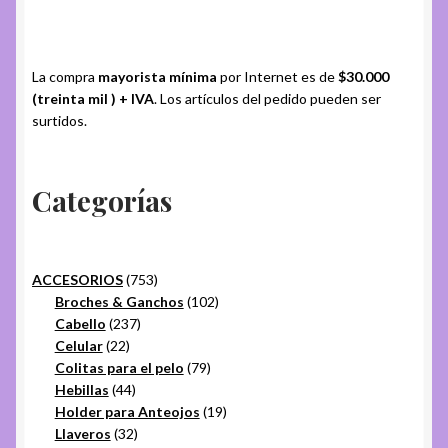
La compra
mayorista mínima
por Internet es de
$30.000
(treinta mil ) + IVA
. Los artículos del pedido pueden ser
surtidos.
Categorías
753
ACCESORIOS
753
productos
102
Broches & Ganchos
102
237
productos
Cabello
237
22
productos
Celular
22
productos
79
Colitas para el pelo
79
44
productos
Hebillas
44
productos
19
Holder para Anteojos
19
32
productos
Llaveros
32