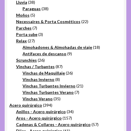
38
productos
Lluvia
38
productos
38
Paraguas
38
5
productos
Moños
5
productos
22
Necessaires & Porta Cosméticos
22
7
productos
Parches
7
productos
3
Porta sube
3
27
productos
Relax
27
productos
18
Almohadones & Almohadas de viaje
18
9
productos
Antifaces de descanso
9
26
productos
Scrunchies
26
productos
87
Vinchas / Turbantes
87
productos
26
Vinchas de Maquillaje
26
8
productos
Vinchas Invierno
8
productos
21
Vinchas Turbantes Invierno
21
7
productos
Vinchas Turbantes Verano
7
35
productos
Vinchas Verano
35
394
productos
Acero quirúrgico
394
productos
34
Anillos - Acero quirúrgico
34
157
productos
Aros - Acero quirúrgico
157
productos
57
Cadenas & Collares - Acero quirúrgico
57
61
productos
Dijes - Acero quirúrgico
61