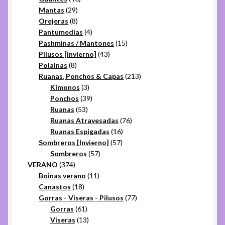
29
productos
Mantas
29
productos
8
Orejeras
8
productos
4
Pantumedias
4
productos
15
Pashminas / Mantones
15
43
productos
Pilusos [invierno]
43
8
productos
Polainas
8
productos
213
Ruanas, Ponchos & Capas
213
3
productos
Kimonos
3
productos
39
Ponchos
39
53
productos
Ruanas
53
productos
76
Ruanas Atravesadas
76
16
productos
Ruanas Espigadas
16
57
productos
Sombreros [Invierno]
57
57
productos
Sombreros
57
374
productos
VERANO
374
productos
11
Boinas verano
11
18
productos
Canastos
18
productos
77
Gorras - Viseras - Pilusos
77
61
productos
Gorras
61
productos
13
Viseras
13