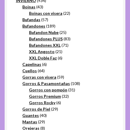
934
productos
INVIERNO
934
43
productos
Boinas
43
productos
22
Boinas con visera
22
57
productos
Bufandas
57
productos
189
Bufandones
189
productos
25
Bufandon Nube
25
productos
83
Bufandones PLUS
83
71
productos
Bufandones XXL
71
21
productos
XXL Angosto
21
productos
6
XXL Doble Faz
6
6
productos
Capelinas
6
64
productos
Cuellos
64
productos
59
Gorras con visera
59
productos
108
Gorros & Pasamontañas
108
31
productos
Gorros con pompón
31
32
productos
Gorros Premium
32
6
productos
Gorros Rocky
6
29
productos
Gorros de Piel
29
40
productos
Guantes
40
29
productos
Mantas
29
productos
8
Orejeras
8