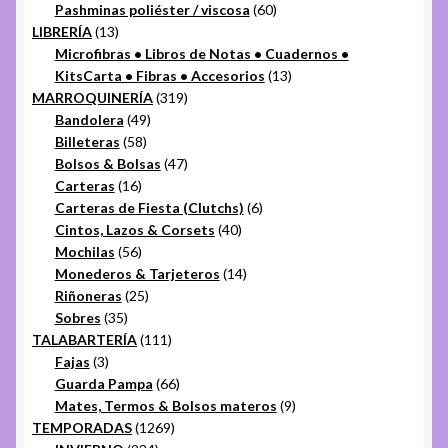
productos
60
Pashminas poliéster / viscosa
60
13
productos
LIBRERÍA
13
productos
Microfibras • Libros de Notas • Cuadernos •
13
KitsCarta • Fibras • Accesorios
13
319
productos
MARROQUINERÍA
319
49
productos
Bandolera
49
58
productos
Billeteras
58
productos
47
Bolsos & Bolsas
47
16
productos
Carteras
16
productos
6
Carteras de Fiesta (Clutchs)
6
40
productos
Cintos, Lazos & Corsets
40
56
productos
Mochilas
56
productos
14
Monederos & Tarjeteros
14
25
productos
Riñoneras
25
35
productos
Sobres
35
productos
111
TALABARTERÍA
111
3
productos
Fajas
3
productos
66
Guarda Pampa
66
productos
9
Mates, Termos & Bolsos materos
9
1269
productos
TEMPORADAS
1269