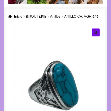
menú
Expandi
Varios
hijo
el
Inicio
BIJOUTERIE
Anillos
ANILLO CH. AGH-141
menú
Expandi
Ayuda
hijo
el
menú
hijo