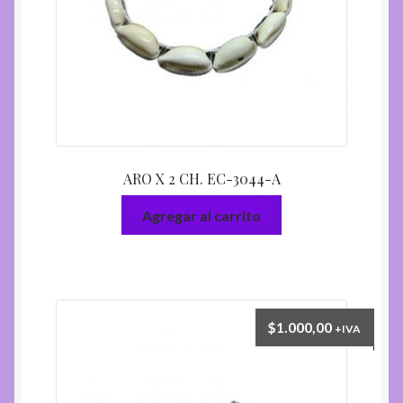
ARO X 2 CH. EC-3044-A
Agregar al carrito
$
1.000,00
+IVA