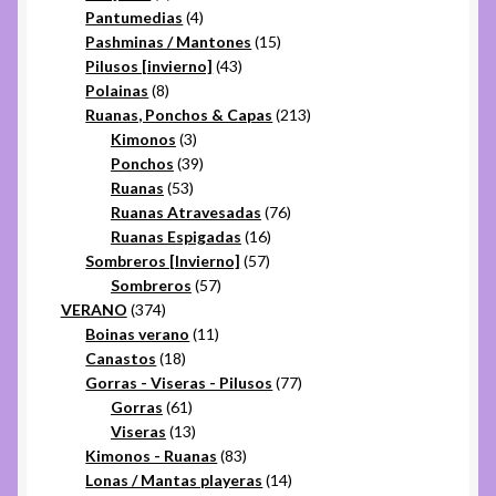
productos
4
Pantumedias
4
productos
15
Pashminas / Mantones
15
43
productos
Pilusos [invierno]
43
8
productos
Polainas
8
productos
213
Ruanas, Ponchos & Capas
213
3
productos
Kimonos
3
productos
39
Ponchos
39
53
productos
Ruanas
53
productos
76
Ruanas Atravesadas
76
16
productos
Ruanas Espigadas
16
57
productos
Sombreros [Invierno]
57
57
productos
Sombreros
57
374
productos
VERANO
374
productos
11
Boinas verano
11
18
productos
Canastos
18
productos
77
Gorras - Viseras - Pilusos
77
61
productos
Gorras
61
productos
13
Viseras
13
productos
83
Kimonos - Ruanas
83
productos
14
Lonas / Mantas playeras
14