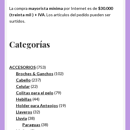
La compra
mayorista mínima
por Internet es de
$30.000
(treinta mil ) + IVA
. Los artículos del pedido pueden ser
surtidos.
Categorías
753
ACCESORIOS
753
productos
102
Broches & Ganchos
102
237
productos
Cabello
237
22
productos
Celular
22
productos
79
Colitas para el pelo
79
44
productos
Hebillas
44
productos
19
Holder para Anteojos
19
32
productos
Llaveros
32
38
productos
Lluvia
38
productos
38
Paraguas
38