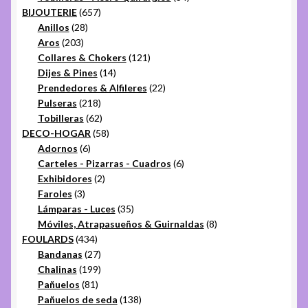
657
productos
BIJOUTERIE
657
28
productos
Anillos
28
203
productos
Aros
203
productos
121
Collares & Chokers
121
14
productos
Dijes & Pines
14
productos
22
Prendedores & Alfileres
22
218
productos
Pulseras
218
productos
62
Tobilleras
62
productos
58
DECO-HOGAR
58
6
productos
Adornos
6
productos
6
Carteles - Pizarras - Cuadros
6
2
productos
Exhibidores
2
3
productos
Faroles
3
productos
35
Lámparas - Luces
35
productos
8
Móviles, Atrapasueños & Guirnaldas
8
434
productos
FOULARDS
434
productos
27
Bandanas
27
productos
199
Chalinas
199
81
productos
Pañuelos
81
productos
138
Pañuelos de seda
138