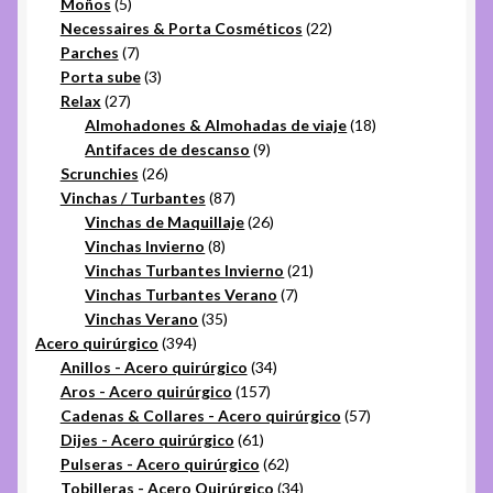
5
productos
Moños
5
productos
22
Necessaires & Porta Cosméticos
22
7
productos
Parches
7
productos
3
Porta sube
3
27
productos
Relax
27
productos
18
Almohadones & Almohadas de viaje
18
9
productos
Antifaces de descanso
9
26
productos
Scrunchies
26
productos
87
Vinchas / Turbantes
87
productos
26
Vinchas de Maquillaje
26
8
productos
Vinchas Invierno
8
productos
21
Vinchas Turbantes Invierno
21
7
productos
Vinchas Turbantes Verano
7
35
productos
Vinchas Verano
35
394
productos
Acero quirúrgico
394
productos
34
Anillos - Acero quirúrgico
34
157
productos
Aros - Acero quirúrgico
157
productos
57
Cadenas & Collares - Acero quirúrgico
57
61
productos
Dijes - Acero quirúrgico
61
productos
62
Pulseras - Acero quirúrgico
62
productos
34
Tobilleras - Acero Quirúrgico
34