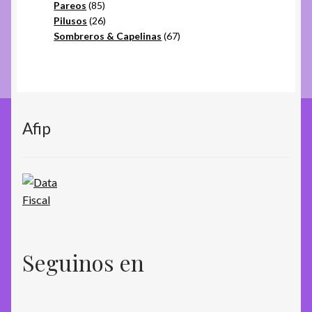
85
productos
Pareos
85
productos
26
Pilusos
26
productos
67
Sombreros & Capelinas
67
productos
Afip
Seguinos en