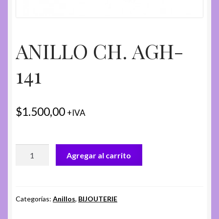
ANILLO CH. AGH-
141
$
1.500,00
+IVA
ANILLO
Agregar al carrito
CH.
AGH-
141
cantidad
Categorías:
Anillos
,
BIJOUTERIE