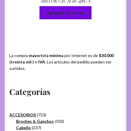
ARITOS CH. AGR-485-A
Agregar al carrito
La compra
mayorista mínima
por Internet es de
$30.000
(treinta mil ) + IVA
. Los artículos del pedido pueden ser
surtidos.
Categorías
753
ACCESORIOS
753
productos
102
Broches & Ganchos
102
237
productos
Cabello
237