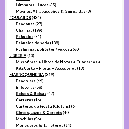
productos
35
Lámparas - Luces
35
productos
8
Móviles, Atrapasueños & Guirnaldas
8
434
productos
FOULARDS
434
productos
27
Bandanas
27
productos
199
Chalinas
199
81
productos
Pañuelos
81
productos
138
Pañuelos de seda
138
productos
60
Pashminas poliéster / viscosa
60
13
productos
LIBRERÍA
13
productos
Microfibras • Libros de Notas • Cuadernos •
13
KitsCarta • Fibras • Accesorios
13
319
productos
MARROQUINERÍA
319
49
productos
Bandolera
49
58
productos
Billeteras
58
productos
47
Bolsos & Bolsas
47
16
productos
Carteras
16
productos
6
Carteras de Fiesta (Clutchs)
6
40
productos
Cintos, Lazos & Corsets
40
56
productos
Mochilas
56
productos
14
Monederos & Tarjeteros
14