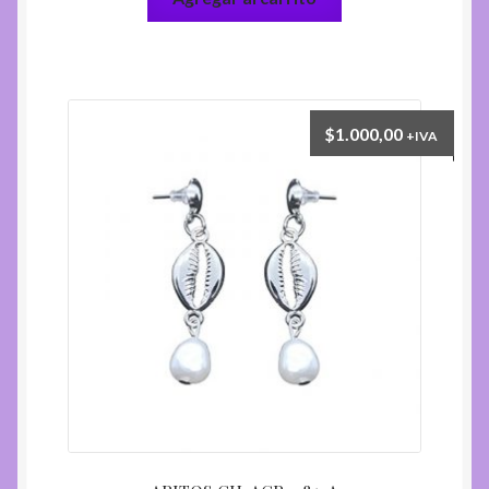
$
1.000,00
+IVA