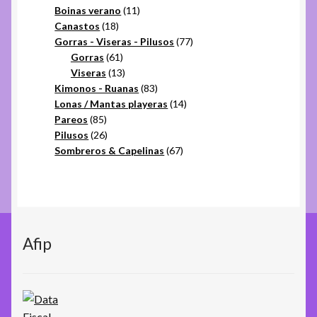
productos
11
Boinas verano
11
18
productos
Canastos
18
productos
77
Gorras - Viseras - Pilusos
77
61
productos
Gorras
61
productos
13
Viseras
13
productos
83
Kimonos - Ruanas
83
productos
14
Lonas / Mantas playeras
14
85
productos
Pareos
85
productos
26
Pilusos
26
productos
67
Sombreros & Capelinas
67
productos
Afip