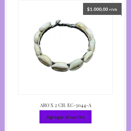
$
1.000,00
+IVA
ARO X 2 CH. EC-3044-A
Agregar al carrito