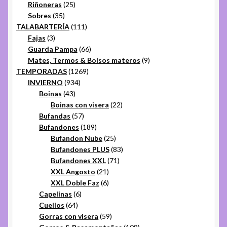
25
productos
Riñoneras
25
35
productos
Sobres
35
productos
111
TALABARTERÍA
111
3
productos
Fajas
3
productos
66
Guarda Pampa
66
productos
9
Mates, Termos & Bolsos materos
9
1269
productos
TEMPORADAS
1269
934
productos
INVIERNO
934
43
productos
Boinas
43
productos
22
Boinas con visera
22
57
productos
Bufandas
57
productos
189
Bufandones
189
productos
25
Bufandon Nube
25
productos
83
Bufandones PLUS
83
71
productos
Bufandones XXL
71
21
productos
XXL Angosto
21
productos
6
XXL Doble Faz
6
6
productos
Capelinas
6
64
productos
Cuellos
64
productos
59
Gorras con visera
59
productos
108