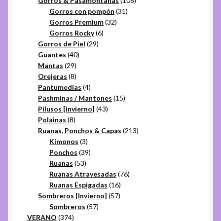
Gorros & Pasamontañas
108
31
productos
Gorros con pompón
31
32
productos
Gorros Premium
32
6
productos
Gorros Rocky
6
29
productos
Gorros de Piel
29
40
productos
Guantes
40
29
productos
Mantas
29
productos
8
Orejeras
8
productos
4
Pantumedias
4
productos
15
Pashminas / Mantones
15
43
productos
Pilusos [invierno]
43
8
productos
Polainas
8
productos
213
Ruanas, Ponchos & Capas
213
3
productos
Kimonos
3
productos
39
Ponchos
39
53
productos
Ruanas
53
productos
76
Ruanas Atravesadas
76
16
productos
Ruanas Espigadas
16
57
productos
Sombreros [Invierno]
57
57
productos
Sombreros
57
374
productos
VERANO
374