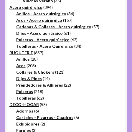
35
productos
Vinchas Verano
35
394
productos
Acero quirúrgico
394
productos
34
Anillos - Acero quirúrgico
34
157
productos
Aros - Acero quirúrgico
157
productos
57
Cadenas & Collares - Acero quirúrgico
57
61
productos
Dijes - Acero quirúrgico
61
productos
62
Pulseras - Acero quirúrgico
62
productos
34
Tobilleras - Acero Quirúrgico
34
657
productos
BIJOUTERIE
657
28
productos
Anillos
28
203
productos
Aros
203
productos
121
Collares & Chokers
121
14
productos
Dijes & Pines
14
productos
22
Prendedores & Alfileres
22
218
productos
Pulseras
218
productos
62
Tobilleras
62
productos
58
DECO-HOGAR
58
6
productos
Adornos
6
productos
6
Carteles - Pizarras - Cuadros
6
2
productos
Exhibidores
2
3
productos
Faroles
3