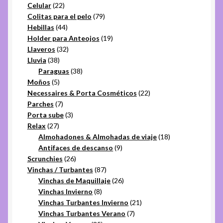
22
productos
Celular
22
productos
79
Colitas para el pelo
79
44
productos
Hebillas
44
productos
19
Holder para Anteojos
19
32
productos
Llaveros
32
38
productos
Lluvia
38
productos
38
Paraguas
38
5
productos
Moños
5
productos
22
Necessaires & Porta Cosméticos
22
7
productos
Parches
7
productos
3
Porta sube
3
27
productos
Relax
27
productos
18
Almohadones & Almohadas de viaje
18
9
productos
Antifaces de descanso
9
26
productos
Scrunchies
26
productos
87
Vinchas / Turbantes
87
productos
26
Vinchas de Maquillaje
26
8
productos
Vinchas Invierno
8
productos
21
Vinchas Turbantes Invierno
21
7
productos
Vinchas Turbantes Verano
7