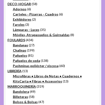
productos
58
DECO-HOGAR
58
6
productos
Adornos
6
productos
6
Carteles - Pizarras - Cuadros
6
2
productos
Exhibidores
2
3
productos
Faroles
3
productos
35
Lámparas - Luces
35
productos
8
Móviles, Atrapasueños & Guirnaldas
8
434
productos
FOULARDS
434
productos
27
Bandanas
27
productos
199
Chalinas
199
81
productos
Pañuelos
81
productos
138
Pañuelos de seda
138
productos
60
Pashminas poliéster / viscosa
60
13
productos
LIBRERÍA
13
productos
Microfibras • Libros de Notas • Cuadernos •
13
KitsCarta • Fibras • Accesorios
13
319
productos
MARROQUINERÍA
319
49
productos
Bandolera
49
58
productos
Billeteras
58
productos
47
Bolsos & Bolsas
47