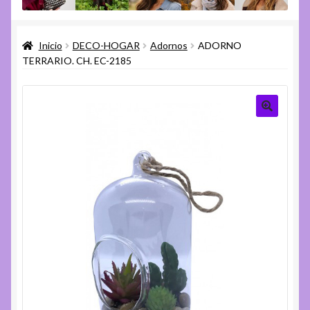
menú
Expandi
Varios
hijo
el
Inicio
DECO-HOGAR
Adornos
ADORNO
menú
Expandi
Ayuda
TERRARIO. CH. EC-2185
hijo
el
menú
hijo