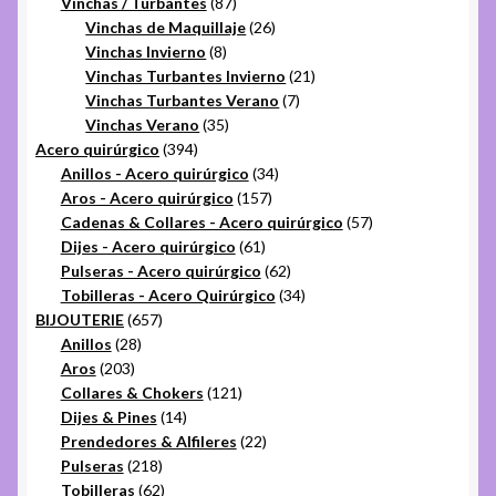
productos
87
Vinchas / Turbantes
87
productos
26
Vinchas de Maquillaje
26
8
productos
Vinchas Invierno
8
productos
21
Vinchas Turbantes Invierno
21
7
productos
Vinchas Turbantes Verano
7
35
productos
Vinchas Verano
35
394
productos
Acero quirúrgico
394
productos
34
Anillos - Acero quirúrgico
34
157
productos
Aros - Acero quirúrgico
157
productos
57
Cadenas & Collares - Acero quirúrgico
57
61
productos
Dijes - Acero quirúrgico
61
productos
62
Pulseras - Acero quirúrgico
62
productos
34
Tobilleras - Acero Quirúrgico
34
657
productos
BIJOUTERIE
657
28
productos
Anillos
28
203
productos
Aros
203
productos
121
Collares & Chokers
121
14
productos
Dijes & Pines
14
productos
22
Prendedores & Alfileres
22
218
productos
Pulseras
218
productos
62
Tobilleras
62