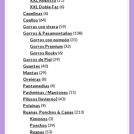
XXL Angosto
21
productos
6
XXL Doble Faz
6
6
productos
Capelinas
6
64
productos
Cuellos
64
productos
59
Gorras con visera
59
productos
108
Gorros & Pasamontañas
108
31
productos
Gorros con pompón
31
32
productos
Gorros Premium
32
6
productos
Gorros Rocky
6
29
productos
Gorros de Piel
29
40
productos
Guantes
40
29
productos
Mantas
29
productos
8
Orejeras
8
productos
4
Pantumedias
4
productos
15
Pashminas / Mantones
15
43
productos
Pilusos [invierno]
43
9
productos
Polainas
9
productos
213
Ruanas, Ponchos & Capas
213
3
productos
Kimonos
3
productos
39
Ponchos
39
53
productos
Ruanas
53