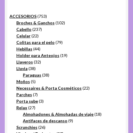
753
ACCESORIOS
753
productos
102
Broches & Ganchos
102
237
productos
Cabello
237
22
productos
Celular
22
productos
79
Colitas para el pelo
79
44
productos
Hebillas
44
productos
19
Holder para Anteojos
19
32
productos
Llaveros
32
38
productos
Lluvia
38
productos
38
Paraguas
38
5
productos
Moños
5
productos
22
Necessaires & Porta Cosméticos
22
7
productos
Parches
7
productos
3
Porta sube
3
27
productos
Relax
27
productos
18
Almohadones & Almohadas de viaje
18
9
productos
Antifaces de descanso
9
26
productos
Scrunchies
26