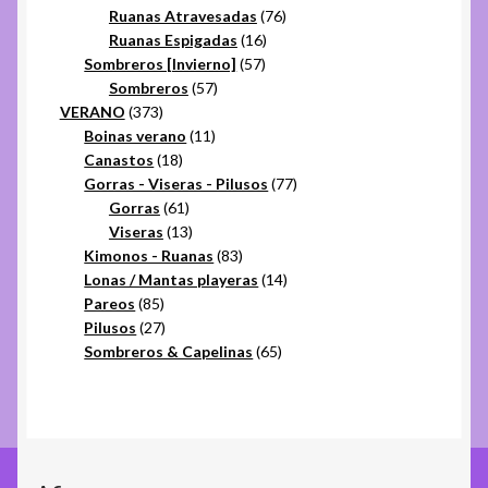
productos
76
Ruanas Atravesadas
76
16
productos
Ruanas Espigadas
16
57
productos
Sombreros [Invierno]
57
57
productos
Sombreros
57
373
productos
VERANO
373
productos
11
Boinas verano
11
18
productos
Canastos
18
productos
77
Gorras - Viseras - Pilusos
77
61
productos
Gorras
61
productos
13
Viseras
13
productos
83
Kimonos - Ruanas
83
productos
14
Lonas / Mantas playeras
14
85
productos
Pareos
85
productos
27
Pilusos
27
productos
65
Sombreros & Capelinas
65
productos