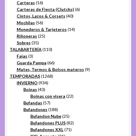
16
productos
Carteras
16
productos
6
Carteras de Fiesta (Clutchs)
6
40
productos
Cintos, Lazos & Corsets
40
56
productos
Mochilas
56
productos
14
Monederos & Tarjeteros
14
25
productos
Riñoneras
25
35
productos
Sobres
35
productos
110
TALABARTERÍA
110
3
productos
Fajas
3
productos
66
Guarda Pampa
66
productos
9
Mates, Termos & Bolsos materos
9
1268
productos
TEMPORADAS
1268
934
productos
INVIERNO
934
43
productos
Boinas
43
productos
22
Boinas con visera
22
57
productos
Bufandas
57
productos
188
Bufandones
188
productos
25
Bufandon Nube
25
productos
82
Bufandones PLUS
82
71
productos
Bufandones XXL
71
21
productos